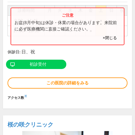
診療時間
月
火
水
木
金
土
日
祝
9:00～11:45
●
●
●
●
●
お盆(8月中旬)は休診・休業の場合があります。来院前
に必ず医療機関に直接ご確認ください。
17:00～18:30
●
●
●
×閉じる
日、祝
休診日:
初診受付
この医院の詳細をみる
※
アクセス数
桜の咲クリニック