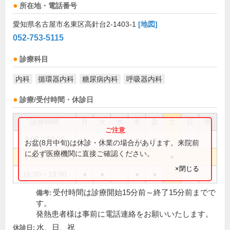
所在地・電話番号
愛知県名古屋市名東区高針台2-1403-1
[地図]
052-753-5115
診療科目
内科
循環器内科
糖尿病内科
呼吸器内科
診療/受付時間・休診日
診療時間
月
火
水
木
金
土
日
祝
9:00～12:30
●
●
●
●
お盆(8月中旬)は休診・休業の場合があります。来院前
に必ず医療機関に直接ご確認ください。
9:00～13:30
●
×閉じる
16:00～19:00
●
●
●
●
受付時間は診療開始15分前～終了15分前までで
備考:
す。
発熱患者様は事前に電話連絡をお願いいたします。
水、日、祝
休診日: