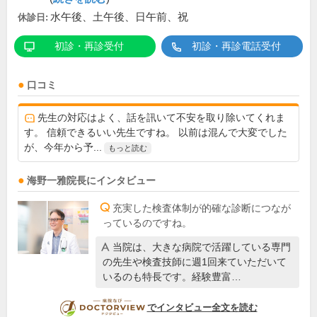
水午後、土午後、日午前、祝
休診日:
初診・再診受付
初診・再診電話受付
口コミ
先生の対応はよく、話を訊いて不安を取り除いてくれま
す。 信頼できるいい先生ですね。 以前は混んで大変でした
が、今年から予...
もっと読む
海野一雅
院長
にインタビュー
充実した検査体制が的確な診断につなが
っているのですね。
当院は、大きな病院で活躍している専門
の先生や検査技師に週1回来ていただいて
いるのも特長です。経験豊富…
DOCTORVIEW
でインタビュー全文を読む