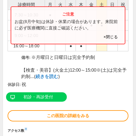
診療時間
月
火
水
木
金
土
日
祝
7:30～10:30
●
お盆(8月中旬)は休診・休業の場合があります。来院前
7:30～12:00
●
●
●
●
●
に必ず医療機関に直接ご確認ください。
9:00～12:00
●
×閉じる
16:00～18:00
●
●
※月曜日と日曜日は完全予約制
備考:
【検査・美容】(火金土)12:00～15:00※(土)は完全予
約制...(
続きを読む
)
祝
休診日:
初診・再診受付
この医院の詳細をみる
※
アクセス数