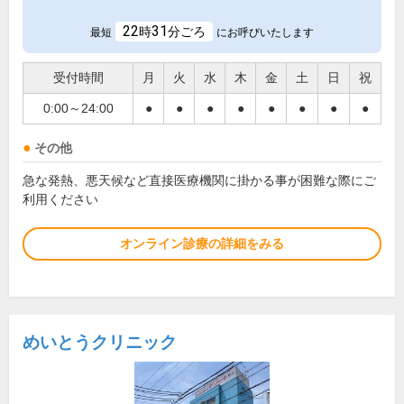
22
31
時
分ごろ
最短
にお呼びいたします
受付時間
月
火
水
木
金
土
日
祝
0:00～24:00
●
●
●
●
●
●
●
●
その他
急な発熱、悪天候など直接医療機関に掛かる事が困難な際にご
利用ください
オンライン診療の詳細をみる
めいとうクリニック