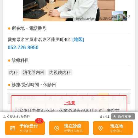
所在地・電話番号
愛知県名古屋市名東区藤里町401
[地図]
052-726-8950
診療科目
内科
消化器内科
内視鏡内科
診療/受付時間・休診日
診療時間
月
火
水
木
金
土
日
祝
9:00～12:00
●
●
●
●
●
お盆(8月中旬)は休診・休業の場合があります。来院前
に必ず医療機関に直接ご確認ください。
条件変更
16:00～19:00
●
●
●
●
22
予約/受付
現在診療
現在地
×閉じる