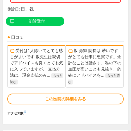
日、祝
休診日:
初診受付
口コミ
受付は1人除いてとても感
坂 勇輝 院長は 若いです
じがよいです 坂先生は親切
がとても仕事に忠実です。余
でアドバイスも良くとても気
計なことは話さす、私の下の
に入っていますが、 支払方
血圧が高いことも見抜き、的
法は、現金支払のみ...
確にアドバイスを...
もっと
もっと読
読む
む
この医院の詳細をみる
※
アクセス数