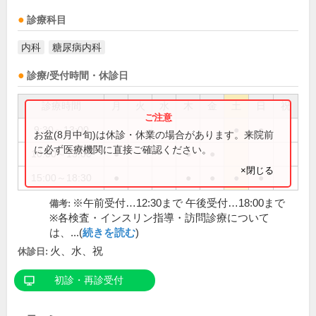
診療科目
内科
糖尿病内科
診療/受付時間・休診日
診療時間
月
火
水
木
金
土
日
祝
9:30～13:00
●
●
お盆(8月中旬)は休診・休業の場合があります。来院前
に必ず医療機関に直接ご確認ください。
10:00～13:00
●
●
●
×閉じる
15:00～18:30
●
●
●
●
●
※午前受付…12:30まで 午後受付…18:00まで
備考:
※各検査・インスリン指導・訪問診療について
は、...(
続きを読む
)
火、水、祝
休診日:
初診・再診受付