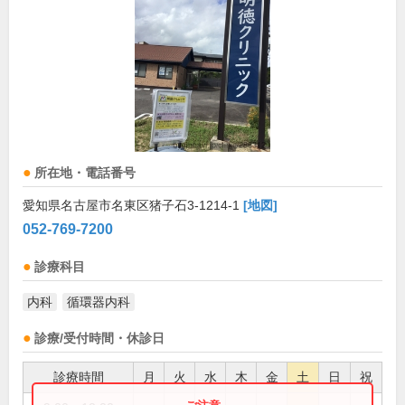
所在地・電話番号
愛知県名古屋市名東区猪子石3-1214-1
[地図]
052-769-7200
診療科目
内科
循環器内科
診療/受付時間・休診日
診療時間
月
火
水
木
金
土
日
祝