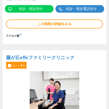
初診・再診受付
初診・再診電話受付
この医院の詳細をみる
※
アクセス数
藤が丘effeファミリークリニック
4
口コミ
件