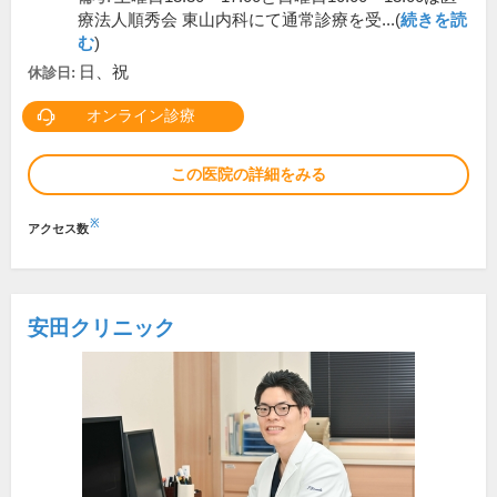
療法人順秀会 東山内科にて通常診療を受...(
続きを読
む
)
日、祝
休診日:
オンライン診療
この医院の詳細をみる
※
アクセス数
安田クリニック