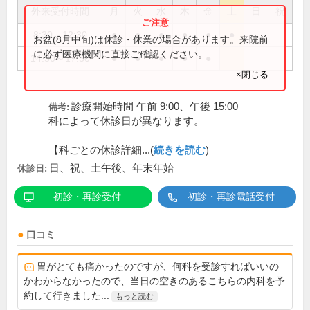
外来受付時間
月
火
水
木
金
土
日
祝
8:30～12:30
●
●
●
●
●
●
お盆(8月中旬)は休診・休業の場合があります。来院前
に必ず医療機関に直接ご確認ください。
14:30～17:30
●
●
●
●
●
×閉じる
診療開始時間 午前 9:00、午後 15:00
備考:
科によって休診日が異なります。
【科ごとの休診詳細...(
続きを読む
)
日、祝、土午後、年末年始
休診日:
初診・再診受付
初診・再診電話受付
口コミ
胃がとても痛かったのですが、何科を受診すればいいの
かわからなかったので、当日の空きのあるこちらの内科を予
約して行きました...
もっと読む