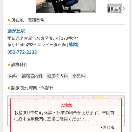
所在地・電話番号
藤が丘駅
愛知県名古屋市名東区藤が丘170番地4
藤が丘effe内2F エレベータ正面
[地図]
052-772-3333
診療科目
内科
循環器内科
糖尿病内科
小児科
診療/受付時間・休診日
外来受付時間
月
火
水
木
金
土
日
祝
9:00～13:00
●
●
●
●
●
●
お盆(8月中旬)は休診・休業の場合があります。来院前
に必ず医療機関に直接ご確認ください。
16:30～19:30
●
●
●
●
●
×閉じる