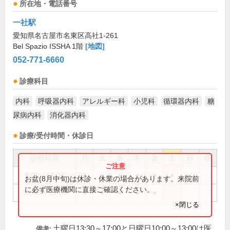
所在地・電話番号
一社駅
愛知県名古屋市名東区高社1-261
Bel Spazio ISSHA 1階
[地図]
052-771-6660
診療科目
内科
呼吸器内科
アレルギー科
小児科
循環器内科
糖
尿病内科
消化器内科
診療/受付時間・休診日
診療時間
月
火
水
木
金
土
日
祝
9:00～13:00
●
●
●
●
●
●
お盆(8月中旬)は休診・休業の場合があります。来院前
に必ず医療機関に直接ご確認ください。
16:00～19:00
●
●
●
●
●
×閉じる
土曜日13:30～17:00と日曜日10:00～13:00は医
備考: