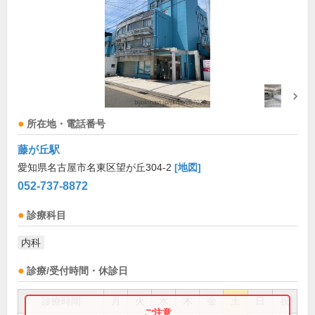
所在地・電話番号
藤が丘駅
愛知県名古屋市名東区望が丘304-2
[地図]
052-737-8872
診療科目
内科
診療/受付時間・休診日
診療時間
月
火
水
木
金
土
日
祝