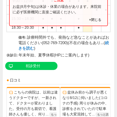
9:00～12:00
●
●
●
●
●
●
お盆(8月中旬)は休診・休業の場合があります。来院前
14:30～18:30
●
●
に必ず医療機関に直接ご確認ください。
15:30～18:30
●
●
●
●
×閉じる
18:30～20:30
●
●
●
●
診療時間外でも、発熱など急なことがあればお
備考:
電話ください(052-769-7200)(不在の場合もあり...(
続
きを読む
)
年末年始、夏季休暇(HPにご案内します)
休診日:
初診受付
口コミ
こちらの病院は、以前は違
盆休み前から調子が悪く
うドクターですが、一新され
なり8/12に伺いました(コロ
て、ドクターが変わりまし
ナの予感) 周りが休みの中、
た。受付の方も親切で、看護
診察をされていたので駐車
師さんも優しく、何り...
場も大変混雑して...
もっ
もっと読