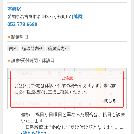
本郷駅
愛知県名古屋市名東区石が根町87
[地図]
052-778-6680
診療科目
内科
循環器内科
糖尿病内科
診療/受付時間・休診日
診療時間
月
火
水
木
金
土
日
祝
9:00～12:00
●
●
●
●
●
●
お盆(8月中旬)は休診・休業の場合があります。来院前
に必ず医療機関に直接ご確認ください。
13:00～17:00
●
×閉じる
16:00～19:00
●
●
●
●
・祝日が日曜日と重なった場合は、祝日も診療
備考:
いたします。
・日曜診療は予約なしで受け付け順となります。...
(
続きを読む
)