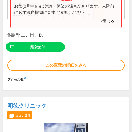
9:00～12:00
●
●
●
●
●
お盆(8月中旬)は休診・休業の場合があります。来院前
に必ず医療機関に直接ご確認ください。
16:00～18:00
●
●
●
●
●
×閉じる
土、日、祝
休診日:
初診受付
この医院の詳細をみる
※
アクセス数
明徳クリニック
2
口コミ
件