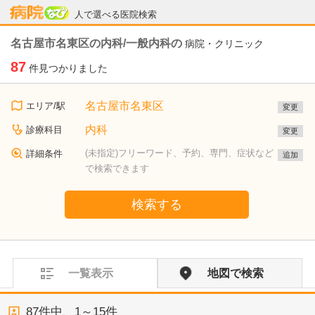
病院なび
人で選べる医院検索
名古屋市名東区の内科/一般内科の
病院・クリニック
87
件見つかりました
名古屋市名東区
エリア/駅
変更
内科
診療科目
変更
(未指定)フリーワード、予約、専門、症状など
詳細条件
追加
で検索できます
検索する
一覧表示
地図で検索
87
件中、
1～15件