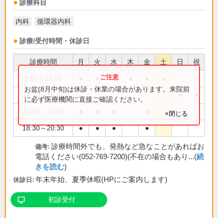
診療科目
内科
循環器内科
診療/受付時間・休診日
診療時間
月
火
水
木
金
土
日
祝
9:00～12:00
●
●
●
●
●
●
お盆(8月中旬)は休診・休業の場合があります。来院前
14:30～18:30
●
●
に必ず医療機関に直接ご確認ください。
15:30～18:30
●
●
●
●
×閉じる
18:30～20:30
●
●
●
●
診療時間外でも、発熱など急なことがあればお
備考:
電話ください(052-769-7200)(不在の場合もあり...(
続
きを読む
)
年末年始、夏季休暇(HPにご案内します)
休診日:
初診受付