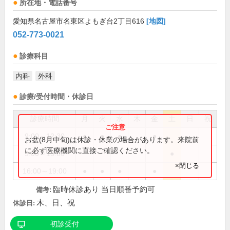
所在地・電話番号
愛知県名古屋市名東区よもぎ台2丁目616
[地図]
052-773-0021
診療科目
内科
外科
診療/受付時間・休診日
診療時間
月
火
水
木
金
土
日
祝
9:00～12:30
●
●
●
●
お盆(8月中旬)は休診・休業の場合があります。来院前
に必ず医療機関に直接ご確認ください。
9:00～13:00
●
×閉じる
16:00～19:00
●
●
●
●
臨時休診あり 当日順番予約可
備考:
木、日、祝
休診日:
初診受付