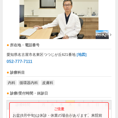
所在地・電話番号
愛知県名古屋市名東区つつじが丘621番地
[地図]
052-777-7111
診療科目
内科
循環器内科
皮膚科
診療/受付時間・休診日
診療時間
月
火
水
木
金
土
日
祝
9:00～12:00
●
●
●
●
●
●
お盆(8月中旬)は休診・休業の場合があります。来院前