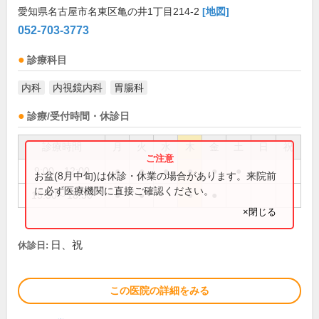
愛知県名古屋市名東区亀の井1丁目214-2
[地図]
052-703-3773
診療科目
内科
内視鏡内科
胃腸科
診療/受付時間・休診日
診療時間
月
火
水
木
金
土
日
祝
9:00～12:00
●
●
●
●
●
●
お盆(8月中旬)は休診・休業の場合があります。来院前
に必ず医療機関に直接ご確認ください。
15:30～18:30
●
●
●
●
×閉じる
日、祝
休診日:
この医院の詳細をみる