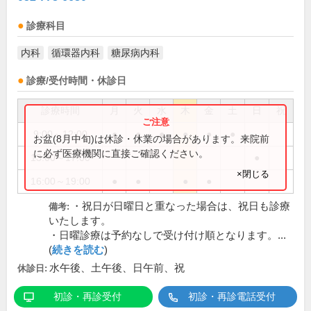
診療科目
内科
循環器内科
糖尿病内科
診療/受付時間・休診日
診療時間
月
火
水
木
金
土
日
祝
9:00～12:00
●
●
●
●
●
●
お盆(8月中旬)は休診・休業の場合があります。来院前
に必ず医療機関に直接ご確認ください。
13:00～17:00
●
×閉じる
16:00～19:00
●
●
●
●
・祝日が日曜日と重なった場合は、祝日も診療
備考:
いたします。
・日曜診療は予約なしで受け付け順となります。...
(
続きを読む
)
水午後、土午後、日午前、祝
休診日:
初診・再診受付
初診・再診電話受付