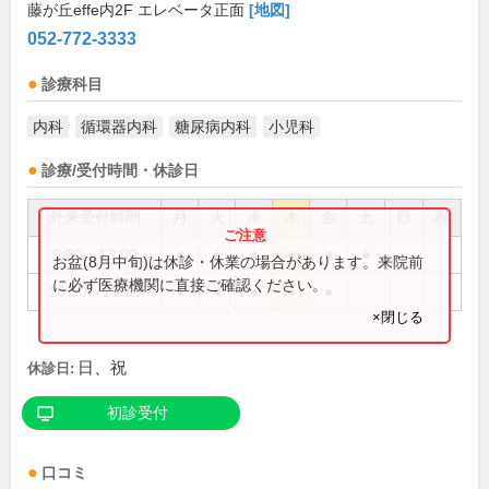
藤が丘effe内2F エレベータ正面
[地図]
052-772-3333
診療科目
内科
循環器内科
糖尿病内科
小児科
診療/受付時間・休診日
外来受付時間
月
火
水
木
金
土
日
祝
9:00～13:00
●
●
●
●
●
●
お盆(8月中旬)は休診・休業の場合があります。来院前
に必ず医療機関に直接ご確認ください。
16:30～19:30
●
●
●
●
●
×閉じる
日、祝
休診日:
初診受付
口コミ