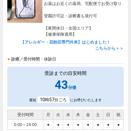
お薬はお近くの薬局、宅配便でお受け取り
登園許可証・診断書も発行可
【夜間休日・全国エリア】
【健康保険適用】
【アレルギー・花粉症専門外来】はじめました！
こちらから＞＞
診療／受付時間・休診日
受診までの目安時間
43
分後
10
57
時
分ごろ
最短
にお呼びいたします
受付時間
月
火
水
木
金
土
日
祝
0:00～24:00
●
●
●
●
●
●
●
●