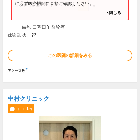
に必ず医療機関に直接ご確認ください。
15:30～18:30
●
●
●
●
×閉じる
日曜日午前診療
備考:
火、祝
休診日:
この医院の詳細をみる
※
アクセス数
中村クリニック
1
口コミ
件