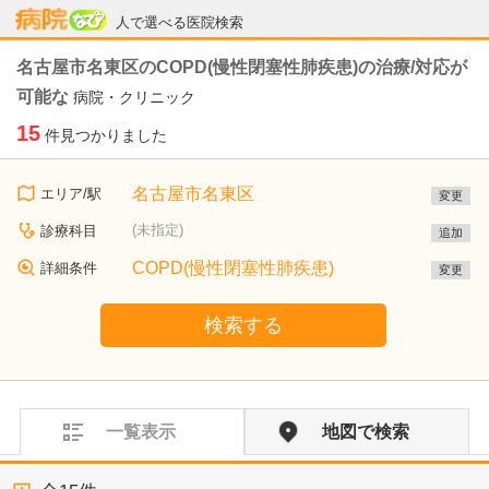
病院なび
人で選べる医院検索
名古屋市名東区のCOPD(慢性閉塞性肺疾患)の治療/対応が
可能な
病院・クリニック
15
件見つかりました
名古屋市名東区
エリア/駅
変更
(未指定)
診療科目
追加
COPD(慢性閉塞性肺疾患)
詳細条件
変更
検索する
一覧表示
地図で検索