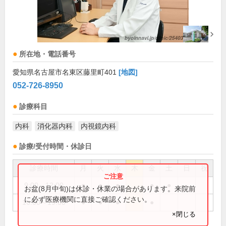
所在地・電話番号
愛知県名古屋市名東区藤里町401
[地図]
052-726-8950
診療科目
内科
消化器内科
内視鏡内科
診療/受付時間・休診日
診療時間
月
火
水
木
金
土
日
祝
9:00～12:00
●
●
●
●
●
お盆(8月中旬)は休診・休業の場合があります。来院前
に必ず医療機関に直接ご確認ください。
16:00～19:00
●
●
●
●
×閉じる