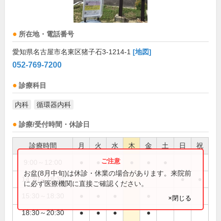
所在地・電話番号
愛知県名古屋市名東区猪子石3-1214-1
[地図]
052-769-7200
診療科目
内科
循環器内科
診療/受付時間・休診日
診療時間
月
火
水
木
金
土
日
祝
9:00～12:00
●
●
●
●
●
●
お盆(8月中旬)は休診・休業の場合があります。来院前
14:30～18:30
●
●
に必ず医療機関に直接ご確認ください。
15:30～18:30
●
●
●
●
×閉じる
18:30～20:30
●
●
●
●