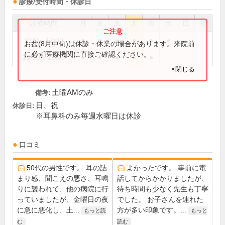
診療/受付時間・休診日
診療時間
月
火
水
木
金
土
日
祝
9:00～12:00
●
●
●
●
●
●
お盆(8月中旬)は休診・休業の場合があります。来院前
に必ず医療機関に直接ご確認ください。
16:00～19:00
●
●
●
●
●
×閉じる
土曜AMのみ
備考:
日、祝
休診日:
※耳鼻科のみ毎週水曜日は休診
口コミ
50代の男性です。 耳の詰
よかったです。 事前に電
まり感、聞こえの悪さ、耳鳴
話してからかかりましたが、
りに襲われて、他の病院に行
待ち時間も少なく先生も丁寧
っていましたが、金曜日の夜
でした。 お子さんを連れた
に急に悪化し、土...
方が多い印象です。...
もっと読
もっと
む
読む