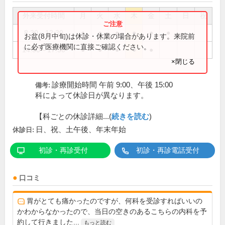
外来受付時間
月
火
水
木
金
土
日
祝
8:30～12:30
●
●
●
●
●
●
お盆(8月中旬)は休診・休業の場合があります。来院前
に必ず医療機関に直接ご確認ください。
14:30～17:30
●
●
●
●
●
×閉じる
診療開始時間 午前 9:00、午後 15:00
備考:
科によって休診日が異なります。
【科ごとの休診詳細...(
続きを読む
)
日、祝、土午後、年末年始
休診日:
初診・再診受付
初診・再診電話受付
口コミ
胃がとても痛かったのですが、何科を受診すればいいの
かわからなかったので、当日の空きのあるこちらの内科を予
約して行きました...
もっと読む