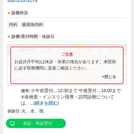
052-253-5174
診療科目
内科
糖尿病内科
診療/受付時間・休診日
診療時間
月
火
水
木
金
土
日
祝
9:30～13:00
●
●
お盆(8月中旬)は休診・休業の場合があります。来院前
に必ず医療機関に直接ご確認ください。
10:00～13:00
●
●
●
×閉じる
15:00～18:30
●
●
●
●
●
※午前受付…12:30まで 午後受付…18:00まで
備考:
※各検査・インスリン指導・訪問診療について
は、...(
続きを読む
)
火、水、祝
休診日:
初診・再診受付