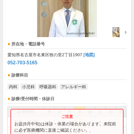
所在地・電話番号
愛知県名古屋市名東区牧の里2丁目1907
[地図]
052-703-5165
診療科目
内科
小児科
呼吸器科
アレルギー科
診療/受付時間・休診日
診療時間
月
火
水
木
金
土
日
祝
9:00～12:00
●
●
●
●
●
●
お盆(8月中旬)は休診・休業の場合があります。来院前
に必ず医療機関に直接ご確認ください。
16:30～19:00
●
●
●
●