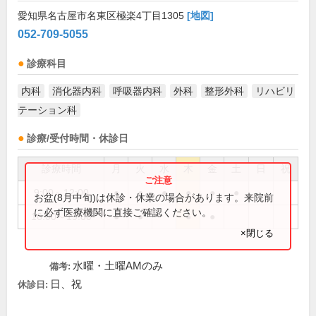
愛知県名古屋市名東区極楽4丁目1305
[地図]
052-709-5055
診療科目
内科
消化器内科
呼吸器内科
外科
整形外科
リハビリ
テーション科
診療/受付時間・休診日
診療時間
月
火
水
木
金
土
日
祝
9:00～12:00
●
●
●
●
●
●
お盆(8月中旬)は休診・休業の場合があります。来院前
に必ず医療機関に直接ご確認ください。
16:00～19:00
●
●
●
●
×閉じる
水曜・土曜AMのみ
備考:
日、祝
休診日: