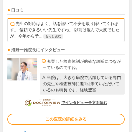
口コミ
先生の対応はよく、話を訊いて不安を取り除いてくれま
す。 信頼できるいい先生ですね。 以前は混んで大変でした
が、今年から予...
もっと読む
海野一雅
院長
にインタビュー
充実した検査体制が的確な診断につなが
っているのですね。
当院は、大きな病院で活躍している専門
の先生や検査技師に週1回来ていただいて
いるのも特長です。経験豊富…
DOCTORVIEW
でインタビュー全文を読む
この医院の詳細をみる