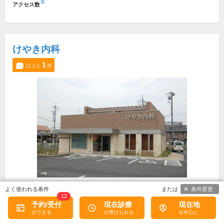
※
アクセス数
けやき内科
1
口コミ
件
所在地・電話番号
条件変更
12
予約/受付
現在診療
現在地
愛知県名古屋市名東区猪子石原1-2002
[地図]
052-774-2002