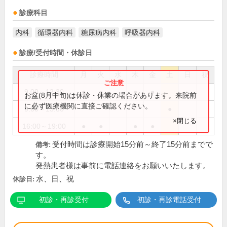
診療科目
内科
循環器内科
糖尿病内科
呼吸器内科
診療/受付時間・休診日
診療時間
月
火
水
木
金
土
日
祝
9:00～12:30
●
●
●
●
お盆(8月中旬)は休診・休業の場合があります。来院前
に必ず医療機関に直接ご確認ください。
9:00～13:30
●
×閉じる
16:00～19:00
●
●
●
●
受付時間は診療開始15分前～終了15分前までで
備考:
す。
発熱患者様は事前に電話連絡をお願いいたします。
水、日、祝
休診日:
初診・再診受付
初診・再診電話受付