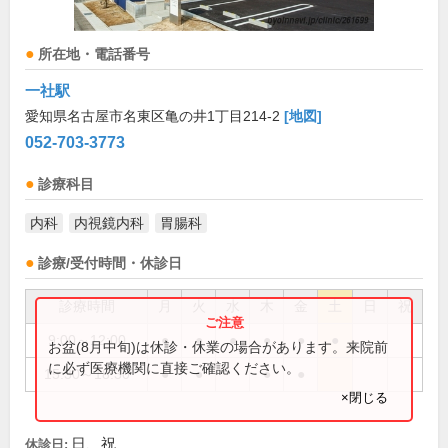
所在地・電話番号
一社駅
愛知県名古屋市名東区亀の井1丁目214-2
[地図]
052-703-3773
診療科目
内科
内視鏡内科
胃腸科
診療/受付時間・休診日
診療時間
月
火
水
木
金
土
日
祝
9:00～12:00
●
●
●
●
●
●
お盆(8月中旬)は休診・休業の場合があります。来院前
に必ず医療機関に直接ご確認ください。
15:30～18:30
●
●
●
●
×閉じる
日、祝
休診日: