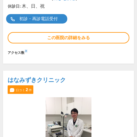
木、日、祝
休診日:
初診・再診電話受付
この医院の詳細をみる
※
アクセス数
はなみずきクリニック
2
口コミ
件