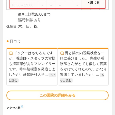
×閉じる
16:30～19:00
●
●
●
●
土曜18:00まで
備考:
臨時休診あり
木、日、祝
休診日:
口コミ
ドクターはもちろんです
胃と腸の内視鏡検査を一
が、看護師・スタッフの皆様
緒に受けました。 先生や看
も清潔感がありフレンドリー
護師さんがとても優しく言葉
です。昨年脳梗塞を発症しま
をかけてくれたので、かなり
したが、愛知医科大学...
緊張していましたが、...
もっ
も
と読む
っと読む
この医院の詳細をみる
※
アクセス数