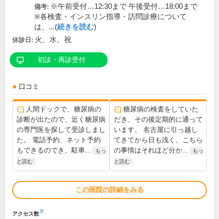
※午前受付…12:30まで 午後受付…18:00まで
備考:
※各検査・インスリン指導・訪問診療について
は、...(
続きを読む
)
火、水、祝
休診日:
初診・再診受付
口コミ
人間ドックで、糖尿病の
糖尿病の検査をしていた
診断が出たので、近く糖尿病
だき、その後定期的に通って
の専門医を探して受診しまし
います。 名古屋に引っ越し
た。 電話予約、ネット予約
てきてから日も浅く、こちら
もできるのでき、駐車...
の事情はそれほど分か...
もっ
もっ
と読む
と読む
この医院の詳細をみる
※
アクセス数