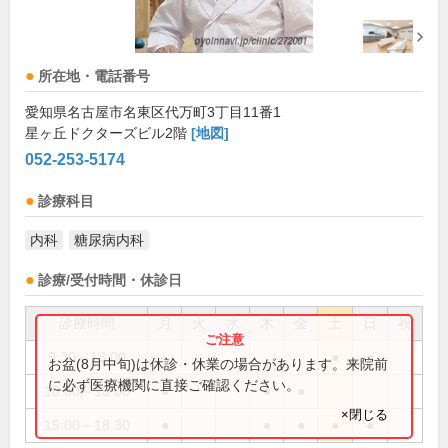
所在地・電話番号
愛知県名古屋市名東区代万町3丁目11番1
星ヶ丘ドクターズビル2階
[地図]
052-253-5174
診療科目
内科
糖尿病内科
診療/受付時間・休診日
診療時間
月
火
水
木
金
土
日
祝
9:30～13:00
●
●
お盆(8月中旬)は休診・休業の場合があります。来院前
に必ず医療機関に直接ご確認ください。
10:00～13:00
●
●
●
×閉じる
15:00～18:30
●
●
●
●
●