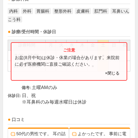
内科
外科
胃腸科
整形外科
皮膚科
肛門科
耳鼻いん
こう科
診療/受付時間・休診日
診療時間
月
火
水
木
金
土
日
祝
9:00～12:00
●
●
●
●
●
●
お盆(8月中旬)は休診・休業の場合があります。来院前
に必ず医療機関に直接ご確認ください。
16:00～19:00
●
●
●
●
●
×閉じる
土曜AMのみ
備考:
日、祝
休診日:
※耳鼻科のみ毎週水曜日は休診
口コミ
50代の男性です。 耳の詰
よかったです。 事前に電