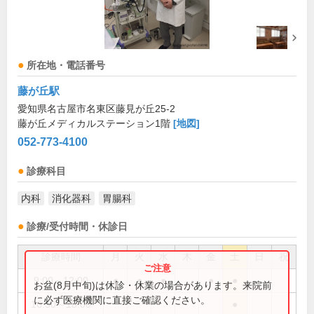
所在地・電話番号
藤が丘駅
愛知県名古屋市名東区藤見が丘25-2
藤が丘メディカルステーション1階
[地図]
052-773-4100
診療科目
内科
消化器科
胃腸科
診療/受付時間・休診日
診療時間
月
火
水
木
金
土
日
祝
9:00～12:00
●
●
●
●
●
お盆(8月中旬)は休診・休業の場合があります。来院前
に必ず医療機関に直接ご確認ください。
16:30～18:00
●