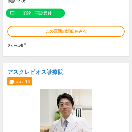
祝
休診日:
初診・再診受付
この医院の詳細をみる
※
アクセス数
アスクレピオス診療院
4
口コミ
件