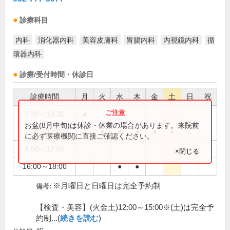
診療科目
内科
消化器内科
美容皮膚科
胃腸内科
内視鏡内科
循
環器内科
診療/受付時間・休診日
診療時間
月
火
水
木
金
土
日
祝
7:30～10:30
●
お盆(8月中旬)は休診・休業の場合があります。来院前
7:30～12:00
●
●
●
●
●
に必ず医療機関に直接ご確認ください。
9:00～12:00
●
×閉じる
16:00～18:00
●
●
※月曜日と日曜日は完全予約制
備考:
【検査・美容】(火金土)12:00～15:00※(土)は完全予
約制...(
続きを読む
)