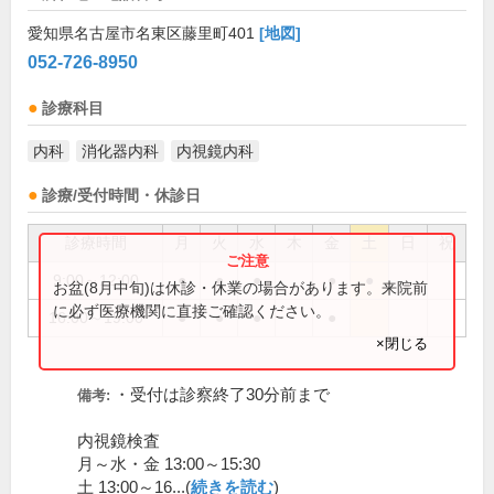
愛知県名古屋市名東区藤里町401
[地図]
052-726-8950
診療科目
内科
消化器内科
内視鏡内科
診療/受付時間・休診日
診療時間
月
火
水
木
金
土
日
祝
9:00～12:00
●
●
●
●
●
お盆(8月中旬)は休診・休業の場合があります。来院前
に必ず医療機関に直接ご確認ください。
16:00～19:00
●
●
●
●
×閉じる
・受付は診察終了30分前まで
備考:
内視鏡検査
月～水・金 13:00～15:30
土 13:00～16...(
続きを読む
)