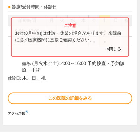
診療/受付時間・休診日
診療時間
月
火
水
木
金
土
日
祝
9:00～12:00
●
●
●
●
●
お盆(8月中旬)は休診・休業の場合があります。来院前
に必ず医療機関に直接ご確認ください。
16:00～19:00
●
●
●
●
●
×閉じる
(月火水金土)14:00～16:00 予約検査・予約診
備考:
療・手術
木、日、祝
休診日:
この医院の詳細をみる
※
アクセス数