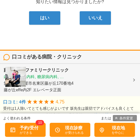
知りたい情報は見つかりましたか?
はい
いいえ
口コミがある病院・クリニック
藤が丘effeファミリークリニック
内科, 循環器内科, 糖尿病内科, ...
愛知県名古屋市名東区藤が丘170番地4
藤が丘effe内2F エレベータ正面
4.75
口コミ: 4件
受付は1人除いてとても感じがよいです 坂先生は親切でアドバイスも良くとて
も気に入っていますが、 支払方法は、現金支払のみ...
続きを読む
条件変更
10
明徳クリニック
予約/受付
現在診療
現在地
内科, 循環器内科