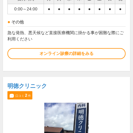
0:00～24:00
●
●
●
●
●
●
●
●
その他
急な発熱、悪天候など直接医療機関に掛かる事が困難な際にご
利用ください
オンライン診療の詳細をみる
明徳クリニック
2
口コミ
件