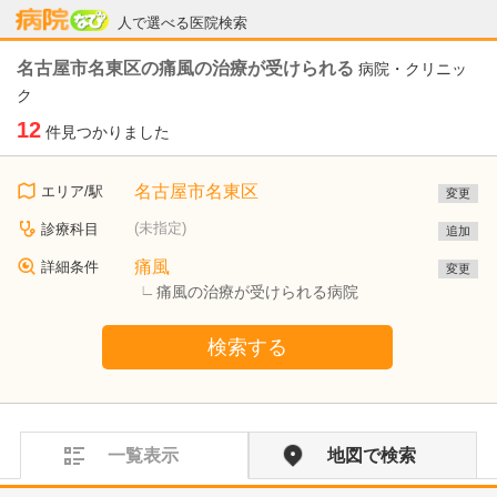
病院なび
人で選べる医院検索
名古屋市名東区の痛風の治療が受けられる
病院・クリニッ
ク
12
件見つかりました
名古屋市名東区
エリア/駅
変更
(未指定)
診療科目
追加
痛風
詳細条件
変更
痛風の治療が受けられる病院
検索する
一覧表示
地図で検索