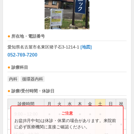
所在地・電話番号
愛知県名古屋市名東区猪子石3-1214-1
[地図]
052-769-7200
診療科目
内科
循環器内科
診療/受付時間・休診日
診療時間
月
火
水
木
金
土
日
祝
9:00～12:00
●
●
●
●
●
●
お盆(8月中旬)は休診・休業の場合があります。来院前
14:30～18:30
●
●
に必ず医療機関に直接ご確認ください。