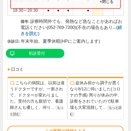
15:30～18:30
●
●
●
●
×閉じる
18:30～20:30
●
●
●
●
診療時間外でも、発熱など急なことがあればお
備考:
電話ください(052-769-7200)(不在の場合もあり...(
続
きを読む
)
年末年始、夏季休暇(HPにご案内します)
休診日:
初診受付
口コミ
こちらの病院は、以前は違
盆休み前から調子が悪く
うドクターですが、一新され
なり8/12に伺いました(コロ
て、ドクターが変わりまし
ナの予感) 周りが休みの中、
た。受付の方も親切で、看護
診察をされていたので駐車
師さんも優しく、何り...
場も大変混雑して...
もっ
もっと読
と読む
む