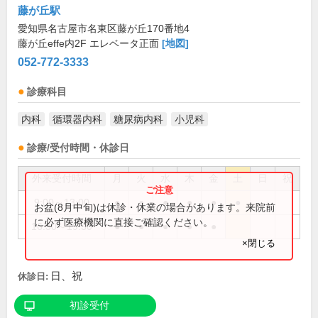
藤が丘駅
愛知県名古屋市名東区藤が丘170番地4
藤が丘effe内2F エレベータ正面
[地図]
052-772-3333
診療科目
内科
循環器内科
糖尿病内科
小児科
診療/受付時間・休診日
外来受付時間
月
火
水
木
金
土
日
祝
9:00～13:00
●
●
●
●
●
●
お盆(8月中旬)は休診・休業の場合があります。来院前
に必ず医療機関に直接ご確認ください。
16:30～19:30
●
●
●
●
●
×閉じる
日、祝
休診日:
初診受付