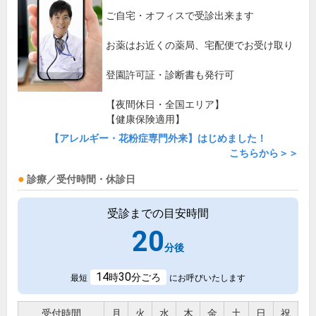
ご自宅・オフィスで受診出来ます
お薬はお近くの薬局、宅配便でお受け取り
登園許可証・診断書も発行可
【夜間休日・全国エリア】
【健康保険適用】
【アレルギー・花粉症専門外来】はじめました！
こちらから＞＞
診療／受付時間・休診日
受診までの目安時間
20
分後
14
30
時
分ごろ
最短
にお呼びいたします
受付時間
月
火
水
木
金
土
日
祝