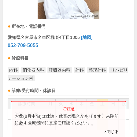
所在地・電話番号
愛知県名古屋市名東区極楽4丁目1305
[地図]
052-709-5055
診療科目
内科
消化器内科
呼吸器内科
外科
整形外科
リハビリ
テーション科
診療/受付時間・休診日
診療時間
月
火
水
木
金
土
日
祝
9:00～12:00
●
●
●
●
●
●
お盆(8月中旬)は休診・休業の場合があります。来院前
に必ず医療機関に直接ご確認ください。
16:00～19:00
●
●
●
●
×閉じる