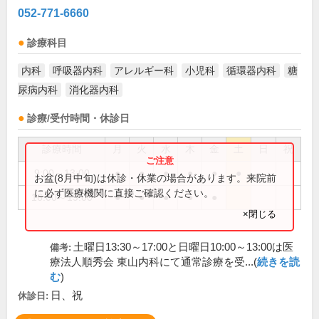
052-771-6660
診療科目
内科
呼吸器内科
アレルギー科
小児科
循環器内科
糖
尿病内科
消化器内科
診療/受付時間・休診日
診療時間
月
火
水
木
金
土
日
祝
9:00～13:00
●
●
●
●
●
●
お盆(8月中旬)は休診・休業の場合があります。来院前
に必ず医療機関に直接ご確認ください。
16:00～19:00
●
●
●
●
●
×閉じる
土曜日13:30～17:00と日曜日10:00～13:00は医
備考:
療法人順秀会 東山内科にて通常診療を受...(
続きを読
む
)
日、祝
休診日: