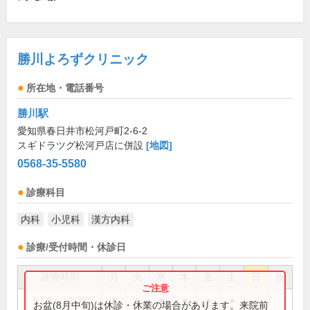
勝川よろずクリニック
所在地・電話番号
勝川駅
愛知県春日井市松河戸町2-6-2
スギドラツグ松河戸店に併設
[地図]
0568-35-5580
診療科目
内科
小児科
漢方内科
診療/受付時間・休診日
診療時間
月
火
水
木
金
土
日
祝
9:00～12:30
●
●
●
●
●
●
お盆(8月中旬)は休診・休業の場合があります。来院前