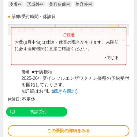
皮膚科
形成外科
美容皮膚科
美容外科
診療/受付時間・休診日
診療時間
月
火
水
木
金
土
日
祝
11:00～20:00
●
●
●
●
●
●
●
●
お盆(8月中旬)は休診・休業の場合があります。来院前
に必ず医療機関に直接ご確認ください。
×閉じる
■予防接種
備考:
2025-26年度インフルエンザワクチン接種の予約受付
を開始しております。
※詳細はお問...(
続きを読む
)
不定休
休診日:
初診受付
この医院の詳細をみる