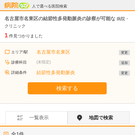
病院なび
人で選べる医院検索
名古屋市名東区の結節性多発動脈炎の診察が可能な
病院・
クリニック
1
件見つかりました
名古屋市名東区
エリア/駅
変更
(未指定)
診療科目
追加
結節性多発動脈炎
詳細条件
変更
検索する
一覧表示
地図で検索
全
1
件