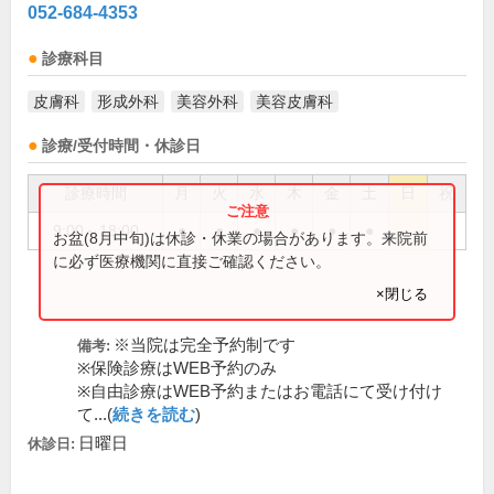
052-684-4353
診療科目
皮膚科
形成外科
美容外科
美容皮膚科
診療/受付時間・休診日
診療時間
月
火
水
木
金
土
日
祝
9:00～18:00
●
●
●
●
●
●
お盆(8月中旬)は休診・休業の場合があります。来院前
に必ず医療機関に直接ご確認ください。
×閉じる
※当院は完全予約制です
備考:
※保険診療はWEB予約のみ
※自由診療はWEB予約またはお電話にて受け付け
て...(
続きを読む
)
日曜日
休診日: