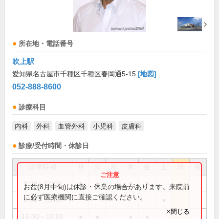
所在地・電話番号
吹上駅
愛知県名古屋市千種区千種区春岡通5-15
[地図]
052-888-8600
診療科目
内科
外科
血管外科
小児科
皮膚科
診療/受付時間・休診日
診療時間
月
火
水
木
金
土
日
祝
9:00～12:00
●
●
●
●
お盆(8月中旬)は休診・休業の場合があります。来院前
に必ず医療機関に直接ご確認ください。
9:00～13:00
●
×閉じる
16:00～19:00
●
●
●
●