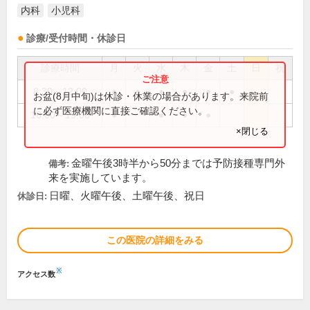
内科
小児科
診療/受付時間・休診日
診療時間
月
火
水
木
金
土
日
祝
8:30～12:00
●
●
●
●
●
●
お盆(8月中旬)は休診・休業の場合があります。来院前
に必ず医療機関に直接ご確認ください。
16:00～19:00
●
●
●
●
×閉じる
金曜午後3時半から50分までは予防接種専門外
備考:
来を実施しています。
日曜、火曜午後、土曜午後、祝日
休診日:
この医院の詳細をみる
※
アクセス数