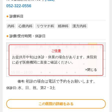
052-322-0556
診療科目
内科
心療内科
リウマチ科
精神科
漢方内科
診療/受付時間・休診日
診療時間
月
火
水
木
金
土
日
祝
9:30～12:30
●
●
●
●
お盆(8月中旬)は休診・休業の場合があります。来院前
に必ず医療機関に直接ご確認ください。
9:30～13:00
●
×閉じる
15:00～18:00
●
●
●
●
初診の場合は電話で予約をお願いします。
備考:
水、日、祝、第2・3土
休診日:
この医院の詳細をみる