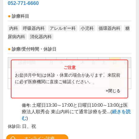
052-771-6660
診療科目
内科
呼吸器内科
アレルギー科
小児科
循環器内科
糖
尿病内科
消化器内科
診療/受付時間・休診日
診療時間
月
火
水
木
金
土
日
祝
9:00～13:00
●
●
●
●
●
●
お盆(8月中旬)は休診・休業の場合があります。来院前
に必ず医療機関に直接ご確認ください。
16:00～19:00
●
●
●
●
●
×閉じる
土曜日13:30～17:00と日曜日10:00～13:00は医
備考:
療法人順秀会 東山内科にて通常診療を受...(
続きを読
む
)
日、祝
休診日:
オンライン診療