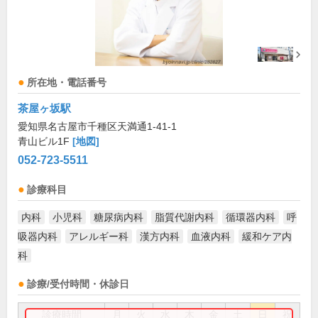
所在地・電話番号
茶屋ヶ坂駅
愛知県名古屋市千種区天満通1-41-1
青山ビル1F
[地図]
052-723-5511
診療科目
内科
小児科
糖尿病内科
脂質代謝内科
循環器内科
呼
吸器内科
アレルギー科
漢方内科
血液内科
緩和ケア内
科
診療/受付時間・休診日
診療時間
月
火
水
木
金
土
日
祝