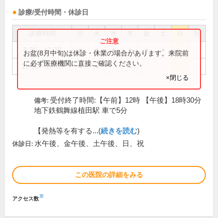
診療/受付時間・休診日
診療時間
月
火
水
木
金
土
日
祝
8:30～12:30
●
●
●
●
●
●
お盆(8月中旬)は休診・休業の場合があります。来院前
に必ず医療機関に直接ご確認ください。
16:00～19:00
●
●
●
×閉じる
受付終了時間:【午前】12時 【午後】18時30分
備考:
地下鉄鶴舞線植田駅 車で5分
【発熱等を有する...(
続きを読む
)
水午後、金午後、土午後、日、祝
休診日:
この医院の詳細をみる
※
アクセス数