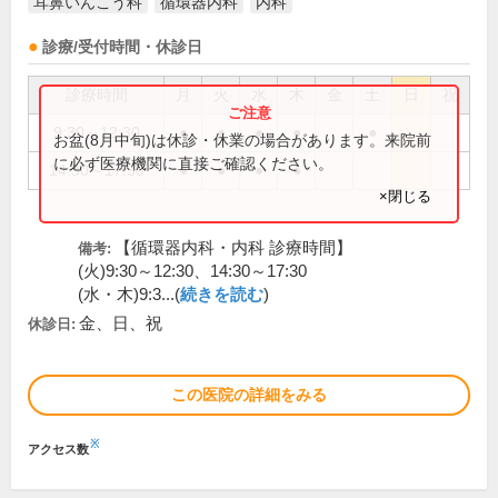
耳鼻いんこう科
循環器内科
内科
診療/受付時間・休診日
診療時間
月
火
水
木
金
土
日
祝
9:30～12:30
●
●
●
●
●
お盆(8月中旬)は休診・休業の場合があります。来院前
に必ず医療機関に直接ご確認ください。
14:30～17:30
●
●
●
●
×閉じる
【循環器内科・内科 診療時間】
備考:
(火)9:30～12:30、14:30～17:30
(水・木)9:3...(
続きを読む
)
金、日、祝
休診日:
この医院の詳細をみる
※
アクセス数