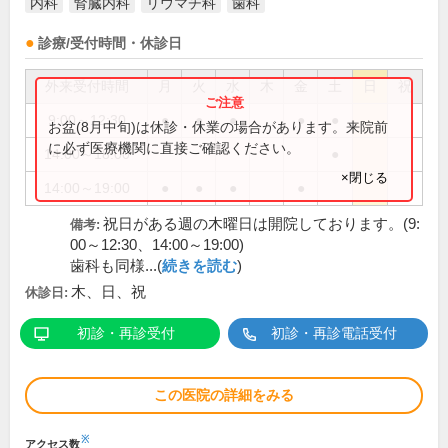
内科
腎臓内科
リウマチ科
歯科
診療/受付時間・休診日
外来受付時間
月
火
水
木
金
土
日
祝
9:00～12:30
●
●
●
●
●
お盆(8月中旬)は休診・休業の場合があります。来院前
に必ず医療機関に直接ご確認ください。
14:00～18:00
●
×閉じる
14:00～19:00
●
●
●
●
祝日がある週の木曜日は開院しております。(9:
備考:
00～12:30、14:00～19:00)
歯科も同様...(
続きを読む
)
木、日、祝
休診日:
初診・再診受付
初診・再診電話受付
この医院の詳細をみる
※
アクセス数