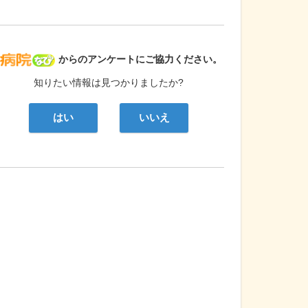
病院なび
からのアンケートにご協力ください。
知りたい情報は見つかりましたか?
はい
いいえ