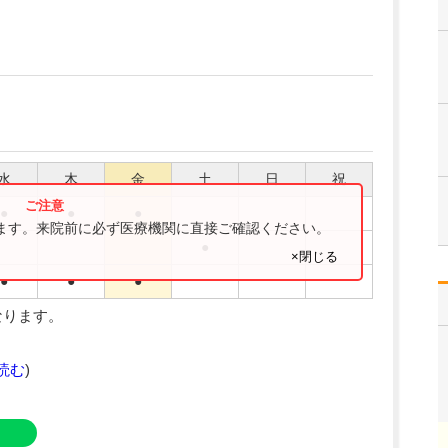
水
木
金
土
日
祝
●
●
●
ります。来院前に必ず医療機関に直接ご確認ください。
●
×閉じる
●
●
●
なります。
読む
)