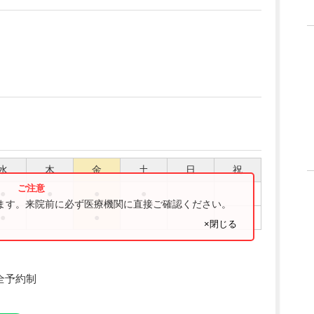
水
木
金
土
日
祝
●
●
●
●
ります。来院前に必ず医療機関に直接ご確認ください。
●
●
×閉じる
完全予約制