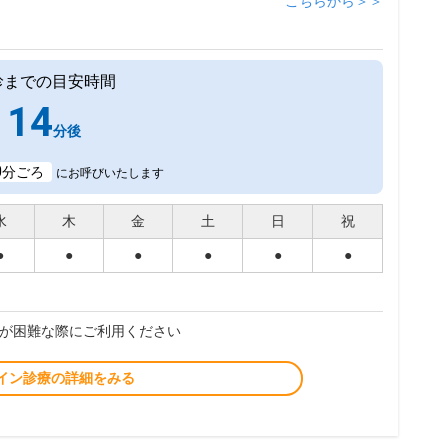
こちらから＞＞
診までの目安時間
14
分後
0
分ごろ
にお呼びいたします
水
木
金
土
日
祝
●
●
●
●
●
●
が困難な際にご利用ください
イン診療の詳細をみる