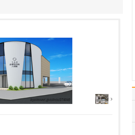
はい。当院では日帰り手
術に対応しており、例え
ばいぼ痔の場合、血管を
糸で縛って痔核を切り取
る結紮切除術や、患部に
薬を直接注射して痔核を
固め小さくするALTA療法
(内痔核硬化療法)など、
患者さんの状態やご…
>>記事全文を読む