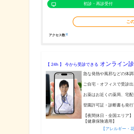
初診・再診受付
こ
※
アクセス数
オンライン診
【 24h 】 今から受診できる
急な発熱や風邪などの体調
ご自宅・オフィスで受診出
お薬はお近くの薬局、宅配
登園許可証・診断書も発行
【夜間休日・全国エリア】
【健康保険適用】
【アレルギー・