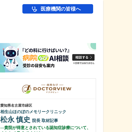
医療機関の皆様へ
医師(ドクター)の
愛知県名古屋市緑区
愛知県名古屋市名東
相生山ほのぼのメモリークリニック
おおくまクリニ
松永 慎史
海野 一雅
院長
取材記事
貴院が得意とされている認知症診療について、
充実した検査体