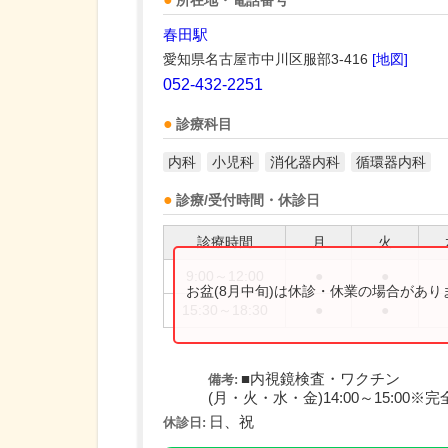
所在地・電話番号
春田駅
愛知県名古屋市中川区服部3-416
[地図]
052-432-2251
診療科目
内科
小児科
消化器内科
循環器内科
診療/受付時間・休診日
診療時間
月
火
9:00～12:00
●
●
お盆(8月中旬)は休診・休業の場合があ
15:30～18:30
●
●
■内視鏡検査・ワクチン
備考:
(月・火・水・金)14:00～15:00※
日、祝
休診日: