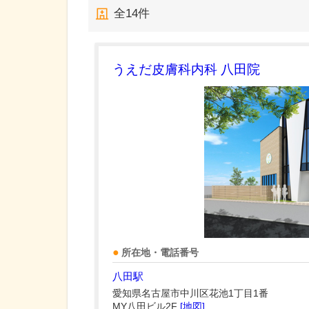
全
14
件
うえだ皮膚科内科 八田院
所在地・電話番号
八田駅
愛知県名古屋市中川区花池1丁目1番
MY八田ビル2F
[地図]