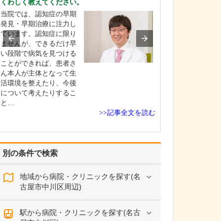
くわしく教えてください。
るのですね。
当院では、認知症の早期
当院は、大きな
発見・早期治療に注力し
躍している専門
ています。認知症に限り
検査技師に週1回
ませんが、できるだけ早
だいているのも
い段階で病気を見つける
す。経験豊富な
ことができれば、患者さ
ッフが担当する
ん本人が主体となって生
って、病変の見
活環境を整えたり、今後
防ぎ検査の精度
について考えたりするこ
のはもちろん、
と…
さ…
>>記事全文を読む
別の条件で検索
地域から病院・クリニックを探す(名
古屋市中川区周辺)
駅から病院・クリニックを探す(名古