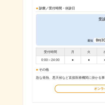
診療／受付時間・休診日
受
8
3
時
最短
受付時間
月
火
0:00～24:00
●
●
その他
急な発熱、悪天候など直接医療機関に掛かる事
オンラ