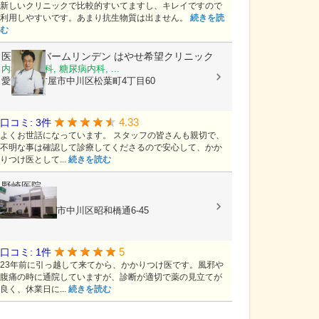
新しいクリニックで比較的すいてますし、キレイですので
利用しやすいです。あまり抗生物質は出ません。
続きを読
む
医療法人バームリンデン
はやせ希望クリニック
内科, 小児科, 糖尿病内科, ...
愛知県名古屋市中川区松葉町4丁目60
4.33
口コミ: 3件
よくお世話になっています。 スタッフの皆さんも親切で、
不明な事は確認して診療してくださるので安心して、かか
りつけ医として...
続きを読む
野崎医院
内科, 小児科
愛知県名古屋市中川区昭和橋通6-45
5
口コミ: 1件
23年前に引っ越して来てから、かかりつけ医です。風邪や
腹痛の時に通院していますが、診断が適切で薬の見立てが
良く、休業日に...
続きを読む