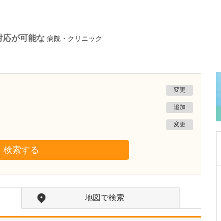
対応が可能な
病院・クリニック
変更
追加
変更
検索する
岩手県盛岡市
松尾医院
地図で検索
松尾 鉄平
院長
取材記事
貴院では、痔の手術も受けられるのでしょうか?