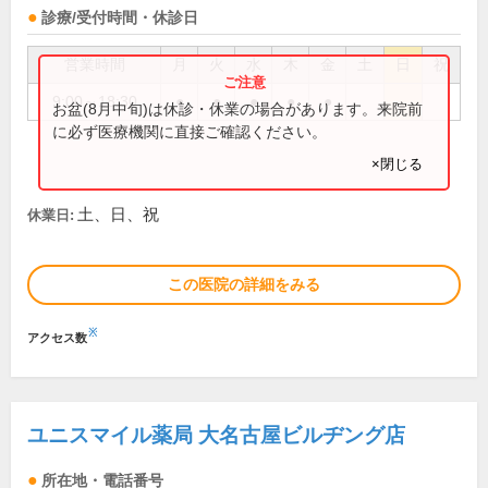
診療/受付時間・休診日
営業時間
月
火
水
木
金
土
日
祝
9:00～18:30
●
●
●
●
●
お盆(8月中旬)は休診・休業の場合があります。来院前
に必ず医療機関に直接ご確認ください。
×閉じる
土、日、祝
休業日:
この医院の詳細をみる
※
アクセス数
ユニスマイル薬局 大名古屋ビルヂング店
所在地・電話番号