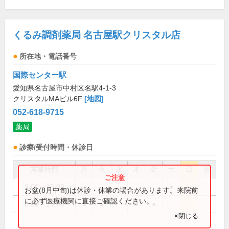
くるみ調剤薬局 名古屋駅クリスタル店
所在地・電話番号
国際センター駅
愛知県名古屋市中村区名駅4-1-3
クリスタルMAビル6F
[地図]
052-618-9715
薬局
診療/受付時間・休診日
営業時間
月
火
水
木
金
土
日
祝
9:00～15:00
●
お盆(8月中旬)は休診・休業の場合があります。来院前
に必ず医療機関に直接ご確認ください。
9:00～19:30
●
●
●
●
×閉じる