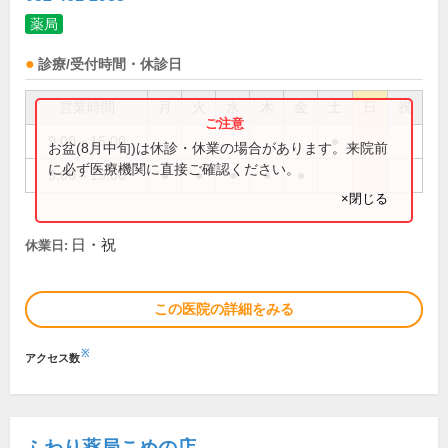
薬局
診療/受付時間・休診日
営業時間
月
火
水
木
金
土
日
祝
9:00～15:00
●
お盆(8月中旬)は休診・休業の場合があります。来院前
に必ず医療機関に直接ご確認ください。
9:00～19:00
●
●
●
●
●
×閉じる
日・祝
休業日:
この医院の詳細をみる
※
アクセス数
ふわり薬局こめの店