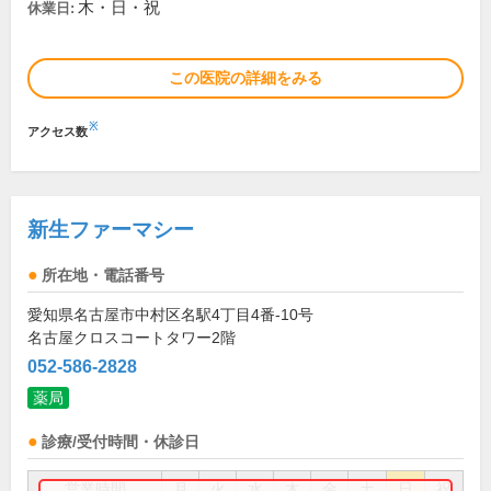
木・日・祝
休業日:
この医院の詳細をみる
※
アクセス数
新生ファーマシー
所在地・電話番号
愛知県名古屋市中村区名駅4丁目4番-10号
名古屋クロスコートタワー2階
052-586-2828
薬局
診療/受付時間・休診日
営業時間
月
火
水
木
金
土
日
祝