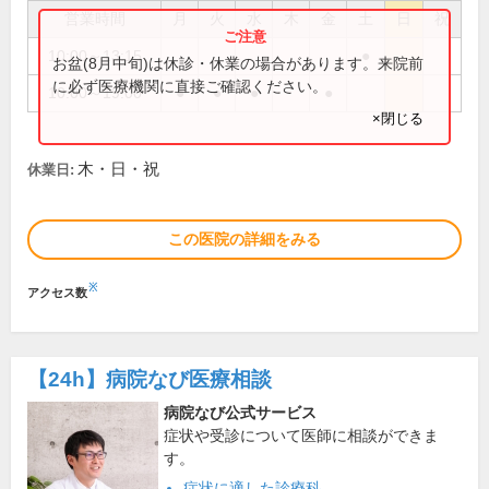
営業時間
月
火
水
木
金
土
日
祝
10:00～13:15
●
お盆(8月中旬)は休診・休業の場合があります。来院前
に必ず医療機関に直接ご確認ください。
10:00～19:00
●
●
●
●
×閉じる
木・日・祝
休業日:
この医院の詳細をみる
※
アクセス数
【24h】
病院なび医療相談
病院なび公式サービス
症状や受診について医師に相談ができま
す。
症状に適した診療科