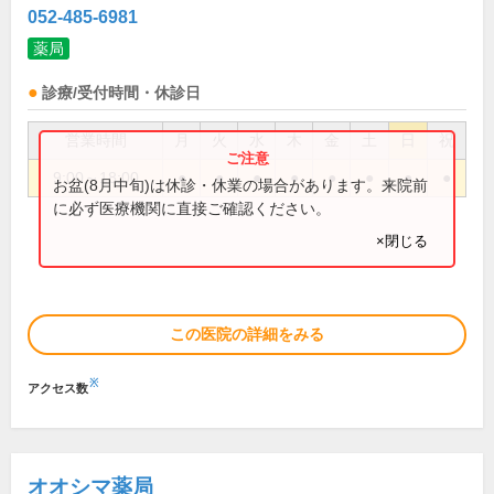
052-485-6981
薬局
診療/受付時間・休診日
営業時間
月
火
水
木
金
土
日
祝
9:00～18:00
●
●
●
●
●
●
●
●
お盆(8月中旬)は休診・休業の場合があります。来院前
に必ず医療機関に直接ご確認ください。
×閉じる
この医院の詳細をみる
※
アクセス数
オオシマ薬局