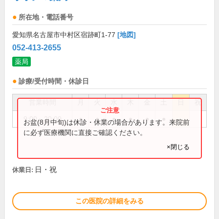
所在地・電話番号
愛知県名古屋市中村区宿跡町1-77
[地図]
052-413-2655
薬局
診療/受付時間・休診日
営業時間
月
火
水
木
金
土
日
祝
9:00～20:00
●
●
●
●
●
●
お盆(8月中旬)は休診・休業の場合があります。来院前
に必ず医療機関に直接ご確認ください。
×閉じる
日・祝
休業日:
この医院の詳細をみる