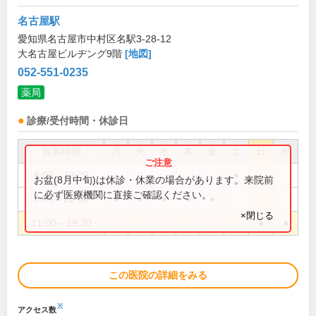
名古屋駅
愛知県名古屋市中村区名駅3-28-12
大名古屋ビルヂング9階
[地図]
052-551-0235
薬局
診療/受付時間・休診日
営業時間
月
火
水
木
金
土
日
祝
8:00～19:30
●
お盆(8月中旬)は休診・休業の場合があります。来院前
に必ず医療機関に直接ご確認ください。
8:00～20:00
●
●
●
●
●
×閉じる
11:00～19:30
●
●
この医院の詳細をみる
※
アクセス数