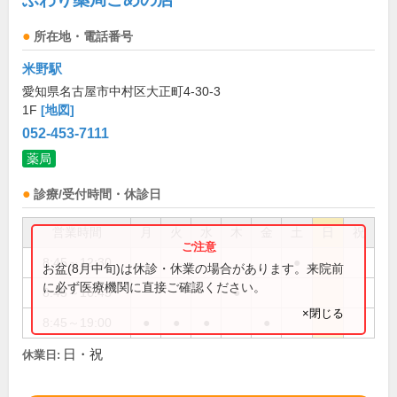
所在地・電話番号
米野駅
愛知県名古屋市中村区大正町4-30-3
1F
[地図]
052-453-7111
薬局
診療/受付時間・休診日
営業時間
月
火
水
木
金
土
日
祝
8:45～12:30
●
お盆(8月中旬)は休診・休業の場合があります。来院前
に必ず医療機関に直接ご確認ください。
8:45～16:45
●
×閉じる
8:45～19:00
●
●
●
●
日・祝
休業日: