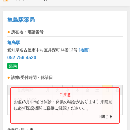
亀島駅薬局
所在地・電話番号
亀島駅
愛知県名古屋市中村区井深町14番12号
[地図]
052-756-4520
薬局
診療/受付時間・休診日
営業時間
月
火
水
木
金
土
日
祝
9:00～13:00
●
●
●
●
●
●
お盆(8月中旬)は休診・休業の場合があります。来院前
に必ず医療機関に直接ご確認ください。
16:00～19:00
●
●
●
●
×閉じる