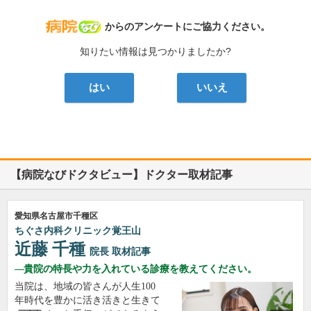
病院なび
からのアンケートにご協力ください。
知りたい情報は見つかりましたか?
はい
いいえ
【病院なびドクタビュー】ドクター取材記事
愛知県名古屋市千種区
ちぐさ内科クリニック覚王山
近藤 千種
院長
取材記事
貴院の特長や力を入れている診療を教えてください。
当院は、地域の皆さんが人生100
年時代を豊かに活き活きと生きて