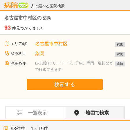
病院なび
人で選べる医院検索
名古屋市中村区の
薬局
93
件見つかりました
名古屋市中村区
エリア/駅
変更
薬局
診療科目
変更
(未指定)フリーワード、予約、専門、症状など
詳細条件
追加
で検索できます
検索する
一覧表示
地図で検索
93
件中、
1～15件