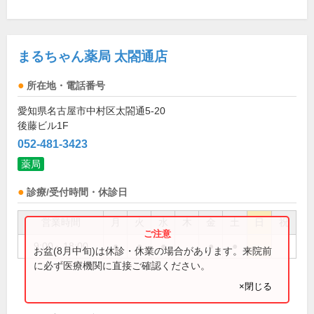
まるちゃん薬局 太閤通店
所在地・電話番号
愛知県名古屋市中村区太閤通5-20
後藤ビル1F
052-481-3423
薬局
診療/受付時間・休診日
営業時間
月
火
水
木
金
土
日
祝
9:00～18:00
●
●
●
●
●
お盆(8月中旬)は休診・休業の場合があります。来院前
に必ず医療機関に直接ご確認ください。
×閉じる