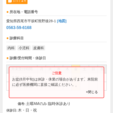
1
口コミ
件
所在地・電話番号
愛知県西尾市平坂町熊野後28-1
[地図]
0563-59-6168
診療科目
内科
小児科
皮膚科
診療/受付時間・休診日
外来受付時間
月
火
水
木
金
土
日
祝
9:00～12:00
●
●
●
●
●
お盆(8月中旬)は休診・休業の場合があります。来院前
に必ず医療機関に直接ご確認ください。
15:30～18:30
●
●
●
●
×閉じる
土曜AMのみ 臨時休診あり
備考:
木・日・祝
休診日: