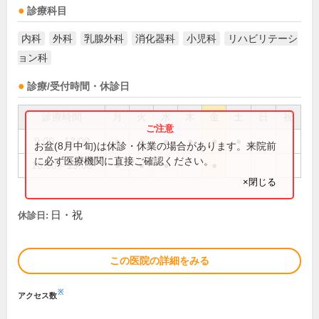
診療科目
内科
外科
乳腺外科
消化器科
小児科
リハビリテーシ
ョン科
診療/受付時間・休診日
診療時間
月
火
水
木
金
土
日
祝
9:00～12:00
●
●
●
●
●
●
お盆(8月中旬)は休診・休業の場合があります。来院前
に必ず医療機関に直接ご確認ください。
16:00～19:00
●
●
●
●
×閉じる
日・祝
休診日:
この医院の詳細をみる
※
アクセス数