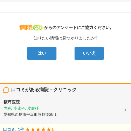
病院なび
からのアンケートにご協力ください。
知りたい情報は見つかりましたか?
はい
いいえ
口コミがある病院・クリニック
槇坪医院
内科, 小児科, 皮膚科
愛知県西尾市平坂町熊野後28-1
5
口コミ: 1件