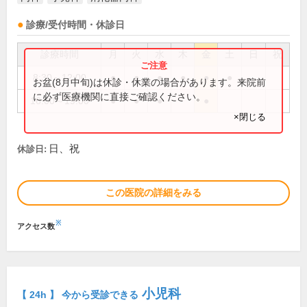
診療/受付時間・休診日
診療時間
月
火
水
木
金
土
日
祝
8:30～12:00
●
●
●
●
●
●
お盆(8月中旬)は休診・休業の場合があります。来院前
に必ず医療機関に直接ご確認ください。
16:00～19:00
●
●
●
●
×閉じる
日、祝
休診日:
この医院の詳細をみる
※
アクセス数
小児科
【 24h 】 今から受診できる