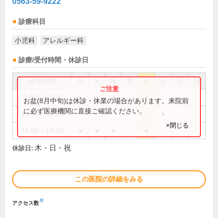
0563-59-9222
診療科目
小児科
アレルギー科
診療/受付時間・休診日
診療時間
月
火
水
木
金
土
日
祝
9:00～12:00
●
●
●
●
お盆(8月中旬)は休診・休業の場合があります。来院前
に必ず医療機関に直接ご確認ください。
10:30～13:30
●
×閉じる
15:00～18:00
●
●
●
●
木・日・祝
休診日:
この医院の詳細をみる
※
アクセス数