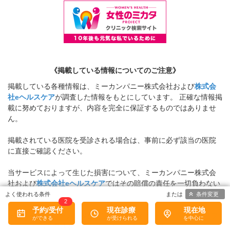
《掲載している情報についてのご注意》
掲載している各種情報は、ミーカンパニー株式会社および
株式会
社eヘルスケア
が調査した情報をもとにしています。 正確な情報掲
載に努めておりますが、内容を完全に保証するものではありませ
ん。
掲載されている医院を受診される場合は、事前に必ず該当の医院
に直接ご確認ください。
当サービスによって生じた損害について、ミーカンパニー株式会
社および
株式会社eヘルスケア
ではその賠償の責任を一切負わない
ものとします。
条件変更
2
予約/受付
現在診療
現在地
掲載情報に誤りがある場合には、お手数ですが、
お問い合わせフ
ォーム
からご連絡をいただけますようお願いいたします。