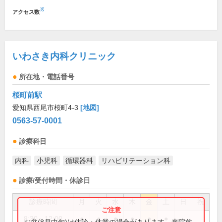
※
アクセス数
いわさき内科クリニック
所在地・電話番号
桜町前駅
愛知県西尾市桜町4-3
[地図]
0563-57-0001
診療科目
内科
小児科
循環器科
リハビリテーション科
診療/受付時間・休診日
診療時間
月
火
水
木
金
土
日
祝
8:30～12:00
●
●
●
●
●
●
お盆(8月中旬)は休診・休業の場合があります。来院前