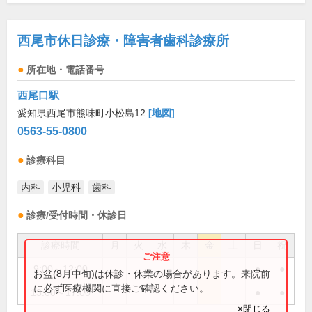
西尾市休日診療・障害者歯科診療所
所在地・電話番号
西尾口駅
愛知県西尾市熊味町小松島12
[地図]
0563-55-0800
診療科目
内科
小児科
歯科
診療/受付時間・休診日
診療時間
月
火
水
木
金
土
日
祝
9:00～12:00
●
●
お盆(8月中旬)は休診・休業の場合があります。来院前
に必ず医療機関に直接ご確認ください。
13:00～17:00
●
●
×閉じる