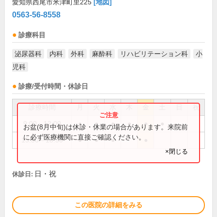
愛知県西尾市米津町里225
[地図]
0563-56-8558
診療科目
泌尿器科
内科
外科
麻酔科
リハビリテーション科
小
児科
診療/受付時間・休診日
診療時間
月
火
水
木
金
土
日
祝
9:00～12:00
●
●
●
●
●
●
お盆(8月中旬)は休診・休業の場合があります。来院前
に必ず医療機関に直接ご確認ください。
15:30～18:30
●
●
●
●
×閉じる
日・祝
休診日:
この医院の詳細をみる