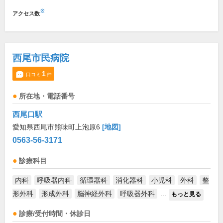
※
アクセス数
西尾市民病院
1
口コミ
件
所在地・電話番号
西尾口駅
愛知県西尾市熊味町上泡原6
[地図]
0563-56-3171
診療科目
内科
呼吸器内科
循環器科
消化器科
小児科
外科
整
形外科
形成外科
脳神経外科
呼吸器外科
...
もっと見る
診療/受付時間・休診日