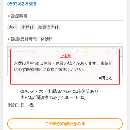
0563-62-5588
診療科目
内科
小児科
糖尿病内科
診療/受付時間・休診日
外来受付時間
月
火
水
木
金
土
日
祝
9:00～12:00
●
●
●
●
●
●
お盆(8月中旬)は休診・休業の場合があります。来院前
に必ず医療機関に直接ご確認ください。
16:30～19:00
●
●
●
×閉じる
火・木・土曜AMのみ 臨時休診あり
備考:
火PM訪問診療のみ(14:00～16:00)
日、祝
休診日:
この医院の詳細をみる