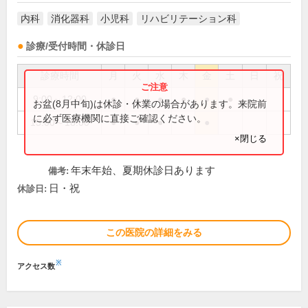
内科
消化器科
小児科
リハビリテーション科
診療/受付時間・休診日
診療時間
月
火
水
木
金
土
日
祝
9:00～12:00
●
●
●
●
●
●
お盆(8月中旬)は休診・休業の場合があります。来院前
に必ず医療機関に直接ご確認ください。
15:00～18:00
●
●
●
●
×閉じる
年末年始、夏期休診日あります
備考:
日・祝
休診日:
この医院の詳細をみる
※
アクセス数