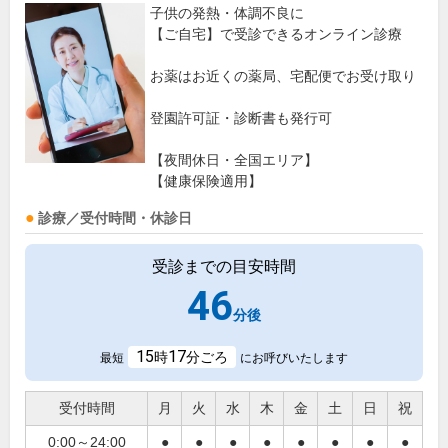
子供の発熱・体調不良に
【ご自宅】で受診できるオンライン診療
お薬はお近くの薬局、宅配便でお受け取り
登園許可証・診断書も発行可
【夜間休日・全国エリア】
【健康保険適用】
診療／受付時間・休診日
受診までの目安時間
46
分後
15
17
時
分ごろ
最短
にお呼びいたします
受付時間
月
火
水
木
金
土
日
祝
0:00～24:00
●
●
●
●
●
●
●
●