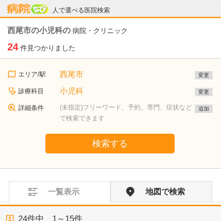
病院なび
人で選べる医院検索
西尾市の小児科の
病院・クリニック
24
件見つかりました
西尾市
エリア/駅
変更
小児科
診療科目
変更
(未指定)フリーワード、予約、専門、症状など
詳細条件
追加
で検索できます
検索する
一覧表示
地図で検索
24
件中、
1～15件