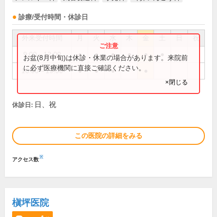
診療/受付時間・休診日
外来受付時間
月
火
水
木
金
土
日
祝
9:00～12:00
●
●
●
●
●
●
お盆(8月中旬)は休診・休業の場合があります。来院前
に必ず医療機関に直接ご確認ください。
16:00～19:00
●
●
●
●
×閉じる
日、祝
休診日:
この医院の詳細をみる
※
アクセス数
槇坪医院