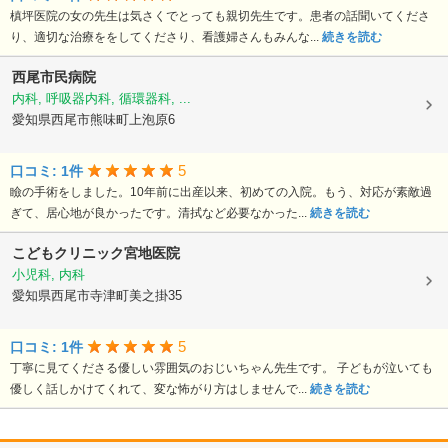
槙坪医院の女の先生は気さくでとっても親切先生です。患者の話聞いてくださ
り、適切な治療ををしてくださり、看護婦さんもみんな...
続きを読む
西尾市民病院
内科, 呼吸器内科, 循環器科, ...
愛知県西尾市熊味町上泡原6
5
口コミ: 1件
瞼の手術をしました。10年前に出産以来、初めての入院。もう、対応が素敵過
ぎて、居心地が良かったです。清拭など必要なかった...
続きを読む
こどもクリニック宮地医院
小児科, 内科
愛知県西尾市寺津町美之掛35
5
口コミ: 1件
丁寧に見てくださる優しい雰囲気のおじいちゃん先生です。 子どもが泣いても
優しく話しかけてくれて、変な怖がり方はしませんで...
続きを読む