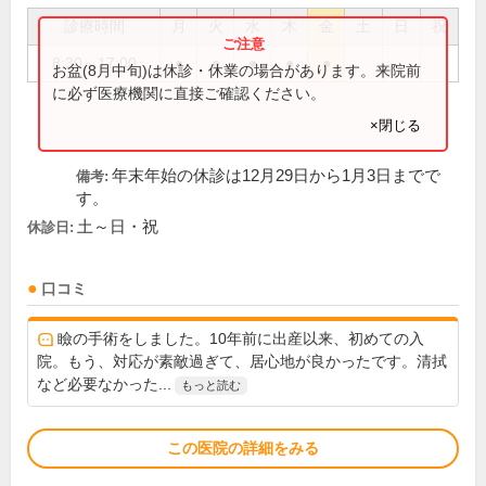
診療時間
月
火
水
木
金
土
日
祝
8:30～17:00
●
●
●
●
●
お盆(8月中旬)は休診・休業の場合があります。来院前
に必ず医療機関に直接ご確認ください。
×閉じる
年末年始の休診は12月29日から1月3日までで
備考:
す。
土～日・祝
休診日:
口コミ
瞼の手術をしました。10年前に出産以来、初めての入
院。もう、対応が素敵過ぎて、居心地が良かったです。清拭
など必要なかった...
もっと読む
この医院の詳細をみる