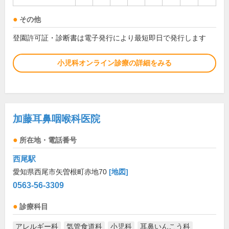
その他
登園許可証・診断書は電子発行により最短即日で発行します
小児科オンライン診療の詳細をみる
加藤耳鼻咽喉科医院
所在地・電話番号
西尾駅
愛知県西尾市矢曽根町赤地70
[地図]
0563-56-3309
診療科目
アレルギー科
気管食道科
小児科
耳鼻いんこう科