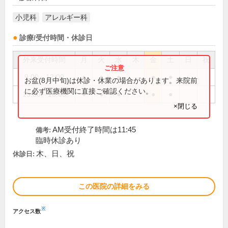
小児科
アレルギー科
診療/受付時間・休診日
外来受付時間
月
火
水
木
金
土
日
祝
9:00～12:00
●
●
●
●
●
お盆(8月中旬)は休診・休業の場合があります。来院前
に必ず医療機関に直接ご確認ください。
15:00～18:00
●
●
●
●
●
×閉じる
AM受付終了時間は11:45
備考:
臨時休診あり
木、日、祝
休診日:
この医院の詳細をみる
※
アクセス数