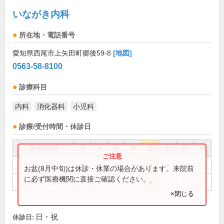
いながき内科
所在地・電話番号
愛知県西尾市上矢田町郷後59-8
[地図]
0563-58-8100
診療科目
内科
消化器科
小児科
診療/受付時間・休診日
診療時間
月
火
水
木
金
土
日
祝
9:00～12:00
●
●
●
●
●
●
お盆(8月中旬)は休診・休業の場合があります。来院前
に必ず医療機関に直接ご確認ください。
16:00～19:00
●
●
●
●
×閉じる
日・祝
休診日: