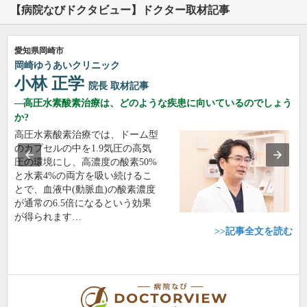
【病院なびドクタビュー】ドクター取材記事
愛知県岡崎市
岡崎ゆうあいクリニック
小林 正学
院長
取材記事
高圧水素酸素治療は、どのような疾患に向いているのでしょう
か?
高圧水素酸素治療では、ドーム型
のカプセルの中を1.9気圧の高気
圧の環境にし、高濃度の酸素50%
と水素4%の両方を吸い続けるこ
とで、血液中(動脈血)の酸素濃度
が通常の6.5倍になるという効果
が得られます…
>>記事全文を読む