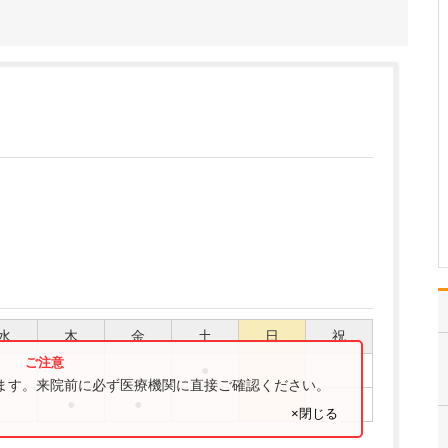
く活躍されてきた淀縄先生が開業医に転身された
理由を教えてく
勤務医としての年月が長
くなるにつれ、診療だけ
でなく管理職としての業
務も増えていき、次第に
多忙を極めるようになり
ました。そんなとき、妻
から「ちょっと忙しすぎ
るんじゃない?」と一言、
釘を刺されたんです。5…
>>記事全文を読む
水
木
金
土
日
祝
●
ります。来院前に必ず医療機関に直接ご確認ください。
●
●
×閉じる