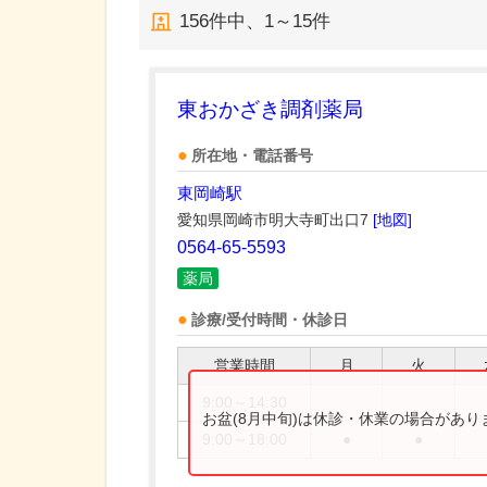
156
件中、
1～15件
東おかざき調剤薬局
所在地・電話番号
東岡崎駅
愛知県岡崎市明大寺町出口7
[地図]
0564-65-5593
薬局
診療/受付時間・休診日
営業時間
月
火
9:00～14:30
お盆(8月中旬)は休診・休業の場合があ
9:00～18:00
●
●