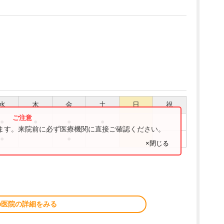
水
木
金
土
日
祝
●
●
●
●
ります。来院前に必ず医療機関に直接ご確認ください。
●
●
×閉じる
の医院の詳細をみる