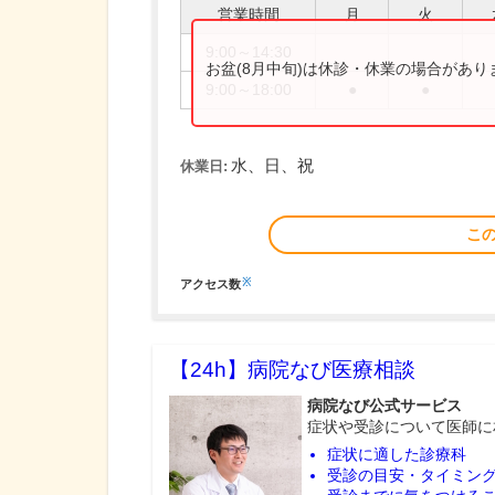
営業時間
月
火
9:00～14:30
お盆(8月中旬)は休診・休業の場合があ
9:00～18:00
●
●
水、日、祝
休業日:
こ
※
アクセス数
【24h】
病院なび医療相談
病院なび公式サービス
症状や受診について医師に
症状に適した診療科
受診の目安・タイミン