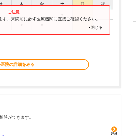
水
木
金
土
日
祝
●
ります。来院前に必ず医療機関に直接ご確認ください。
●
●
×閉じる
の医院の詳細をみる
相談ができます。
グ