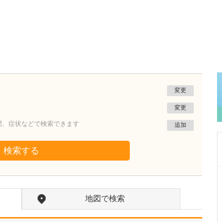
変更
変更
門、症状などで検索できます
追加
検索する
茨城県土浦市
淀縄医院
地図で検索
淀縄 聡
副院長
取材記事
大学病院や基幹病院で、内科から外科まで幅広