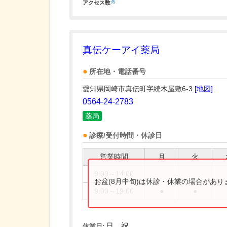
※
アクセス数
真伝ケーアイ薬局
所在地・電話番号
愛知県岡崎市真伝町字続木屋敷6-3
[地図]
0564-24-2783
薬局
診療/受付時間・休診日
営業時間
月
火
9:00～14:00
お盆(8月中旬)は休診・休業の場合があ
9:00～19:00
●
●
日、祝
休業日: