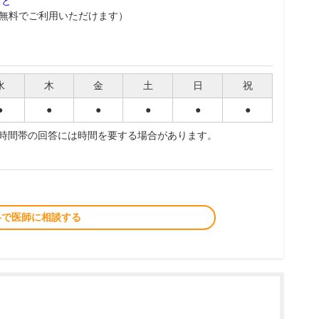
こと
無料でご利用いただけます）
水
木
金
土
日
祝
●
●
●
●
●
●
夜時間帯の回答には時間を要する場合があります。
料で医師に相談する