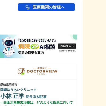
医療機関の皆様へ
医師(ドクター)の
愛知県岡崎市
愛知県岡崎市
岡崎ゆうあいクリニック
わたなべ整形リ
小林 正学
渡辺 隆之
院長
取材記事
高圧水素酸素治療は、どのような疾患に向いて
クリニック名に