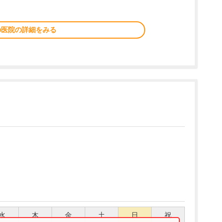
の医院の詳細をみる
水
木
金
土
日
祝