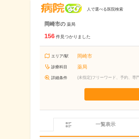
病院なび
人で選べる医院検索
岡崎市の
薬局
156
件見つかりました
岡崎市
エリア/駅
薬局
診療科目
(未指定)フリーワード、予約、専
詳細条件
一覧表示