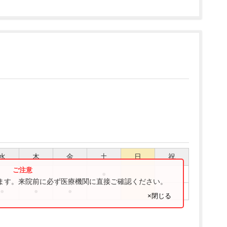
水
木
金
土
日
祝
●
ります。来院前に必ず医療機関に直接ご確認ください。
●
●
●
×閉じる