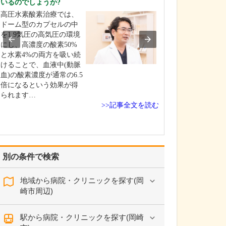
いるのでしょうか?
を非常に重視し
高圧水素酸素治療では、
整形外科医とし
ドーム型のカプセルの中
さんが今つらい
を1.9気圧の高気圧の環境
いる痛みを緩和
にし、高濃度の酸素50%
はもちろんです
と水素4%の両方を吸い続
以上に痛みが起
けることで、血液中(動脈
い、痛みが起き
血)の酸素濃度が通常の6.5
化しにくい体づ
倍になるという効果が得
導することが重
られます…
えています。肩
>>記事全文を読む
が痛…
別の条件で検索
地域から病院・クリニックを探す(岡
崎市周辺)
駅から病院・クリニックを探す(岡崎