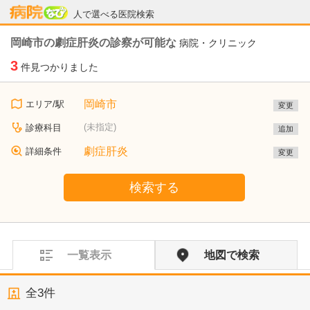
病院なび
人で選べる医院検索
岡崎市の劇症肝炎の診察が可能な
病院・クリニック
3
件見つかりました
岡崎市
エリア/駅
変更
(未指定)
診療科目
追加
劇症肝炎
詳細条件
変更
検索する
一覧表示
地図で検索
全
3
件