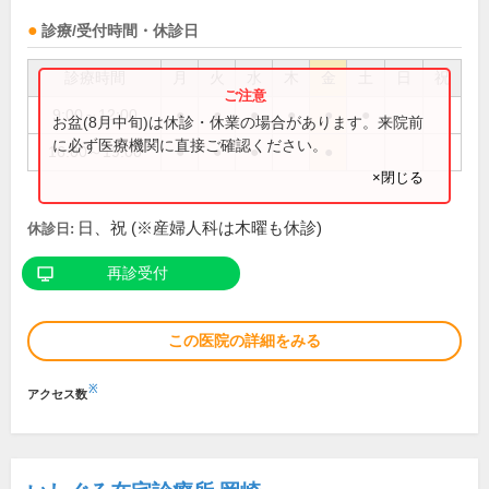
診療/受付時間・休診日
診療時間
月
火
水
木
金
土
日
祝
9:00～12:00
●
●
●
●
●
●
お盆(8月中旬)は休診・休業の場合があります。来院前
に必ず医療機関に直接ご確認ください。
16:00～19:00
●
●
●
●
×閉じる
日、祝 (※産婦人科は木曜も休診)
休診日:
再診受付
この医院の詳細をみる
※
アクセス数