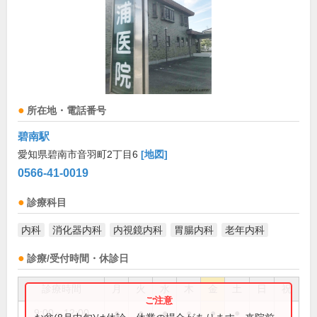
所在地・電話番号
碧南駅
愛知県碧南市音羽町2丁目6
[地図]
0566-41-0019
診療科目
内科
消化器内科
内視鏡内科
胃腸内科
老年内科
診療/受付時間・休診日
診療時間
月
火
水
木
金
土
日
祝
9:00～12:00
●
●
●
●
●
●