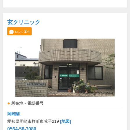
玄クリニック
2
口コミ
件
所在地・電話番号
岡崎駅
愛知県岡崎市柱町東荒子219
[地図]
0564-58-3080