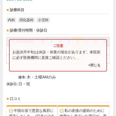
診療科目
内科
消化器科
小児科
診療/受付時間・休診日
外来受付時間
月
火
水
木
金
土
日
祝
9:00～11:45
●
●
●
●
●
●
お盆(8月中旬)は休診・休業の場合があります。来院前
に必ず医療機関に直接ご確認ください。
15:00～17:45
●
●
●
●
×閉じる
木・土曜AMのみ
備考:
日・祝
休診日:
口コミ
中国出張で悪質な風邪に
私の産後の援助のために