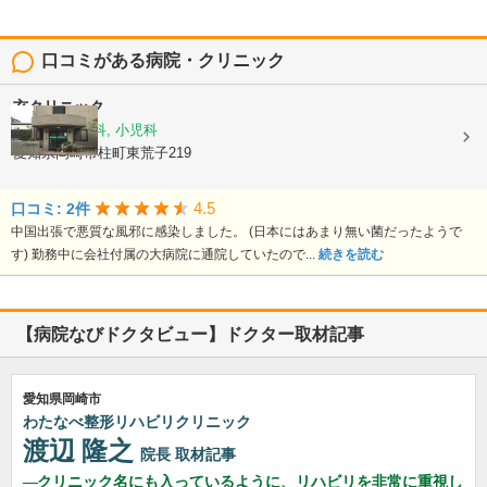
口コミがある病院・クリニック
玄クリニック
内科, 消化器科, 小児科
愛知県岡崎市柱町東荒子219
4.5
口コミ: 2件
中国出張で悪質な風邪に感染しました。 (日本にはあまり無い菌だったようで
す) 勤務中に会社付属の大病院に通院していたので...
続きを読む
【病院なびドクタビュー】ドクター取材記事
愛知県岡崎市
わたなべ整形リハビリクリニック
渡辺 隆之
院長
取材記事
クリニック名にも入っているように、リハビリを非常に重視し