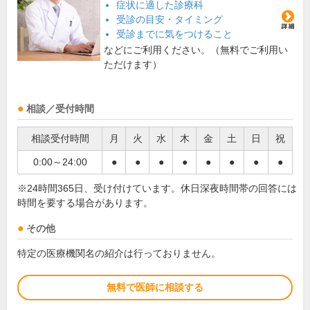
症状に適した診療科
受診の目安・タイミング
受診までに気をつけること
などにご利用ください。（無料でご利用い
ただけます）
相談／受付時間
相談受付時間
月
火
水
木
金
土
日
祝
0:00～24:00
●
●
●
●
●
●
●
●
※24時間365日、受け付けています。休日深夜時間帯の回答には
時間を要する場合があります。
その他
特定の医療機関名の紹介は行っておりません。
無料で医師に相談する