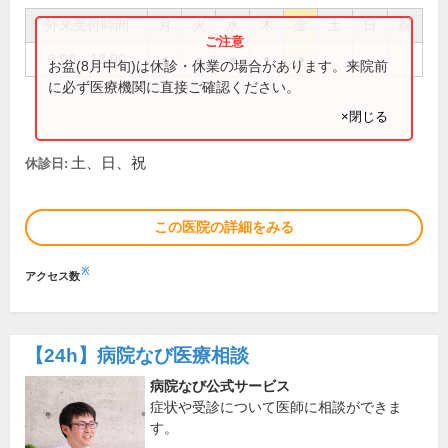
外来受付時間
月
火
水
木
金
土
日
祝
9:00～18:00
●
●
●
●
●
お盆(8月中旬)は休診・休業の場合があります。来院前
に必ず医療機関に直接ご確認ください。
×閉じる
土、日、祝
休診日:
この医院の詳細をみる
※
アクセス数
【24h】
病院なび医療相談
病院なび公式サービス
症状や受診について医師に相談ができま
す。