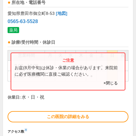
所在地・電話番号
愛知県豊田市御立町8-53
[地図]
0565-63-5528
薬局
診療/受付時間・休診日
営業時間
月
火
水
木
金
土
日
祝
9:00～12:00
●
●
●
●
●
お盆(8月中旬)は休診・休業の場合があります。来院前
に必ず医療機関に直接ご確認ください。
14:30～19:00
●
●
●
●
×閉じる
水・日・祝
休業日:
この医院の詳細をみる
※
アクセス数