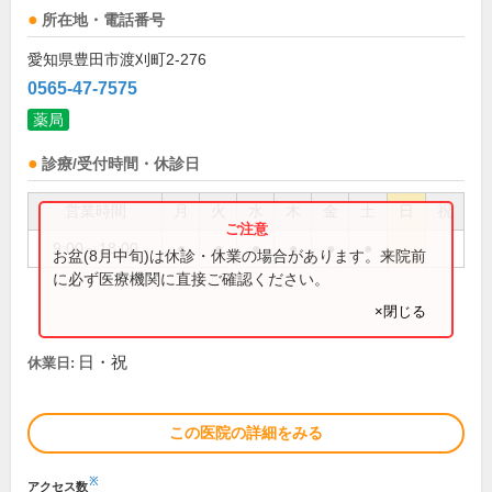
所在地・電話番号
愛知県豊田市渡刈町2-276
0565-47-7575
薬局
診療/受付時間・休診日
営業時間
月
火
水
木
金
土
日
祝
9:00～18:00
●
●
●
●
●
●
お盆(8月中旬)は休診・休業の場合があります。来院前
に必ず医療機関に直接ご確認ください。
×閉じる
日・祝
休業日:
この医院の詳細をみる
※
アクセス数