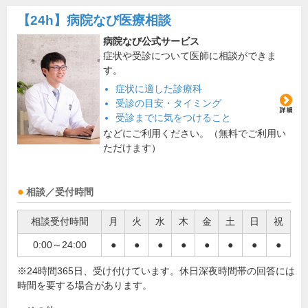
【24h】
病院なび医療相談
病院なび公式サービス
症状や受診について医師に相談ができま
す。
症状に適した診療科
受診の目安・タイミング
受診までに気をつけること
などにご利用ください。（無料でご利用い
ただけます）
相談／受付時間
相談受付時間
月
火
水
木
金
土
日
祝
0:00～24:00
●
●
●
●
●
●
●
●
※24時間365日、受け付けています。休日深夜時間帯の回答には
時間を要する場合があります。