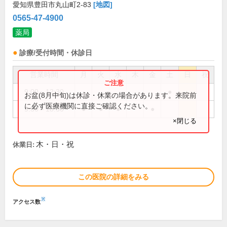
愛知県豊田市丸山町2-83
[地図]
0565-47-4900
薬局
診療/受付時間・休診日
営業時間
月
火
水
木
金
土
日
祝
9:00～12:30
●
お盆(8月中旬)は休診・休業の場合があります。来院前
に必ず医療機関に直接ご確認ください。
9:30～18:30
●
●
●
●
×閉じる
木・日・祝
休業日:
この医院の詳細をみる
※
アクセス数