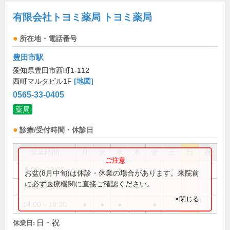
有限会社トヨミ薬局 トヨミ薬局
所在地・電話番号
豊田市駅
愛知県豊田市西町1-112
西町マルタビル1F
[地図]
0565-33-0405
薬局
診療/受付時間・休診日
営業時間
月
火
水
木
金
土
日
祝
9:00～13:30
●
●
●
●
●
●
お盆(8月中旬)は休診・休業の場合があります。来院前
に必ず医療機関に直接ご確認ください。
14:00～17:45
●
×閉じる
14:00～18:30
●
●
●
●
日・祝
休業日: