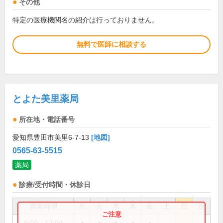
その他
特定の医療機関名の紹介は行っておりません。
無料で医師に相談する
とよた美里薬局
所在地・電話番号
愛知県豊田市美里6-7-13
[地図]
0565-63-5515
薬局
診療/受付時間・休診日
営業時間
月
火
水
木
金
土
日
祝