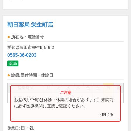
朝日薬局 栄生町店
所在地・電話番号
愛知県豊田市栄生町5-8-2
0565-36-0203
薬局
診療/受付時間・休診日
営業時間
月
火
水
木
金
土
日
祝
9:00～18:00
●
●
●
●
●
●
お盆(8月中旬)は休診・休業の場合があります。来院前
に必ず医療機関に直接ご確認ください。
×閉じる
日・祝
休業日: