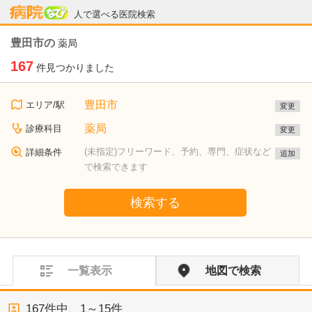
病院なび
人で選べる医院検索
豊田市の
薬局
167
件見つかりました
豊田市
エリア/駅
変更
薬局
診療科目
変更
(未指定)フリーワード、予約、専門、症状など
詳細条件
追加
で検索できます
検索する
一覧表示
地図で検索
167
件中、
1～15件