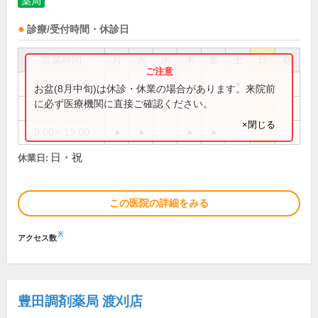
薬局
診療/受付時間・休診日
営業時間
月
火
水
木
金
土
日
祝
9:00～15:00
●
お盆(8月中旬)は休診・休業の場合があります。来院前
に必ず医療機関に直接ご確認ください。
9:00～17:00
●
×閉じる
9:00～19:00
●
●
●
●
日・祝
休業日:
この医院の詳細をみる
※
アクセス数
豊田調剤薬局 渡刈店