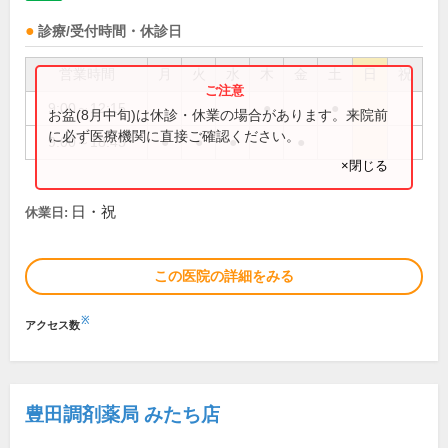
診療/受付時間・休診日
営業時間
月
火
水
木
金
土
日
祝
9:00～12:15
●
●
お盆(8月中旬)は休診・休業の場合があります。来院前
に必ず医療機関に直接ご確認ください。
9:00～18:45
●
●
●
●
×閉じる
日・祝
休業日:
この医院の詳細をみる
※
アクセス数
豊田調剤薬局 みたち店