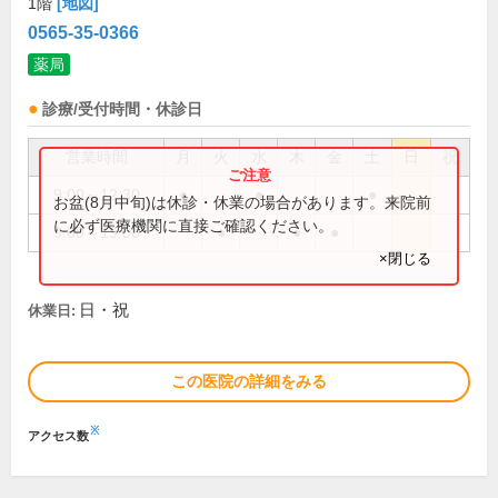
1階
[地図]
0565-35-0366
薬局
診療/受付時間・休診日
営業時間
月
火
水
木
金
土
日
祝
9:00～12:30
●
●
●
お盆(8月中旬)は休診・休業の場合があります。来院前
に必ず医療機関に直接ご確認ください。
9:00～19:00
●
●
●
×閉じる
日・祝
休業日:
この医院の詳細をみる
※
アクセス数