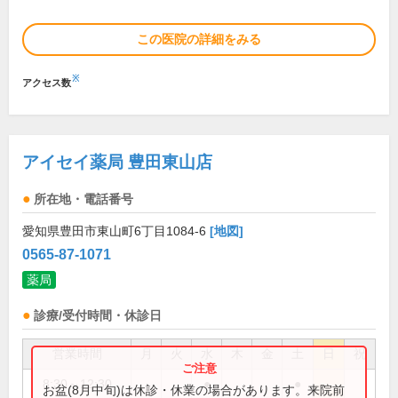
この医院の詳細をみる
※
アクセス数
アイセイ薬局 豊田東山店
所在地・電話番号
愛知県豊田市東山町6丁目1084-6
[地図]
0565-87-1071
薬局
診療/受付時間・休診日
営業時間
月
火
水
木
金
土
日
祝
8:30～12:30
●
●
お盆(8月中旬)は休診・休業の場合があります。来院前