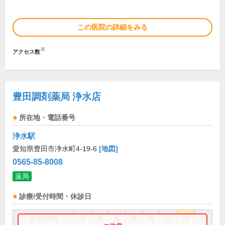
この医院の詳細をみる
※
アクセス数
豊田調剤薬局 浄水店
所在地・電話番号
浄水駅
愛知県豊田市浄水町4-19-6
[地図]
0565-85-8008
薬局
診療/受付時間・休診日
営業時間
月
火
水
木
金
土
日
祝