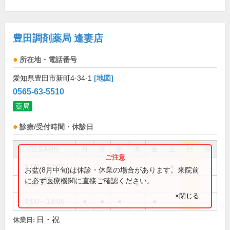
豊田調剤薬局 逢妻店
所在地・電話番号
愛知県豊田市新町4-34-1
[地図]
0565-63-5510
薬局
診療/受付時間・休診日
営業時間
月
火
水
木
金
土
日
祝
9:00～13:00
●
お盆(8月中旬)は休診・休業の場合があります。来院前
に必ず医療機関に直接ご確認ください。
9:00～18:00
●
×閉じる
9:00～19:00
●
●
●
●
日・祝
休業日: