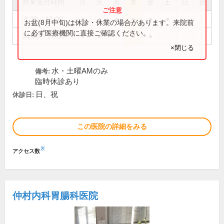
外来受付時間
月
火
水
木
金
土
日
祝
8:30～12:00
●
●
●
●
●
●
お盆(8月中旬)は休診・休業の場合があります。来院前
に必ず医療機関に直接ご確認ください。
14:00～17:00
●
●
●
●
×閉じる
水・土曜AMのみ
備考:
臨時休診あり
日、祝
休診日:
この医院の詳細をみる
※
アクセス数
仲村内科胃腸科医院