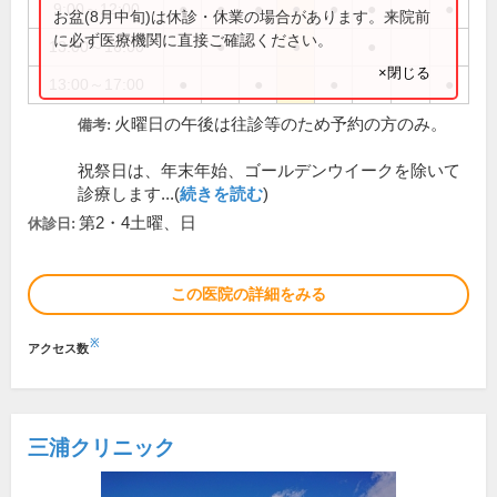
9:00～12:00
●
●
●
●
●
●
●
お盆(8月中旬)は休診・休業の場合があります。来院前
に必ず医療機関に直接ご確認ください。
13:00～16:00
●
●
●
×閉じる
13:00～17:00
●
●
●
●
火曜日の午後は往診等のため予約の方のみ。
備考:
祝祭日は、年末年始、ゴールデンウイークを除いて
診療します...(
続きを読む
)
第2・4土曜、日
休診日:
この医院の詳細をみる
※
アクセス数
三浦クリニック