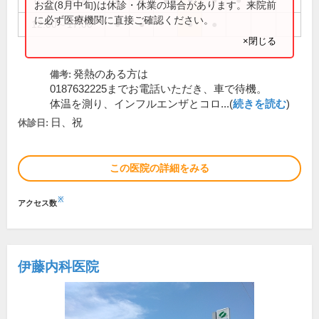
8:30～12:00
●
●
●
●
●
●
お盆(8月中旬)は休診・休業の場合があります。来院前
に必ず医療機関に直接ご確認ください。
12:00～17:00
●
●
●
●
×閉じる
発熱のある方は
備考:
0187632225までお電話いただき、車で待機。
体温を測り、インフルエンザとコロ...(
続きを読む
)
日、祝
休診日:
この医院の詳細をみる
※
アクセス数
伊藤内科医院