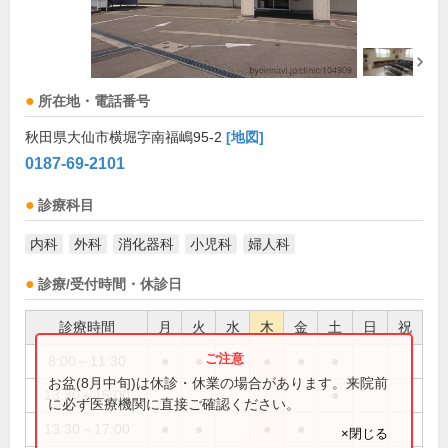
所在地・電話番号
秋田県大仙市横堀字南福嶋95-2
[地図]
0187-69-2101
診療科目
内科
外科
消化器科
小児科
婦人科
診療/受付時間・休診日
診療時間
月
火
水
木
金
土
日
祝
8:00～11:30
●
●
●
●
●
●
お盆(8月中旬)は休診・休業の場合があります。来院前
13:30～15:00
●
に必ず医療機関に直接ご確認ください。
13:30～17:00
●
●
●
●
×閉じる