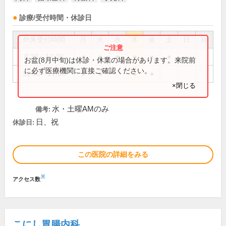
診療/受付時間・休診日
外来受付時間
月
火
水
木
金
土
日
祝
8:20～12:00
●
●
●
●
●
●
お盆(8月中旬)は休診・休業の場合があります。来院前
に必ず医療機関に直接ご確認ください。
14:00～17:00
●
●
●
●
×閉じる
水・土曜AMのみ
備考:
日、祝
休診日:
この医院の詳細をみる
※
アクセス数
こにし胃腸内科