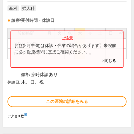
産科
婦人科
診療/受付時間・休診日
診療時間
月
火
水
木
金
土
日
祝
9:00～12:00
●
●
●
●
●
お盆(8月中旬)は休診・休業の場合があります。来院前
に必ず医療機関に直接ご確認ください。
14:00～17:30
●
●
●
●
×閉じる
臨時休診あり
備考:
木、日、祝
休診日:
この医院の詳細をみる
※
アクセス数