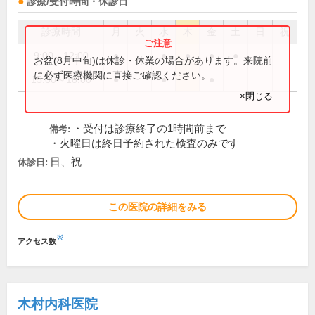
診療/受付時間・休診日
診療時間
月
火
水
木
金
土
日
祝
9:00～12:00
●
●
●
●
●
お盆(8月中旬)は休診・休業の場合があります。来院前
に必ず医療機関に直接ご確認ください。
15:00～18:00
●
●
●
×閉じる
・受付は診療終了の1時間前まで
備考:
・火曜日は終日予約された検査のみです
日、祝
休診日:
この医院の詳細をみる
※
アクセス数
木村内科医院