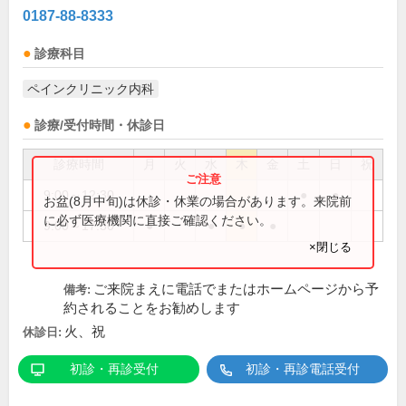
0187-88-8333
診療科目
ペインクリニック内科
診療/受付時間・休診日
診療時間
月
火
水
木
金
土
日
祝
9:00～12:30
●
●
お盆(8月中旬)は休診・休業の場合があります。来院前
に必ず医療機関に直接ご確認ください。
9:00～17:30
●
●
●
●
×閉じる
ご来院まえに電話でまたはホームページから予
備考:
約されることをお勧めします
火、祝
休診日:
初診・再診受付
初診・再診電話受付