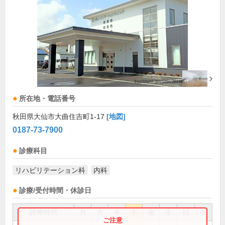
所在地・電話番号
秋田県大仙市大曲住吉町1-17
[地図]
0187-73-7900
診療科目
リハビリテーション科
内科
診療/受付時間・休診日
診療時間
月
火
水
木
金
土
日
祝