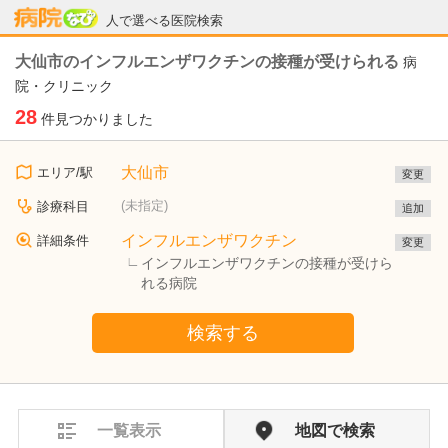
病院なび
人で選べる医院検索
大仙市のインフルエンザワクチンの接種が受けられる
病
院・クリニック
28
件見つかりました
大仙市
エリア/駅
変更
(未指定)
診療科目
追加
インフルエンザワクチン
詳細条件
変更
インフルエンザワクチンの接種が受けら
れる病院
検索する
一覧表示
地図で検索