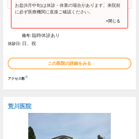
8:30～12:30
●
●
●
●
●
●
お盆(8月中旬)は休診・休業の場合があります。来院前
に必ず医療機関に直接ご確認ください。
×閉じる
臨時休診あり
備考:
日、祝
休診日:
この医院の詳細をみる
※
アクセス数
荒川医院