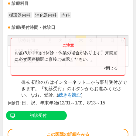
診療科目
循環器内科
消化器内科
内科
診療/受付時間・休診日
診療時間
月
火
水
木
金
土
日
祝
8:30～12:30
●
●
●
●
●
●
お盆(8月中旬)は休診・休業の場合があります。来院前
に必ず医療機関に直接ご確認ください。
14:30～18:00
●
●
●
●
●
×閉じる
初診の方はインターネット上から事前受付がで
備考:
きます。『初診受付』のボタンからお進みくださ
い。なお、受診...(
続きを読む
)
日、祝、年末年始(12/31～1/3)、8/13～15
休診日:
初診受付
この医院の詳細をみる