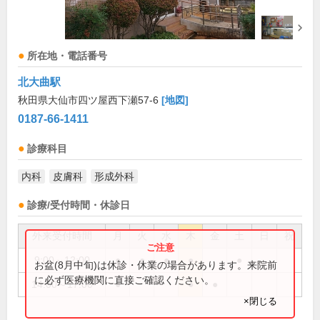
所在地・電話番号
北大曲駅
秋田県大仙市四ツ屋西下瀬57-6
[地図]
0187-66-1411
診療科目
内科
皮膚科
形成外科
診療/受付時間・休診日
外来受付時間
月
火
水
木
金
土
日
祝
9:00～12:00
●
●
●
●
●
お盆(8月中旬)は休診・休業の場合があります。来院前
に必ず医療機関に直接ご確認ください。
14:00～17:00
●
●
●
×閉じる