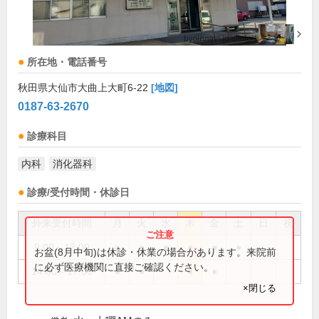
所在地・電話番号
秋田県大仙市大曲上大町6-22
[地図]
0187-63-2670
診療科目
内科
消化器科
診療/受付時間・休診日
外来受付時間
月
火
水
木
金
土
日
祝
9:00～12:00
●
●
●
●
●
●
お盆(8月中旬)は休診・休業の場合があります。来院前
に必ず医療機関に直接ご確認ください。
14:00～17:00
●
●
●
●
×閉じる