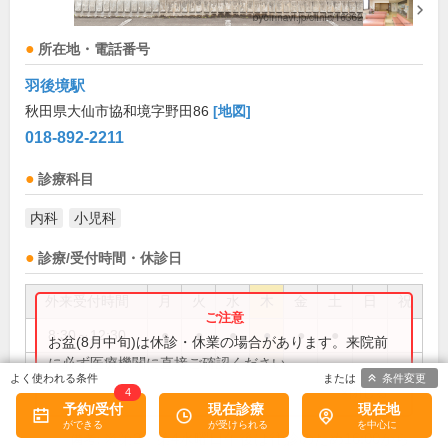
所在地・電話番号
羽後境駅
秋田県大仙市協和境字野田86
[地図]
018-892-2211
診療科目
内科
小児科
診療/受付時間・休診日
外来受付時間
月
火
水
木
金
土
日
祝
8:30～12:30
●
●
●
●
●
●
お盆(8月中旬)は休診・休業の場合があります。来院前
に必ず医療機関に直接ご確認ください。
14:00～17:30
●
●
●
●
条件変更
×閉じる
4
予約/受付
現在診療
現在地
※第2・第4水曜日午後は往診のため16:00から
備考: