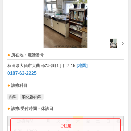
所在地・電話番号
秋田県大仙市大曲日の出町1丁目7-15
[地図]
0187-63-2225
診療科目
内科
消化器内科
診療/受付時間・休診日
診療時間
月
火
水
木
金
土
日
祝