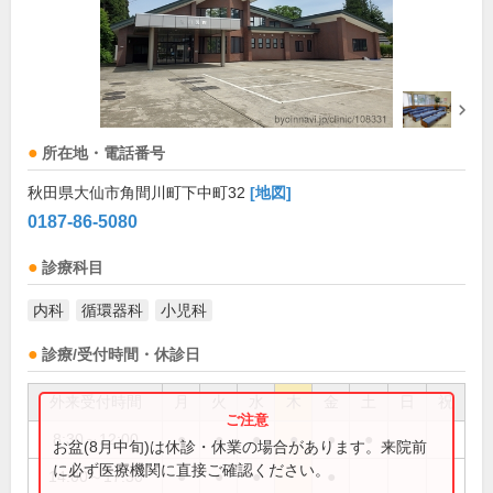
所在地・電話番号
秋田県大仙市角間川町下中町32
[地図]
0187-86-5080
診療科目
内科
循環器科
小児科
診療/受付時間・休診日
外来受付時間
月
火
水
木
金
土
日
祝
8:30～12:00
●
●
●
●
●
●
お盆(8月中旬)は休診・休業の場合があります。来院前
に必ず医療機関に直接ご確認ください。
14:00～17:30
●
●
●
●