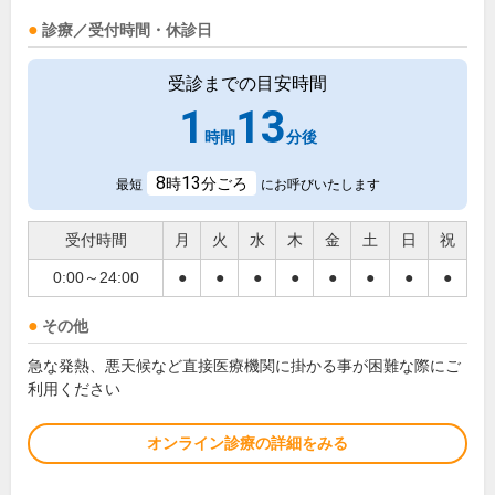
診療／受付時間・休診日
受診までの目安時間
1
13
時間
分後
8
13
時
分ごろ
最短
にお呼びいたします
受付時間
月
火
水
木
金
土
日
祝
0:00～24:00
●
●
●
●
●
●
●
●
その他
急な発熱、悪天候など直接医療機関に掛かる事が困難な際にご
利用ください
オンライン診療の詳細をみる