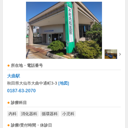
所在地・電話番号
大曲駅
秋田県大仙市大曲中通町3-3
[地図]
0187-63-2070
診療科目
内科
消化器科
循環器科
小児科
診療/受付時間・休診日