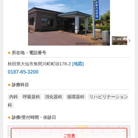
所在地・電話番号
秋田県大仙市角間川町町頭178-2
[地図]
0187-65-3200
診療科目
内科
呼吸器科
消化器科
循環器科
リハビリテーション
科
診療/受付時間・休診日
外来受付時間
月
火
水
木
金
土
日
祝