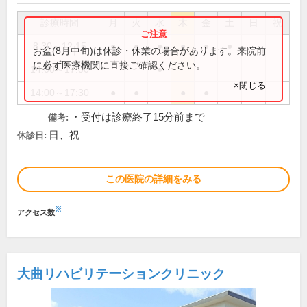
診療時間
月
火
水
木
金
土
日
祝
8:30～12:15
●
●
●
●
●
●
お盆(8月中旬)は休診・休業の場合があります。来院前
に必ず医療機関に直接ご確認ください。
14:00～17:00
●
×閉じる
14:00～17:30
●
●
●
●
・受付は診療終了15分前まで
備考:
日、祝
休診日:
この医院の詳細をみる
※
アクセス数
大曲リハビリテーションクリニック