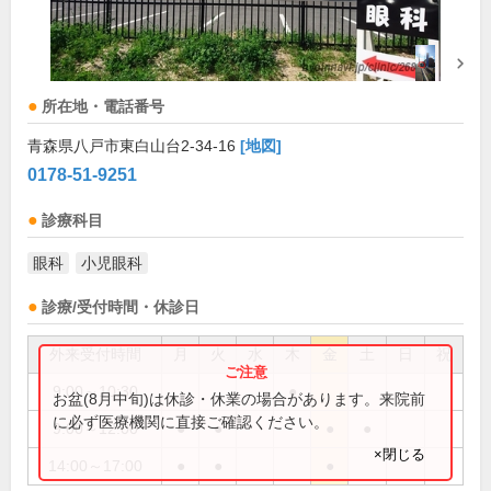
所在地・電話番号
青森県八戸市東白山台2-34-16
[地図]
0178-51-9251
診療科目
眼科
小児眼科
診療/受付時間・休診日
外来受付時間
月
火
水
木
金
土
日
祝
9:00～10:30
●
お盆(8月中旬)は休診・休業の場合があります。来院前
に必ず医療機関に直接ご確認ください。
9:00～12:00
●
●
●
●
×閉じる
14:00～17:00
●
●
●