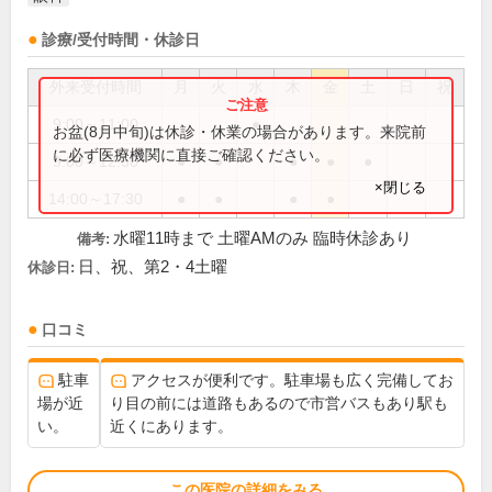
診療/受付時間・休診日
外来受付時間
月
火
水
木
金
土
日
祝
9:00～11:00
●
お盆(8月中旬)は休診・休業の場合があります。来院前
に必ず医療機関に直接ご確認ください。
9:00～12:30
●
●
●
●
●
×閉じる
14:00～17:30
●
●
●
●
水曜11時まで 土曜AMのみ 臨時休診あり
備考:
日、祝、第2・4土曜
休診日:
口コミ
駐車
アクセスが便利です。駐車場も広く完備してお
場が近
り目の前には道路もあるので市営バスもあり駅も
い。
近くにあります。
この医院の詳細をみる