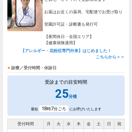
お薬はお近くの薬局、宅配便でお受け取り
登園許可証・診断書も発行可
【夜間休日・全国エリア】
【健康保険適用】
【アレルギー・花粉症専門外来】はじめました！
こちらから＞＞
診療／受付時間・休診日
受診までの目安時間
25
分後
18
7
時
分ごろ
最短
にお呼びいたします
受付時間
月
火
水
木
金
土
日
祝