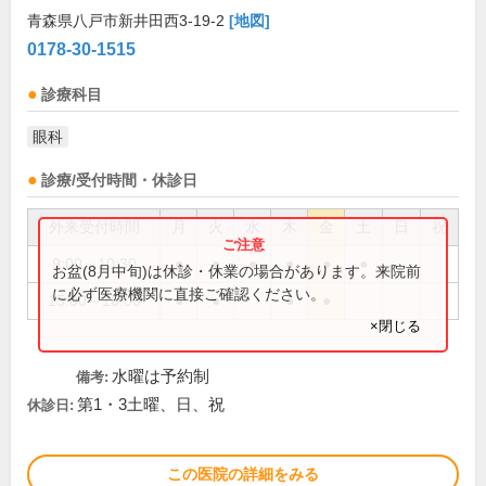
青森県八戸市新井田西3-19-2
[地図]
0178-30-1515
診療科目
眼科
診療/受付時間・休診日
外来受付時間
月
火
水
木
金
土
日
祝
9:00～10:30
●
●
●
●
●
●
お盆(8月中旬)は休診・休業の場合があります。来院前
に必ず医療機関に直接ご確認ください。
15:00～16:00
●
●
●
●
×閉じる
水曜は予約制
備考:
第1・3土曜、日、祝
休診日:
この医院の詳細をみる