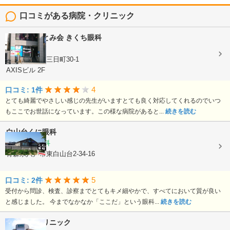
口コミがある病院・クリニック
医療法人ひとみ会
きくち眼科
眼科
青森県八戸市三日町30-1
AXISビル 2F
4
口コミ: 1件
とても綺麗でやさしい感じの先生がいますとても良く対応してくれるのでいつ
もここでお世話になっています。この様な病院があると...
続きを読む
白山台くに眼科
眼科, 小児眼科
青森県八戸市東白山台2-34-16
5
口コミ: 2件
受付から問診、検査、診察までとてもキメ細やかで、すべてにおいて質が良い
と感じました。 今までなかなか「ここだ」という眼科...
続きを読む
松橋眼科クリニック