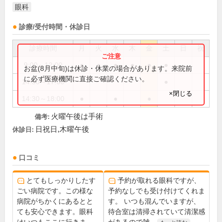
眼科
診療/受付時間・休診日
診療時間
月
火
水
木
金
土
日
祝
9:00～12:00
●
●
●
●
●
●
お盆(8月中旬)は休診・休業の場合があります。来院前
に必ず医療機関に直接ご確認ください。
14:30～17:00
●
×閉じる
14:30～18:00
●
●
●
火曜午後は手術
備考:
日祝日,木曜午後
休診日:
口コミ
とてもしっかりしたす
予約が取れる眼科ですが、
ごい病院です。この様な
予約なしでも受け付けてくれま
病院がちかくにあるとと
す。 いつも混んでいますが、
ても安心できます。眼科
待合室は清掃されていて清潔感