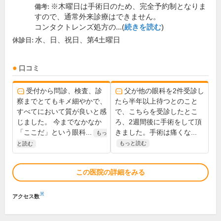
※木曜日は手術日のため、完全予約制となりま
備考:
すので、通常外来診療はできません。
コンタクトレンズ処方の...(
続きを読む
)
水、日、祝日、第4土曜日
休診日:
口コミ
受付から問診、検査、診
父が他の眼科を2件受診し
察までとてもキメ細やかで、
たら半年以上待つとのこと
すべてにおいて質が良いと感
で、こちらを受診したとこ
じました。 今までなかなか
ろ、2週間後に手術をして頂
「ここだ」という眼科...
きました。手術は痛くな...
もっ
もっと読む
と読む
この医院の詳細をみる
※
アクセス数