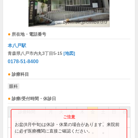
所在地・電話番号
本八戸駅
青森県八戸市内丸3丁目5-15
[地図]
0178-51-8400
診療科目
眼科
診療/受付時間・休診日
診療時間
月
火
水
木
金
土
日
祝
9:00～13:00
●
●
●
お盆(8月中旬)は休診・休業の場合があります。来院前
に必ず医療機関に直接ご確認ください。
15:00～18:00
●
●
●