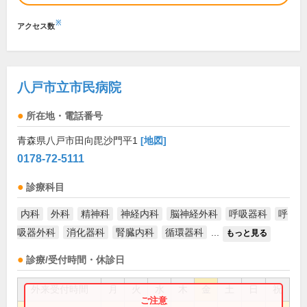
※
アクセス数
八戸市立市民病院
所在地・電話番号
青森県八戸市田向毘沙門平1
[地図]
0178-72-5111
診療科目
内科
外科
精神科
神経内科
脳神経外科
呼吸器科
呼
吸器外科
消化器科
腎臓内科
循環器科
...
もっと見る
診療/受付時間・休診日
外来受付時間
月
火
水
木
金
土
日
祝