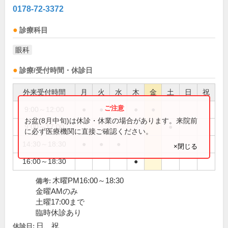
0178-72-3372
診療科目
眼科
診療/受付時間・休診日
外来受付時間
月
火
水
木
金
土
日
祝
9:00～12:00
●
●
●
●
●
お盆(8月中旬)は休診・休業の場合があります。来院前
9:00～17:00
●
に必ず医療機関に直接ご確認ください。
14:30～18:30
●
●
●
×閉じる
16:00～18:30
●
木曜PM16:00～18:30
備考:
金曜AMのみ
土曜17:00まで
臨時休診あり
日、祝
休診日: