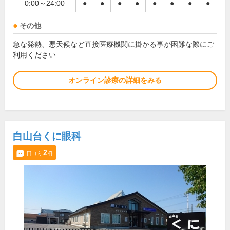
0:00～24:00
●
●
●
●
●
●
●
●
その他
急な発熱、悪天候など直接医療機関に掛かる事が困難な際にご
利用ください
オンライン診療の詳細をみる
白山台くに眼科
2
口コミ
件