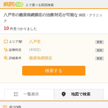
病院なび
人で選べる医院検索
八戸市の糖尿病網膜症の治療/対応が可能な
病院・クリニッ
ク
10
件見つかりました
八戸市
エリア/駅
変更
(未指定)
診療科目
追加
糖尿病網膜症
詳細条件
変更
検索する
一覧表示
地図で検索
全
10
件