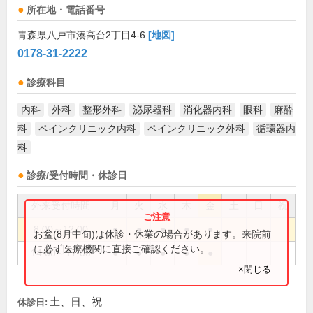
所在地・電話番号
青森県八戸市湊高台2丁目4-6
[地図]
0178-31-2222
診療科目
内科
外科
整形外科
泌尿器科
消化器内科
眼科
麻酔
科
ペインクリニック内科
ペインクリニック外科
循環器内
科
診療/受付時間・休診日
外来受付時間
月
火
水
木
金
土
日
祝
8:00～12:00
●
●
●
●
●
お盆(8月中旬)は休診・休業の場合があります。来院前
に必ず医療機関に直接ご確認ください。
14:00～17:00
●
●
●
●
●
×閉じる
土、日、祝
休診日: