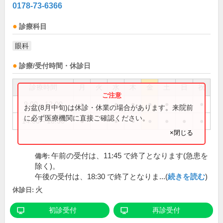
0178-73-6366
診療科目
眼科
診療/受付時間・休診日
診療時間
月
火
水
木
金
土
日
祝
9:00～12:00
●
●
●
●
●
●
●
お盆(8月中旬)は休診・休業の場合があります。来院前
に必ず医療機関に直接ご確認ください。
14:00～18:30
●
●
●
●
●
●
●
×閉じる
午前の受付は、11:45 で終了となります(急患を
備考:
除く)。
午後の受付は、18:30 で終了となりま...(
続きを読む
)
火
休診日:
初診受付
再診受付