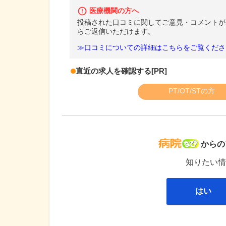
医療機関の方へ
投稿された口コミに関してご意見・コメントが
らご返信いただけます。
≫口コミについての詳細はこちらをご覧くださ
直近の求人を確認する
[PR]
PT/OT/STの方
病院な
からの
知りたい情
はい