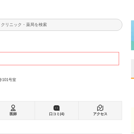
検索
ク
寺101号室
医師
口コミ(
4
)
アクセス