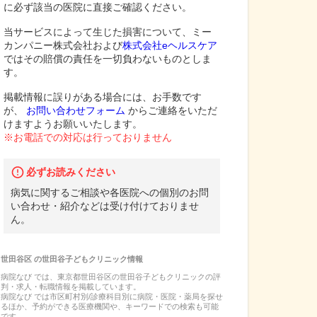
に必ず該当の医院に直接ご確認ください。
当サービスによって生じた損害について、ミー
カンパニー株式会社および
株式会社eヘルスケア
ではその賠償の責任を一切負わないものとしま
す。
掲載情報に誤りがある場合には、お手数です
が、
お問い合わせフォーム
からご連絡をいただ
けますようお願いいたします。
※お電話での対応は行っておりません
必ずお読みください
病気に関するご相談や各医院への個別のお問
い合わせ・紹介などは受け付けておりませ
ん。
世田谷区
の
世田谷子どもクリニック
情報
病院なび では、
東京都
世田谷区
の
世田谷子どもクリニック
の
評
判・求人・転職
情報を掲載しています。
病院なび では市区町村別/診療科目別に病院・医院・薬局を探せ
るほか、予約ができる医療機関や、キーワードでの検索も可能
です。