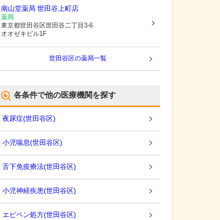
南山堂薬局 世田谷上町店
薬局
東京都世田谷区
世田谷二丁目3-6
オオゼキビル1F
世田谷区
の薬局一覧
各条件で他の医療機関を探す
夜尿症
(
世田谷区
)
小児喘息
(
世田谷区
)
舌下免疫療法
(
世田谷区
)
小児神経疾患
(
世田谷区
)
エピペン処方
(
世田谷区
)