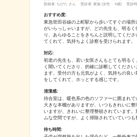
投稿者: ちびた さん
受診者: 家族 (女性・ 4歳)
受診時期
おすすめ度
:
東急世田谷線の上町駅から歩いてすぐの場所
がいらっしゃいますが、どの先生も、明るく
り、あらゆることをきちんと説明してくださ
てくれて、気持ちよく診察を受けられます。
対応
:
初老の先生も、若い女医さんもとても明るく
く聞いてくださり、的確に診断してください
ます。受付の方も元気がよく、気持ちの良い
をしてくれて、ホッとする感じです。
清潔感
:
待合室は、暖色系の色のソファーに囲まれて
大きな本棚がありますが、いつもきれいに整
いますが、きれいに整理整頓されています。
ムな空間ですが、よく掃除されていていつも
待ち時間
:
子供が突然熱を出した場合など、一般外来で