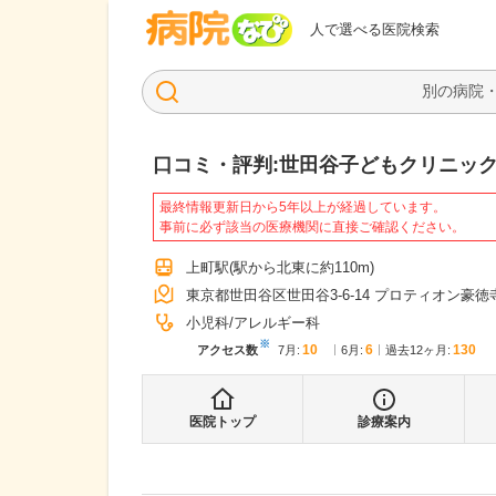
病院なび
人で選べる医院検索
口コミ・評判:
世田谷子どもクリニッ
最終情報更新日から5年以上が経過しています。
事前に必ず該当の医療機関に直接ご確認ください。
上町駅
(駅から
北東に約110m
)
東京都世田谷区世田谷3-6-14 プロティオン豪徳
小児科
アレルギー科
※
10
6
130
アクセス数
7月
:
6月
:
過去12ヶ月:
医院トップ
診療案内