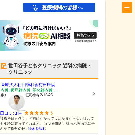
医療機関の皆様へ
世田谷子どもクリニック
近隣の病院・
クリニック
医療法人社団頌和会
村田医院
内科, 循環器内科, 消化器内科, ...
東京都世田谷区
豪徳寺2-16-25
5
口コミ:
1
件
診療科目も多く、何科にかかってよいか分からない場合で
も相談に乗ってくれます。 症状を聞き、疑われる病気に合
わせて複数の検...
続きを読む