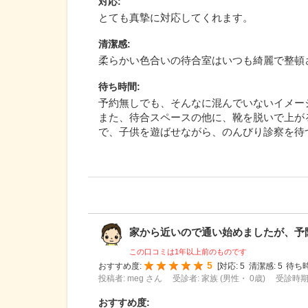
対応
:
とても真摯に対応してくれます。
清潔感
:
柔らかい色合いの待合室はいつも綺麗で整頓
待ち時間
:
予約無しでも、そんなに混んでいないイメー
また、待合スペースの他に、靴を脱いで上が
で、子供を遊ばせながら、のんびり診察を待
家から近いので通い始めましたが、予防接
この口コミは1年以上前のものです
5
おすすめ度:
[
対応:
5
清潔感:
5
待ち時
投稿者: meg さん
受診者: 家族 (男性・ 0歳)
受診時期:
おすすめ度
: