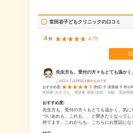
世田谷子どもクリニック
の口コミ
4
4.75
件
口
先生方も、受付の方々もとても温かく、気
この口コミは1年以上前のものです
5
おすすめ度:
[
対応:
5
清潔感:
5
待ち時
投稿者: みき さん
受診者: 家族 (女性・ 0歳)
受診時期:
おすすめ度
:
先生方も、受付の方々もとても温かく、気に
ついあれも、これも、、と聞きたくなってし
持てます。これからも、こちらにお世話にな