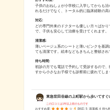
子供のおねしょが小学校に入学してからも治
れるだけでなく、トータル的に臨床経験の高
対応
:
どの専門外来のドクターも優しい方々ばかり
で、子供も安心して治療を受けてくれます。
清潔感
:
薄いベージュ系のシートと薄いピンクを基調
ても清潔です。絵本などもきちんと整頓され
待ち時間
:
初診の方でも電話で予約して受診するので、
すから小さなお子様でも診察前に疲れてしま
東急世田谷線の上町駅から歩いてすぐの場
この口コミは1年以上前のものです
4
おすすめ度:
[
対応:
5
清潔感:
4
待ち時