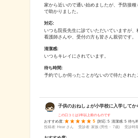
家から近いので通い始めましたが、予防接種
で助かりました。
対応
:
いつも院長先生に診ていただいていますが、
看護師さんや、受付の方も皆さん親切です。
清潔感
:
いつもキレイにされています。
待ち時間
:
予約でしか伺ったことがないので待たされた
子供のおねしょが小学校に入学してからも
この口コミは1年以上前のものです
5
おすすめ度:
[
対応:
5
清潔感:
5
待ち時
投稿者: Hear さん
受診者: 家族 (男性・ 7歳)
受診時期:
おすすめ度
: