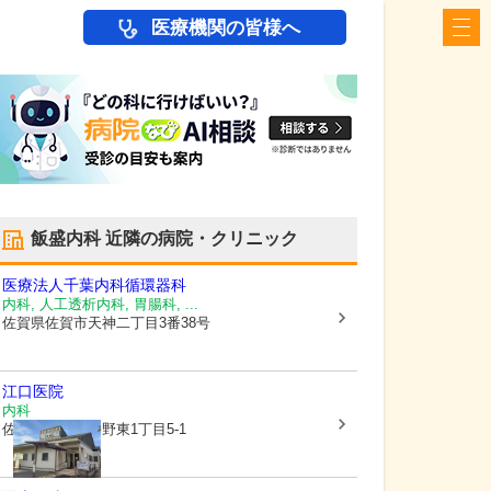
医療機関の皆様へ
飯盛内科
近隣の病院・クリニック
医療法人千葉内科循環器科
内科, 人工透析内科, 胃腸科, ...
佐賀県佐賀市
天神二丁目3番38号
江口医院
内科
佐賀県佐賀市
神野東1丁目5-1