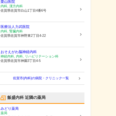
栗山医院
内科, 漢方内科
佐賀県佐賀市
白山1丁目4番6号
医療法人
力武医院
内科, 腎臓内科
佐賀県佐賀市
神野東2丁目4-22
おそえがわ脳神経内科
神経内科, 内科, リハビリテーション科
佐賀県佐賀市
神園3丁目4-5
佐賀市(内科)の病院・クリニック一覧
飯盛内科
近隣の薬局
みどり薬局
薬局