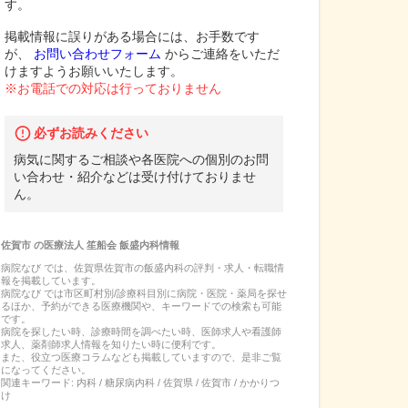
す。
掲載情報に誤りがある場合には、お手数です
が、
お問い合わせフォーム
からご連絡をいただ
けますようお願いいたします。
※お電話での対応は行っておりません
必ずお読みください
病気に関するご相談や各医院への個別のお問
い合わせ・紹介などは受け付けておりませ
ん。
佐賀市
の
医療法人 笙船会 飯盛内科
情報
病院なび では、
佐賀県
佐賀市
の
飯盛内科
の
評判・求人・転職
情
報を掲載しています。
病院なび では市区町村別/診療科目別に病院・医院・薬局を探せ
るほか、予約ができる医療機関や、キーワードでの検索も可能
です。
病院を探したい時、診療時間を調べたい時、医師求人や看護師
求人、薬剤師求人情報を知りたい時に便利です。
また、役立つ医療コラムなども掲載していますので、是非ご覧
になってください。
関連キーワード:
内科 / 糖尿病内科 / 佐賀県 / 佐賀市 / かかりつ
け