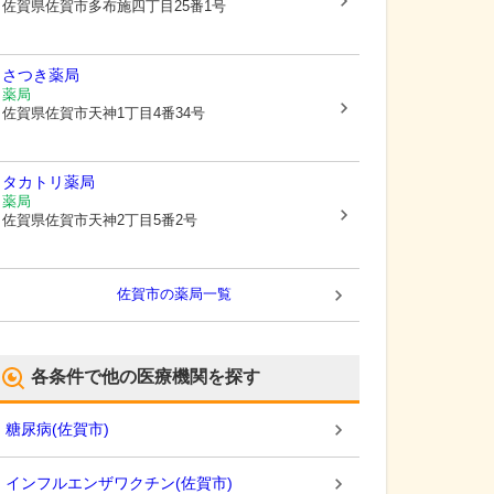
佐賀県佐賀市
多布施四丁目25番1号
さつき薬局
薬局
佐賀県佐賀市
天神1丁目4番34号
タカトリ薬局
薬局
佐賀県佐賀市
天神2丁目5番2号
佐賀市
の薬局一覧
各条件で他の医療機関を探す
糖尿病
(
佐賀市
)
インフルエンザワクチン
(
佐賀市
)