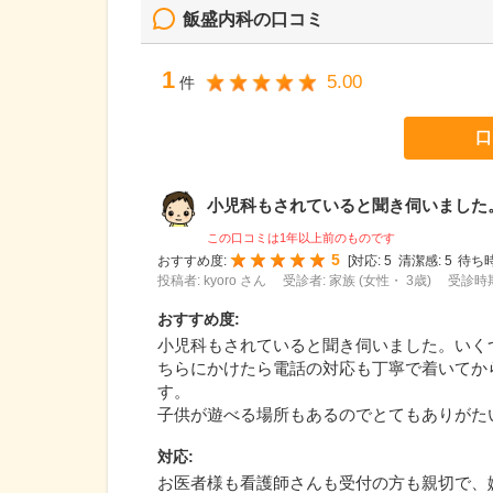
飯盛内科
の口コミ
1
5.00
件
口
小児科もされていると聞き伺いました。い
この口コミは1年以上前のものです
5
おすすめ度:
[
対応:
5
清潔感:
5
待ち時
投稿者: kyoro さん
受診者: 家族 (女性・ 3歳)
受診時期
おすすめ度
:
小児科もされていると聞き伺いました。いく
ちらにかけたら電話の対応も丁寧で着いてか
す。
子供が遊べる場所もあるのでとてもありがた
対応
:
お医者様も看護師さんも受付の方も親切で、