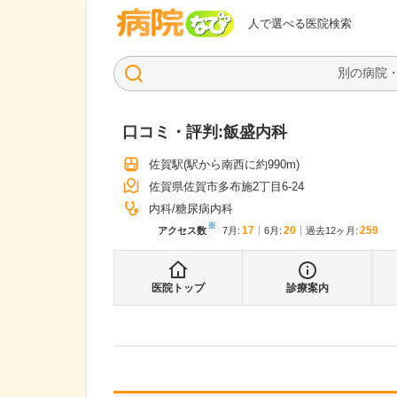
病院なび
人で選べる医院検索
口コミ・評判:
飯盛内科
佐賀駅
(駅から
南西に約990m
)
佐賀県佐賀市多布施2丁目6-24
内科
糖尿病内科
※
17
20
259
アクセス数
7月
:
6月
:
過去12ヶ月:
医院トップ
診療案内