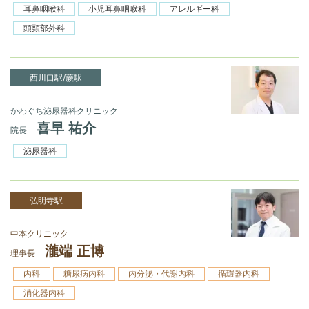
耳鼻咽喉科
小児耳鼻咽喉科
アレルギー科
頭頸部外科
西川口駅/蕨駅
かわぐち泌尿器科クリニック
喜早 祐介
院長
泌尿器科
弘明寺駅
中本クリニック
瀧端 正博
理事長
内科
糖尿病内科
内分泌・代謝内科
循環器内科
消化器内科