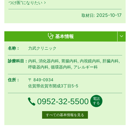
つけ医”になりたい
2025-10-17
取材日:
基本情報
名称：
力武クリニック
診療科目：
内科, 消化器内科, 胃腸内科, 内視鏡内科, 肝臓内科,
呼吸器内科, 循環器内科, アレルギー科
住所：
〒 849-0934
佐賀県佐賀市開成3丁目5-5
電話
電話番号
0952-32-5500
する
すべての基本情報を見る