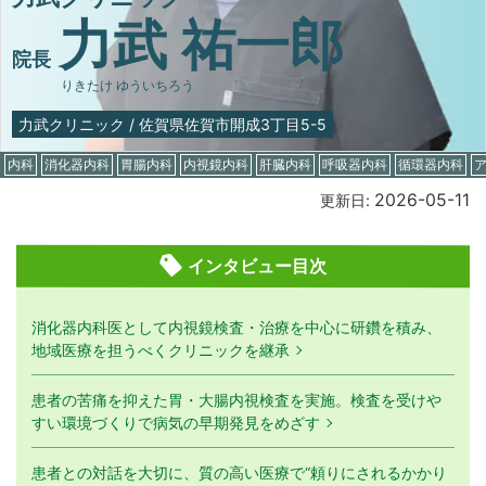
力武 祐一郎
院長
りきたけ ゆういちろう
力武クリニック
/
佐賀県佐賀市開成3丁目5-5
内科
消化器内科
胃腸内科
内視鏡内科
肝臓内科
呼吸器内科
循環器内科
2026-05-11
更新日:
インタビュー目次
消化器内科医として内視鏡検査・治療を中心に研鑽を積み、
地域医療を担うべくクリニックを継承
患者の苦痛を抑えた胃・大腸内視検査を実施。検査を受けや
すい環境づくりで病気の早期発見をめざす
患者との対話を大切に、質の高い医療で“頼りにされるかかり