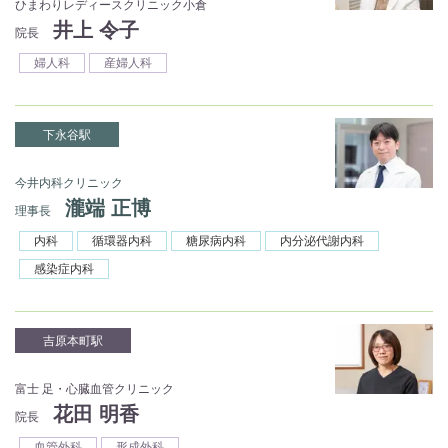
ひまわりレディースクリニック小倉
井上 令子
院長
婦人科
産婦人科
下永谷駅
今井内科クリニック
瀧端 正博
理事長
内科
循環器内科
糖尿病内科
内分泌代謝内科
感染症内科
吉原本町駅
富士 足・心臓血管クリニック
花田 明香
院長
血管外科
形成外科