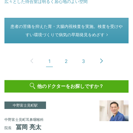
広々とした待合室は明るく居心地のよい空間
つぎのページ
患者の苦痛を抑えた胃・大腸内視検査を実施。検査を受けや
すい環境づくりで病気の早期発見をめざす
1
2
3
他のドクターをお探しですか？
中野富士見町駅
中野富士見町耳鼻咽喉科
冨岡 亮太
院長