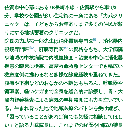
月曜日
火曜日
水曜日
木曜日
金曜日
土曜日
日曜日
祝日
外来受付時間
月
火
水
木
金
土
日
祝
佐賀市中心部にあるJR長崎本線・佐賀駅から車で8
8:30〜12:30
●
●
●
●
●
●
分、学校や公園が多い住宅街の一角にある「力武クリ
14:00〜16:00
●
ニック」は、子どもからお年寄りまで多くの住民が頼
14:00〜18:30
●
●
●
●
●
りにする地域密着のクリニックだ。
※1
院長の力武祐一郎先生は消化器病専門医
、消化器内
休診日: 日、祝
※2
※3
視鏡専門医
、肝臓専門医
の資格をもち、大学病院
※診療時間や臨時休診・診療内容等について、事前に必ず医療
や地域の中核病院で内視鏡検査・治療を中心に消化器
機関ホームページ、またはお電話にてご確認ください。
疾患の臨床に従事、高度救命救急センターでも幅広い
>>病院なびで医療機関の詳細を見る
救急症例に携わるなど多様な診療経験を重ねてきた。
腹痛や下痢などのおなかの不調はもちろん、呼吸器や
公式HPはこちら
循環器、軽いケガまで全身を総合的に診療し、胃・大
腸内視鏡検査による病気の早期発見にも力を注いでい
る。生まれ育った地で地域医療のバトンを受け継ぎ、
「困っていることがあれば何でも気軽に相談してほし
い」と語る力武院長に、これまでの経歴や同院の特長