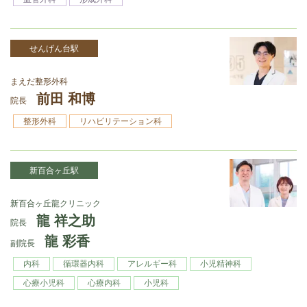
せんげん台駅
まえだ整形外科
前田 和博
院長
整形外科
リハビリテーション科
新百合ヶ丘駅
新百合ヶ丘龍クリニック
龍 祥之助
院長
龍 彩香
副院長
内科
循環器内科
アレルギー科
小児精神科
心療小児科
心療内科
小児科