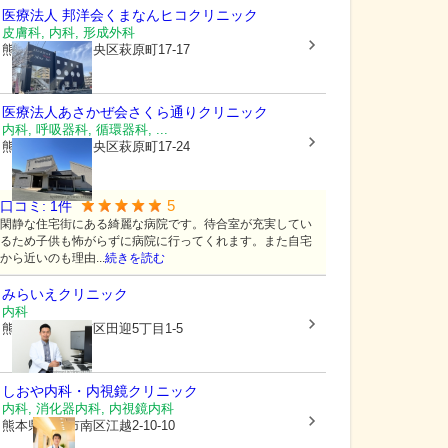
医療法人 邦洋会
くまなんヒコクリニック
皮膚科, 内科, 形成外科
熊本県熊本市中央区
萩原町17-17
医療法人あさかぜ会
さくら通りクリニック
内科, 呼吸器科, 循環器科, ...
熊本県熊本市中央区
萩原町17-24
5
口コミ:
1
件
閑静な住宅街にある綺麗な病院です。待合室が充実してい
るため子供も怖がらずに病院に行ってくれます。また自宅
から近いのも理由...
続きを読む
みらいえクリニック
内科
熊本県熊本市南区
田迎5丁目1-5
しおや内科・内視鏡クリニック
内科, 消化器内科, 内視鏡内科
熊本県熊本市南区
江越2-10-10