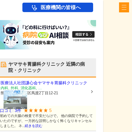
医療機関の皆様へ
ヤマサキ胃腸科クリニック
近隣の病
院・クリニック
医療法人社団謙心会
ヤマサキ胃腸科クリニック
内科, 外科, 消化器科, ...
熊本県熊本市南区
馬渡2丁目12-21
5
口コミ:
3
件
初めての大腸の検査で不安だらけで。 他の病院で予約して
いたのですが、一方的な説明しかなく怖くなりキャンセル
しました。 ネ...
続きを読む