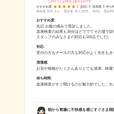
この口コミは1年以上前のものです
5
おすすめ度:
[
対応:
5
清潔感:
5
待ち時
投稿者: 田代 さん
受診者: 本人 (女性・ 40代)
受診時期
おすすめ度
:
先日 お腹の痛みで受診しました。
血液検査の結果も30分ほどででてその場で
スタッフのみなさまの対応も100点でした!
対応
:
受付の方もナースの方も対応がよく先生もき
清潔感
:
お花や植物がたくさんありとても清潔、綺麗
待ち時間
:
血液検査がすぐ聞けるのが魅力的でした。大
朝から胃腸に不快感を感じすぐさま病院に