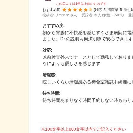
この口コミは1年以上前のものです
5
おすすめ度:
[
対応:
5
清潔感:
5
待ち時
投稿者: リコママ さん
受診者: 本人 (女性・ 50代)
受
おすすめ度
:
朝から胃腸に不快感を感じすぐさま病院に電
ました。Dr.の説明も簡潔明瞭で安心できます
対応
:
以前検査外来でナースとして勤務しておりま
なによりも優しさを感じます
清潔感
:
眩しいくらい清潔感ある待合室雑誌も綺麗に
待ち時間
:
待ち時間あまりなく時間予約しない時もわり
※100文字以上800文字以内でご記入ください