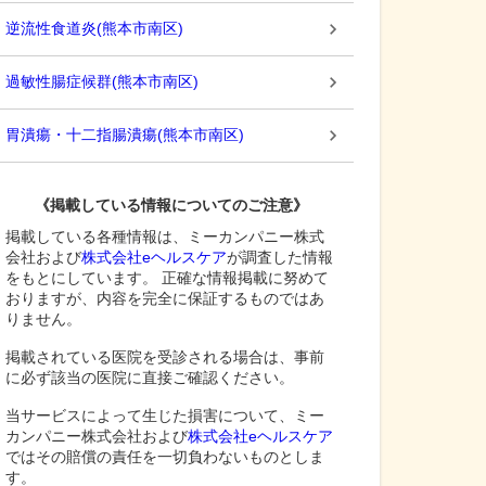
逆流性食道炎
(
熊本市南区
)
過敏性腸症候群
(
熊本市南区
)
胃潰瘍・十二指腸潰瘍
(
熊本市南区
)
《掲載している情報についてのご注意》
掲載している各種情報は、ミーカンパニー株式
会社および
株式会社eヘルスケア
が調査した情報
をもとにしています。 正確な情報掲載に努めて
おりますが、内容を完全に保証するものではあ
りません。
掲載されている医院を受診される場合は、事前
に必ず該当の医院に直接ご確認ください。
当サービスによって生じた損害について、ミー
カンパニー株式会社および
株式会社eヘルスケア
ではその賠償の責任を一切負わないものとしま
す。