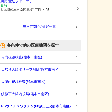
薬局 渡辺ファーマシー
薬局
熊本県熊本市南区
馬渡1丁目14-25
熊本市南区
の薬局一覧
各条件で他の医療機関を探す
胃内視鏡検査
(
熊本市南区
)
日帰り大腸ポリープ切除
(
熊本市南区
)
大腸内視鏡検査
(
熊本市南区
)
鎮静下大腸内視鏡
(
熊本市南区
)
RSウイルスワクチン(60歳以上)
(
熊本市南区
)