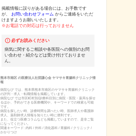
掲載情報に誤りがある場合には、お手数です
が、
お問い合わせフォーム
からご連絡をいただ
けますようお願いいたします。
※お電話での対応は行っておりません
必ずお読みください
病気に関するご相談や各医院への個別のお問
い合わせ・紹介などは受け付けておりませ
ん。
熊本市南区
の
医療法人社団謙心会 ヤマサキ胃腸科クリニック
情
報
病院なび では、
熊本県
熊本市南区
の
ヤマサキ胃腸科クリニック
の
評判・求人・転職
情報を掲載しています。
病院なび では市区町村別/診療科目別に病院・医院・薬局を探せ
るほか、予約ができる医療機関や、キーワードでの検索も可能
です。
病院を探したい時、診療時間を調べたい時、医師求人や看護師
求人、薬剤師求人情報を知りたい時に便利です。
また、役立つ医療コラムなども掲載していますので、是非ご覧
になってください。
関連キーワード:
内科 / 外科 / 消化器科 / 胃腸科 / クリニック /
かかりつけ