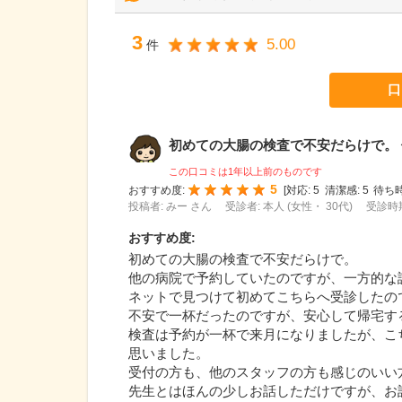
3
5.00
件
口
初めての大腸の検査で不安だらけで。 他
この口コミは1年以上前のものです
5
おすすめ度:
[
対応:
5
清潔感:
5
待ち時
投稿者: みー さん
受診者: 本人 (女性・ 30代)
受診時期
おすすめ度
:
初めての大腸の検査で不安だらけで。
他の病院で予約していたのですが、一方的な
ネットで見つけて初めてこちらへ受診したの
不安で一杯だったのですが、安心して帰宅す
検査は予約が一杯で来月になりましたが、こ
思いました。
受付の方も、他のスタッフの方も感じのいい
先生とはほんの少しお話しただけですが、お