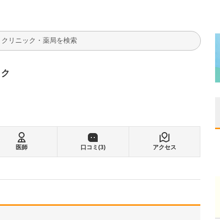
検索
ック
医師
口コミ(
3
)
アクセス