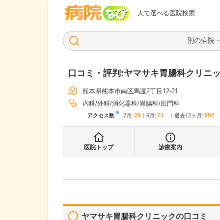
病院なび
人で選べる医院検索
口コミ・評判:
ヤマサキ胃腸科クリニ
熊本県熊本市南区馬渡2丁目12-21
内科
外科
消化器科
胃腸科
肛門科
※
29
71
897
アクセス数
7月
:
6月
:
過去12ヶ月:
医院トップ
診療案内
ヤマサキ胃腸科クリニック
の口コミ