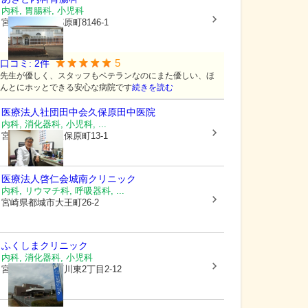
内科, 胃腸科, 小児科
宮崎県都城市
都原町8146-1
5
口コミ:
2
件
先生が優しく、スタッフもベテランなのにまた優しい、ほ
んとにホッとできる安心な病院です
続きを読む
医療法人社団田中会
久保原田中医院
内科, 消化器科, 小児科, ...
宮崎県都城市
久保原町13-1
医療法人啓仁会
城南クリニック
内科, リウマチ科, 呼吸器科, ...
宮崎県都城市
大王町26-2
ふくしまクリニック
内科, 消化器科, 小児科
宮崎県都城市
下川東2丁目2-12