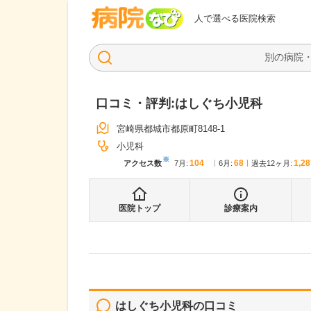
病院なび
人で選べる医院検索
口コミ・評判:
はしぐち小児科
宮崎県都城市都原町8148-1
小児科
※
104
68
1,28
アクセス数
7月
:
6月
:
過去12ヶ月:
医院トップ
診療案内
はしぐち小児科
の口コミ