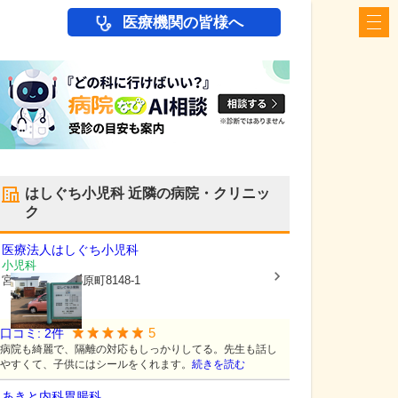
医療機関の皆様へ
はしぐち小児科
近隣の病院・クリニッ
ク
医療法人
はしぐち小児科
小児科
宮崎県都城市
都原町8148-1
5
口コミ:
2
件
病院も綺麗で、隔離の対応もしっかりしてる。先生も話し
やすくて、子供にはシールをくれます。
続きを読む
あきと内科胃腸科