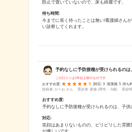
防止で置いていないので、床も綺麗です。
待ち時間
:
今までに長く待ったことは無い!看護婦さんが
い診察してくれます。
予約なしに予防接種が受けられるのは、子
この口コミは1年以上前のものです
5
おすすめ度:
[
対応:
3
清潔感:
5
待ち時
投稿者: かーお さん
受診者: 家族 (男性・ 0歳)
受診時期
おすすめ度
:
予約なしに予防接種が受けられるのは、子供
対応
:
笑顔はあまりないものの、ピリピリした雰囲
が優しいです。