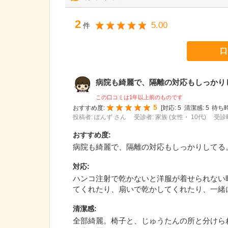
2
5.00
件
口
病院も綺麗で、隔離の対応もしっかりして
この口コミは1年以上前のものです
5
おすすめ度:
[
対応:
5
清潔感:
5
待ち時
投稿者: ぽんず さん
受診者: 家族 (女性・ 10代)
受診時
おすすめ度
:
病院も綺麗で、隔離の対応もしっかりしてる
対応
:
ハンコ注射で乾かないと洋服が着せられない
てくれたり、扇いで乾かしてくれたり、一緒
清潔感
:
全部綺麗。椅子と、じゅうたんの所と分けら