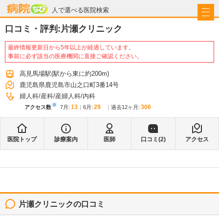
病院なび
人で選べる医院検索
口コミ・評判:
片瀬クリニック
最終情報更新日から5年以上が経過しています。
事前に必ず該当の医療機関に直接ご確認ください。
高見馬場駅
(駅から
東に約200m
)
鹿児島県鹿児島市山之口町3番14号
婦人科
産科
産婦人科
内科
※
13
29
306
アクセス数
7月
:
6月
:
過去12ヶ月:
医院トップ
診療案内
医師
口コミ(
2
)
アクセス
片瀬クリニック
の口コミ