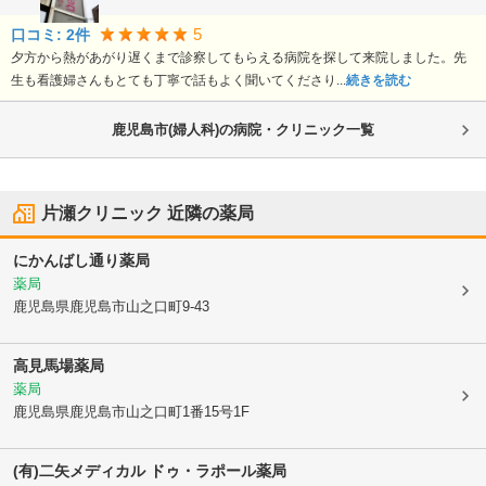
5
口コミ:
2
件
夕方から熱があがり遅くまで診察してもらえる病院を探して来院しました。先
生も看護婦さんもとても丁寧で話もよく聞いてくださり...
続きを読む
鹿児島市(婦人科)の病院・クリニック一覧
片瀬クリニック
近隣の薬局
にかんばし通り薬局
薬局
鹿児島県鹿児島市
山之口町9-43
高見馬場薬局
薬局
鹿児島県鹿児島市
山之口町1番15号1F
(有)二矢メディカル ドゥ・ラポール薬局