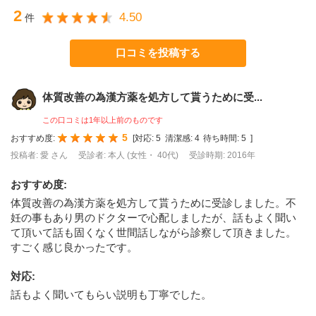
2
4.50
件
口コミを投稿する
体質改善の為漢方薬を処方して貰うために受...
この口コミは1年以上前のものです
5
おすすめ度:
[
対応:
5
清潔感:
4
待ち時間:
5
]
投稿者: 愛 さん
受診者: 本人 (女性・ 40代)
受診時期: 2016年
おすすめ度
:
体質改善の為漢方薬を処方して貰うために受診しました。不
妊の事もあり男のドクターで心配しましたが、話もよく聞い
て頂いて話も固くなく世間話しながら診察して頂きました。
すごく感じ良かったです。
対応
:
話もよく聞いてもらい説明も丁寧でした。