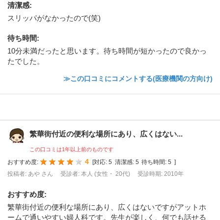
清潔感
:
スリッパがなかったので(笑)
待ち時間
:
10分未満だったと思います。待ち時間が短かったので良かっ
たでした。
≫この口コミにコメントする(医療機関の方向け)
繁華街付近の便利な場所にあり、広くはない...
この口コミは1年以上前のものです
4
おすすめ度:
[
対応:
5
清潔感:
5
待ち時間:
5
]
投稿者: あや さん
受診者: 本人 (女性・ 20代)
受診時期: 2010年
おすすめ度
:
繁華街付近の便利な場所にあり、広くはないですがアットホ
ームで通いやすい婦人科です。先生が楽しく、何でも話せる