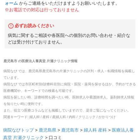
ォーム
からご連絡をいただけますようお願いいたします。
※お電話での対応は行っておりません
必ずお読みください
病気に関するご相談や各医院への個別のお問い合わせ・紹介な
どは受け付けておりません。
鹿児島市
の
医療法人養真堂 片瀬クリニック
情報
病院なび では、
鹿児島県
鹿児島市
の
片瀬クリニック
の
評判・求人・転職
情報を掲載し
ています。
病院なび では市区町村別/診療科目別に病院・医院・薬局を探せるほか、予約ができる
医療機関や、キーワードでの検索も可能です。
病院を探したい時、診療時間を調べたい時、医師求人や看護師求人、薬剤師求人情報
を知りたい時に便利です。
また、役立つ医療コラムなども掲載していますので、是非ご覧になってください。
関連キーワード:
婦人科 / 産科 / 産婦人科 / 内科 / クリニック / かかりつけ
病院なびトップ
>
鹿児島県
>
鹿児島市
>
婦人科
産科
>
医療法人養
真堂 片瀬クリニック
>
口コミ