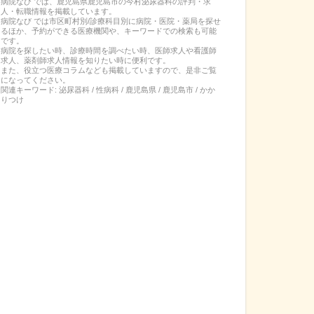
病院なび では、
鹿児島県
鹿児島市
の
今村泌尿器科
の
評判・求
人・転職
情報を掲載しています。
病院なび では市区町村別/診療科目別に病院・医院・薬局を探せ
るほか、予約ができる医療機関や、キーワードでの検索も可能
です。
病院を探したい時、診療時間を調べたい時、医師求人や看護師
求人、薬剤師求人情報を知りたい時に便利です。
また、役立つ医療コラムなども掲載していますので、是非ご覧
になってください。
関連キーワード:
泌尿器科 / 性病科 / 鹿児島県 / 鹿児島市 / かか
りつけ