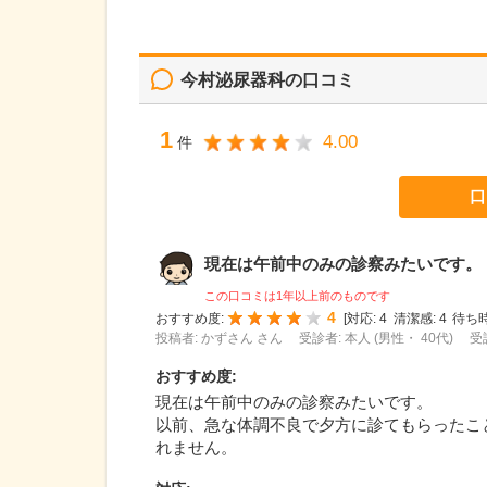
今村泌尿器科
の口コミ
1
4.00
件
口
現在は午前中のみの診察みたいです。 以
この口コミは1年以上前のものです
4
おすすめ度:
[
対応:
4
清潔感:
4
待ち時
投稿者: かずさん さん
受診者: 本人 (男性・ 40代)
受
おすすめ度
:
現在は午前中のみの診察みたいです。
以前、急な体調不良で夕方に診てもらったこ
れません。