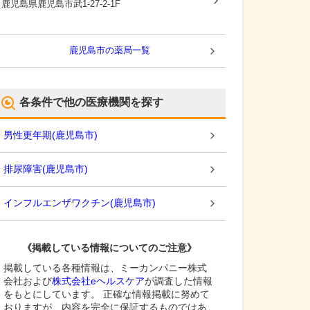
鹿児島県鹿児島市
武1-27-2-1F
鹿児島市
の薬局一覧
各条件で他の医療機関を探す
男性更年期
(
鹿児島市
)
排尿障害
(
鹿児島市
)
インフルエンザワクチン
(
鹿児島市
)
《掲載している情報についてのご注意》
掲載している各種情報は、ミーカンパニー株式
会社および
株式会社eヘルスケア
が調査した情報
をもとにしています。 正確な情報掲載に努めて
おりますが、内容を完全に保証するものではあ