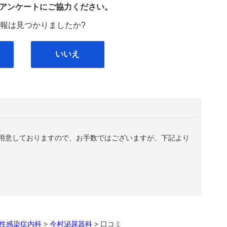
び
アンケートにご協力ください。
報は見つかりましたか?
いいえ
。
用意しておりますので、お手数ではございますが、下記より
性感染症内科
>
今村泌尿器科
>
口コミ