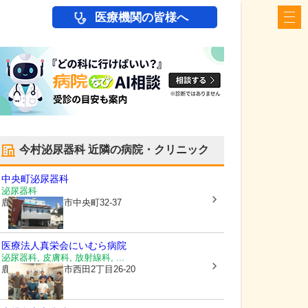
医療機関の皆様へ
今村泌尿器科
近隣の病院・クリニック
中央町泌尿器科
泌尿器科
鹿児島県鹿児島市
中央町32-37
医療法人真栄会
にいむら病院
泌尿器科, 皮膚科, 放射線科, ...
鹿児島県鹿児島市
西田2丁目26-20