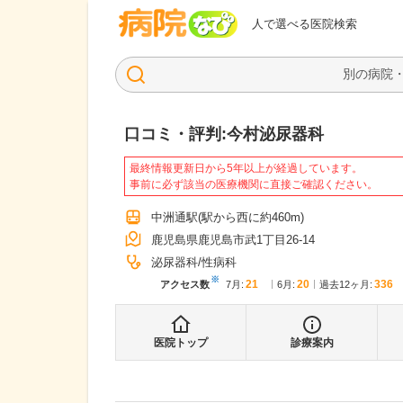
病院なび
人で選べる医院検索
口コミ・評判:
今村泌尿器科
最終情報更新日から5年以上が経過しています。
事前に必ず該当の医療機関に直接ご確認ください。
中洲通駅
(駅から
西に約460m
)
鹿児島県鹿児島市武1丁目26-14
泌尿器科
性病科
※
21
20
336
アクセス数
7月
:
6月
:
過去12ヶ月:
医院トップ
診療案内