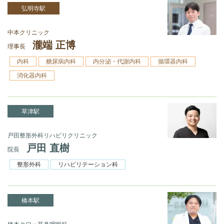
弘明寺駅
中本クリニック
瀧端 正博
理事長
内科
糖尿病内科
内分泌・代謝内科
循環器内科
消化器内科
草津駅
戸田整形外科リハビリクリニック
戸田 直樹
院長
整形外科
リハビリテーション科
橋本駅