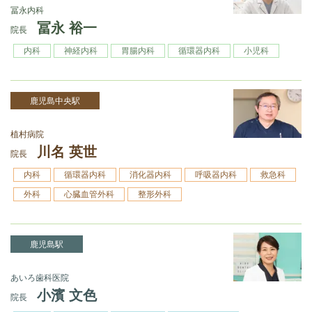
冨永内科
冨永 裕一
院長
内科
神経内科
胃腸内科
循環器内科
小児科
鹿児島中央駅
植村病院
川名 英世
院長
内科
循環器内科
消化器内科
呼吸器内科
救急科
外科
心臓血管外科
整形外科
鹿児島駅
あいろ歯科医院
小濱 文色
院長