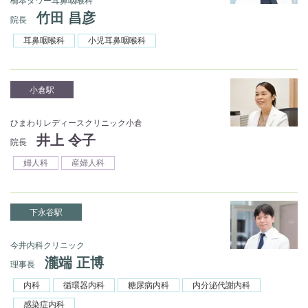
橋本タワー耳鼻咽喉科
竹田 昌彦
院長
耳鼻咽喉科
小児耳鼻咽喉科
小倉駅
ひまわりレディースクリニック小倉
井上 令子
院長
婦人科
産婦人科
下永谷駅
今井内科クリニック
瀧端 正博
理事長
内科
循環器内科
糖尿病内科
内分泌代謝内科
感染症内科