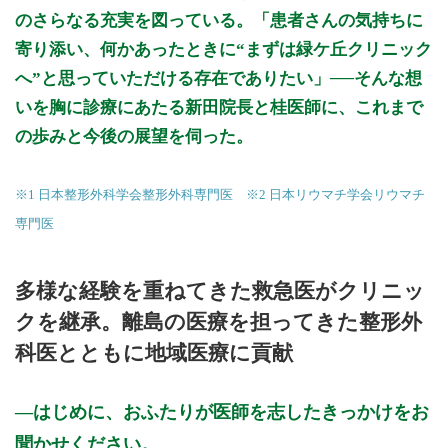
機関ホームページ、またはお電話にてご確認ください。
のさらなる充実を図っている。「患者さんの気持ちに
寄り添い、何かあったときに“まずは緑ケ丘クリニック
>>病院なびで医療機関の詳細を見る
へ”と思っていただける存在でありたい」──そんな想
いを胸に診療にあたる新田院長と桂医師に、これまで
公式HPはこちら
の歩みと今後の展望を伺った。
※1 日本整形外科学会整形外科専門医 ※2 日本リウマチ学会リウマチ
専門医
多様な経験を重ねてきた救急医がクリニッ
クを継承。離島の医療を担ってきた整形外
科医とともに地域医療に貢献
はじめに、おふたりが医師を志したきっかけをお
聞かせください。