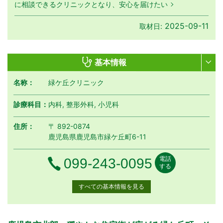
に相談できるクリニックとなり、安心を届けたい
2025-09-11
取材日:
基本情報
名称：
緑ケ丘クリニック
診療科目：
内科, 整形外科, 小児科
住所：
〒 892-0874
鹿児島県鹿児島市緑ケ丘町6-11
電話
電話番号
099-243-0095
する
すべての基本情報を見る
月曜日
火曜日
水曜日
木曜日
金曜日
土曜日
日曜日
祝日
診療時間
月
火
水
木
金
土
日
祝