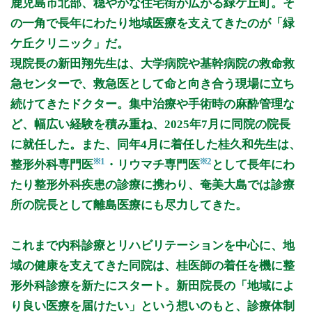
鹿児島市北部、穏やかな住宅街が広がる緑ケ丘町。そ
8:30〜12:30
●
の一角で長年にわたり地域医療を支えてきたのが「緑
8:30〜17:00
●
ケ丘クリニック」だ。
8:30〜18:00
●
●
●
●
現院長の新田翔先生は、大学病院や基幹病院の救命救
急センターで、救急医として命と向き合う現場に立ち
休診日: 日、祝
続けてきたドクター。集中治療や手術時の麻酔管理な
備考: 月、水、木、金 受付:午前の部12:00まで、午後14:00～
ど、幅広い経験を積み重ね、2025年7月に同院の院長
17:30まで
に就任した。また、同年4月に着任した桂久和先生は、
火 受付:午前の部12:00まで、午後14:00～16:30まで
※1
※2
整形外科専門医
・リウマチ専門医
として長年にわ
整形外科の診療時間は下記の通りです。
たり整形外科疾患の診療に携わり、奄美大島では診療
(水・木・金) 8:30～12:30、14:00～18:00
所の院長として離島医療にも尽力してきた。
(第2・第4の月・火) 8:30～12:30、14:00～18:00
インフルエンザワクチン点鼻(フルミスト)の接種を行っていま
これまで内科診療とリハビリテーションを中心に、地
す。
対象患者は2歳～19歳未満で、予約制(10人になり次第接種)で
域の健康を支えてきた同院は、桂医師の着任を機に整
すので受付までご相談ください。
形外科診療を新たにスタート。新田院長の「地域によ
※診療時間や臨時休診・診療内容等について、事前に必ず医療
り良い医療を届けたい」という想いのもと、診療体制