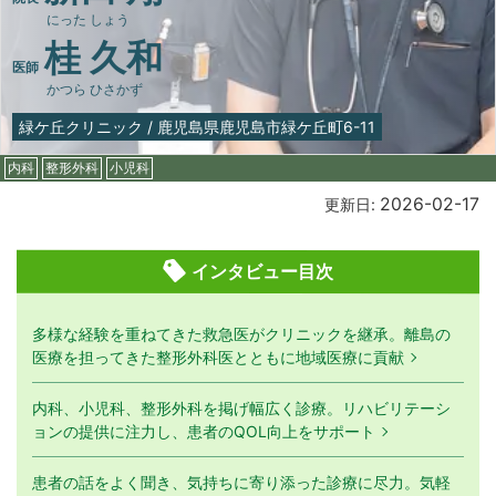
にった しょう
桂 久和
医師
かつら ひさかず
緑ケ丘クリニック
/
鹿児島県鹿児島市緑ケ丘町6-11
内科
整形外科
小児科
2026-02-17
更新日:
インタビュー目次
多様な経験を重ねてきた救急医がクリニックを継承。離島の
医療を担ってきた整形外科医とともに地域医療に貢献
内科、小児科、整形外科を掲げ幅広く診療。リハビリテーシ
ョンの提供に注力し、患者のQOL向上をサポート
患者の話をよく聞き、気持ちに寄り添った診療に尽力。気軽