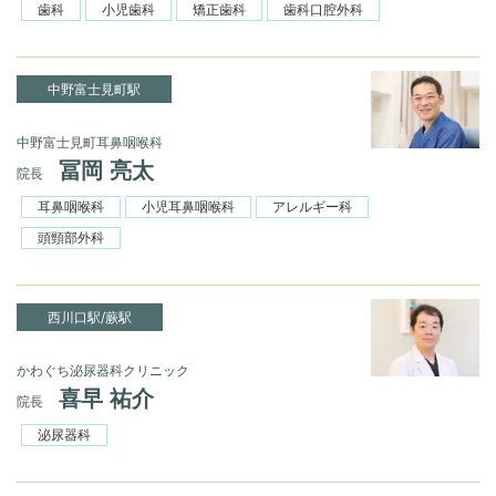
歯科
小児歯科
矯正歯科
歯科口腔外科
中野富士見町駅
中野富士見町耳鼻咽喉科
冨岡 亮太
院長
耳鼻咽喉科
小児耳鼻咽喉科
アレルギー科
頭頸部外科
西川口駅/蕨駅
かわぐち泌尿器科クリニック
喜早 祐介
院長
泌尿器科