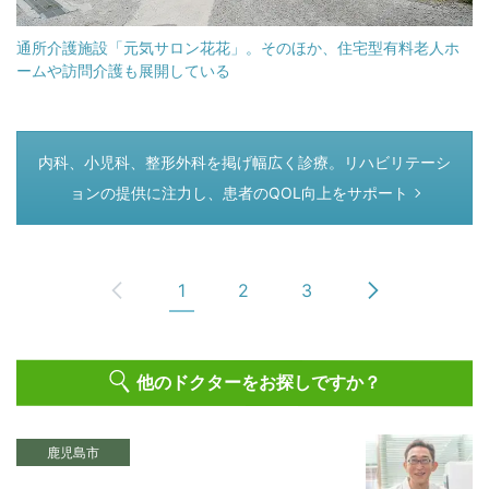
通所介護施設「元気サロン花花」。そのほか、住宅型有料老人ホ
ームや訪問介護も展開している
つぎのページ
内科、小児科、整形外科を掲げ幅広く診療。リハビリテーシ
ョンの提供に注力し、患者のQOL向上をサポート
1
2
3
他のドクターをお探しですか？
鹿児島市