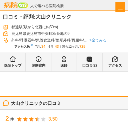
病院なび
人で選べる医院検索
口コミ・評判:
大山クリニック
都通駅
(駅から
北西に約50m
)
鹿児島県鹿児島市中央町25番地の9
全てみる
外科
呼吸器科
気管食道科
整形外科
胃腸科
...
※
34
43
725
アクセス数
7月
:
6月
:
過去12ヶ月:
医院トップ
診療案内
医師
口コミ(
2
)
アクセス
大山クリニック
の口コミ
2
3.50
件