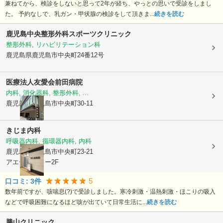
兼ねてから、検診をしないと思って2年が経ち、やっとの思いで受診をしまし
た。 予約なしで、乳ガン・甲状腺の検診をして頂きま...
続きを読む
鹿児島中央整形外科スポーツクリニック
整形外科, リハビリテーション科
鹿児島県鹿児島市
中央町24番12号
医療法人友愛会
前田病院
内科, 消化器科, 整形外科, ...
鹿児島県鹿児島市
中央町30-11
きじま内科
呼吸器内科, 循環器内科, 内科
鹿児島県鹿児島市
中央町23-21
アエールタワー2F
5
口コミ:
3
件
数年前ですが、咳喘息(?)で受診しました。寒冷刺激・温熱刺激・ほこりの吸入
などで呼吸困難になるほど咳が出ていて日常生活に...
続きを読む
勝山クリニック