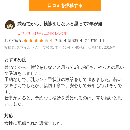
口コミを投稿する
兼ねてから、検診をしないと思って2年が経...
この口コミは1年以上前のものです
4
おすすめ度:
[
対応:
4
清潔感:
4
待ち時間:
4
]
投稿者: スマイル さん
受診者: 本人 (女性・ 40代)
受診時期: 2015年
おすすめ度
:
兼ねてから、検診をしないと思って2年が経ち、やっとの思い
で受診をしました。
予約なしで、乳ガン・甲状腺の検診をして頂きました。若い
女医さんでしたが、親切丁寧で、安心して来年も行けそうで
す。
仕事があると、予約なし検診を受けれるのは、有り難いと思
いました。
対応
:
女性に配慮された環境でした。