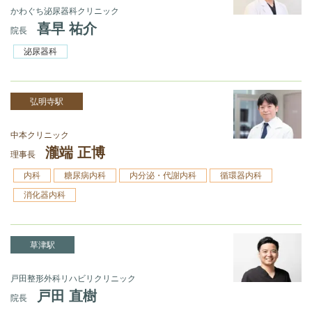
かわぐち泌尿器科クリニック
喜早 祐介
院長
泌尿器科
弘明寺駅
中本クリニック
瀧端 正博
理事長
内科
糖尿病内科
内分泌・代謝内科
循環器内科
消化器内科
草津駅
戸田整形外科リハビリクリニック
戸田 直樹
院長