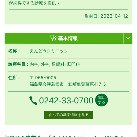
が納得できる診療を提供
2023-04-12
取材日:
基本情報
名称：
えんどうクリニック
診療科目：
内科, 外科, 胃腸科, 肛門科
住所：
〒 965-0005
福島県会津若松市一箕町亀賀藤原417-3
電話
電話番号
0242-33-0700
する
すべての基本情報を見る
月曜日
火曜日
水曜日
木曜日
金曜日
土曜日
日曜日
祝日
診療時間
月
火
水
木
金
土
日
祝