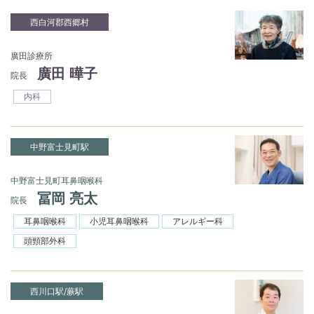
西白河郡西郷村
廣田診療所
廣田 曄子
院長
内科
中野富士見町駅
中野富士見町耳鼻咽喉科
冨岡 亮太
院長
耳鼻咽喉科
小児耳鼻咽喉科
アレルギー科
頭頸部外科
西川口駅/蕨駅