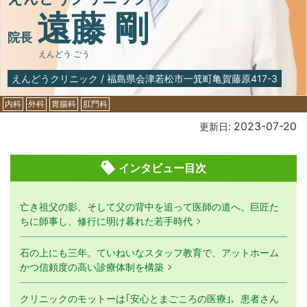
遠藤 剛
院長
えんどう ごう
えんどうクリニック
/
福島県会津若松市一箕町亀賀藤原417-3
内科
外科
胃腸科
肛門科
2023-07-20
更新日:
インタビュー目次
亡き祖父の影、そして父の背中を追って医師の道へ。巨匠た
ちに師事し、修行に明け暮れた若手時代
石の上にも三年。ていねいなスタッフ教育で、アットホーム
かつ信頼度の高い診療体制を構築
クリニックのモットーは｢安心とまごころの医療｣、患者さん