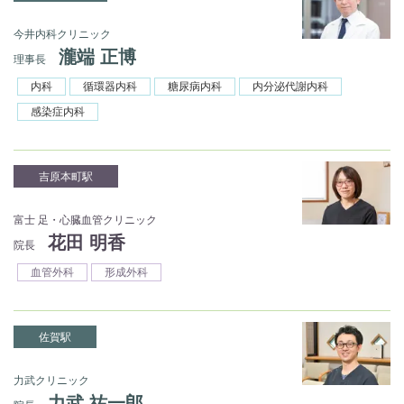
今井内科クリニック
瀧端 正博
理事長
内科
循環器内科
糖尿病内科
内分泌代謝内科
感染症内科
吉原本町駅
富士 足・心臓血管クリニック
花田 明香
院長
血管外科
形成外科
佐賀駅
力武クリニック
力武 祐一郎