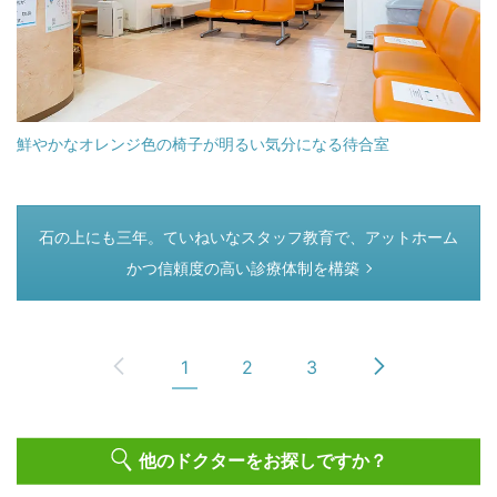
鮮やかなオレンジ色の椅子が明るい気分になる待合室
つぎのページ
石の上にも三年。ていねいなスタッフ教育で、アットホーム
かつ信頼度の高い診療体制を構築
1
2
3
他のドクターをお探しですか？