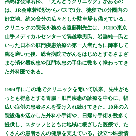
福島は会津若松、「えんどうクリニック」があるの
8:30 - 12:30
○
○
○
○
○
○
は、JR会津若松駅からバスで3分、徒歩で10分圏内の
14:00 - 18:00
○
○
○
○
好立地。約30台分の広々とした駐車場も備えている。
14:00 - 17:00
○
クリニックの院長を務める遠藤剛先生は、JCHO東京
山手メディカルセンターで隅越幸男氏、岩垂純一氏と
休診日： 水曜午後、第2・4土曜日、日曜、祝日
いった日本の肛門疾患治療の第一人者たちに師事して
※診療時間や臨時休診・診療内容等について、事前に必ず医療
腕を磨いた後、総合病院でがんをはじめとするさまざ
機関ホームページ、またはお電話にてご確認ください。
まな消化器疾患や肛門疾患の手術に数多く携わってき
>>病院なびで医療機関の詳細を見る
た外科医である。
公式HPはこちら
1994年にこの地でクリニックを開いて以来、先生がも
っとも得意とする胃腸・肛門疾患の診療を中心に、幅
初診受付
広い症例の患者さんを受け入れ続けてきた。10床の入
院設備を活かした外科小手術や、日帰り手術を数多く
提供し、スタッフとともに地域に根ざした医療で、た
くさんの患者さんの健康を支えている。役立つ医療情