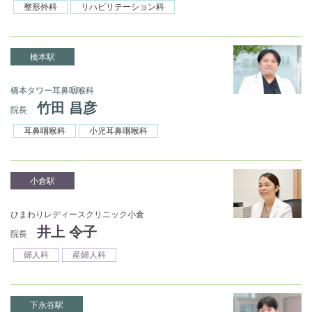
整形外科
リハビリテーション科
橋本駅
橋本タワー耳鼻咽喉科
竹田 昌彦
院長
耳鼻咽喉科
小児耳鼻咽喉科
小倉駅
ひまわりレディースクリニック小倉
井上 令子
院長
婦人科
産婦人科
下永谷駅