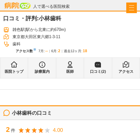
病院なび
人で選べる医院検索
口コミ・評判:
小林歯科
雑色駅
(駅から
北東に約670m
)
東京都大田区東六郷1-3-11
歯科
※
--
2
18
アクセス数
7月
:
6月
:
過去12ヶ月:
医院トップ
診療案内
医師
口コミ(
2
)
アクセス
小林歯科
の口コミ
2
4.00
件