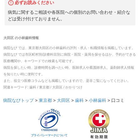
必ずお読みください
病気に関するご相談や各医院への個別のお問い合わせ・紹介な
どは受け付けておりません。
大田区
の
小林歯科
情報
病院なび では、
東京都
大田区
の
小林歯科
の
評判・求人・転職
情報を掲載しています。
病院なび では市区町村別/診療科目別に病院・医院・薬局を探せるほか、予約ができる
医療機関や、キーワードでの検索も可能です。
病院を探したい時、診療時間を調べたい時、医師求人や看護師求人、薬剤師求人情報
を知りたい時に便利です。
また、役立つ医療コラムなども掲載していますので、是非ご覧になってください。
関連キーワード:
歯科 / 東京都 / 大田区 / かかりつけ
病院なびトップ
>
東京都
>
大田区
>
歯科
>
小林歯科
>
口コミ
プライバシーマークについて