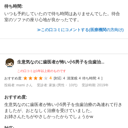
待ち時間
:
いつも予約していたので待ち時間はありませんでした。待合
室のソファの座り心地が良かったです。
≫この口コミにコメントする(医療機関の方向け)
生意気なのに歯医者が怖い小5男子を虫歯治...
この口コミは1年以上前のものです
4
おすすめ度:
[
対応:
4
清潔感:
4
待ち時間:
4
]
投稿者: mami さん
受診者: 家族 (男性・ 10代)
受診時期: 2019年
おすすめ度
:
生意気なのに歯医者が怖い小5男子を虫歯治療の為連れて行き
ましたが、おとなしく治療を受けていました。
お姉さんたちがやさしかったからでしょうかw