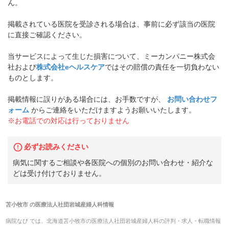
ん。
掲載されている医院を受診される場合は、事前に必ず該当の医院
に直接ご確認ください。
当サービスによって生じた損害について、ミーカンパニー株式会
社および
株式会社eヘルスケア
ではその賠償の責任を一切負わない
ものとします。
掲載情報に誤りがある場合には、お手数ですが、
お問い合わせフ
ォーム
からご連絡をいただけますようお願いいたします。
※お電話での対応は行っておりません
必ずお読みください
病気に関するご相談や各医院への個別のお問い合わせ・紹介な
どは受け付けておりません。
苫小牧市
の
医療法人社団岩城産婦人科
情報
病院なび では、
北海道
苫小牧市
の
医療法人社団岩城産婦人科
の
評判・求人・転職
情報