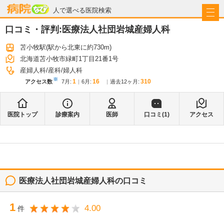
病院なび
人で選べる医院検索
口コミ・評判:
医療法人社団岩城産婦人科
苫小牧駅
(駅から
北東に約730m
)
北海道苫小牧市緑町1丁目21番1号
産婦人科
産科
婦人科
※
1
16
310
アクセス数
7月
:
6月
:
過去12ヶ月:
医院トップ
診療案内
医師
口コミ(
1
)
アクセス
医療法人社団岩城産婦人科
の口コミ
1
4.00
件