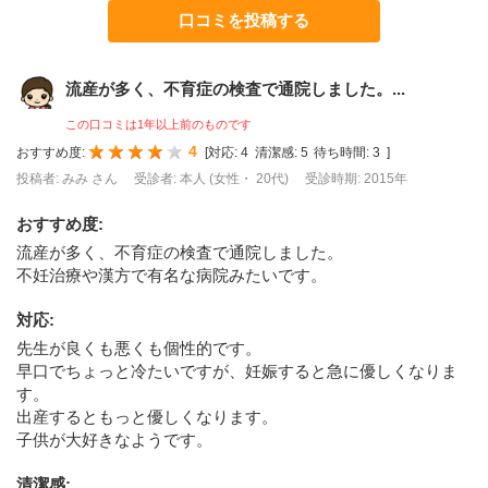
口コミを投稿する
流産が多く、不育症の検査で通院しました。...
この口コミは1年以上前のものです
4
おすすめ度:
[
対応:
4
清潔感:
5
待ち時間:
3
]
投稿者: みみ さん
受診者: 本人 (女性・ 20代)
受診時期: 2015年
おすすめ度
:
流産が多く、不育症の検査で通院しました。
不妊治療や漢方で有名な病院みたいです。
対応
:
先生が良くも悪くも個性的です。
早口でちょっと冷たいですが、妊娠すると急に優しくなりま
す。
出産するともっと優しくなります。
子供が大好きなようです。
清潔感
: