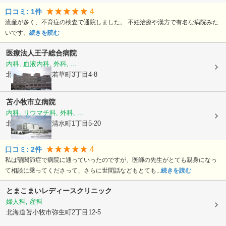
4
口コミ:
1
件
流産が多く、不育症の検査で通院しました。 不妊治療や漢方で有名な病院みた
いです。
続きを読む
医療法人
王子総合病院
内科, 血液内科, 外科, ...
北海道苫小牧市
若草町3丁目4-8
苫小牧市立病院
内科, リウマチ科, 外科, ...
北海道苫小牧市
清水町1丁目5-20
4
口コミ:
2
件
私は顎関節症で病院に通っていったのですが、医師の先生がとても親身になっ
て相談に乗ってくださって、さらに世間話などもとても...
続きを読む
とまこまいレディースクリニック
婦人科, 産科
北海道苫小牧市
弥生町2丁目12-5