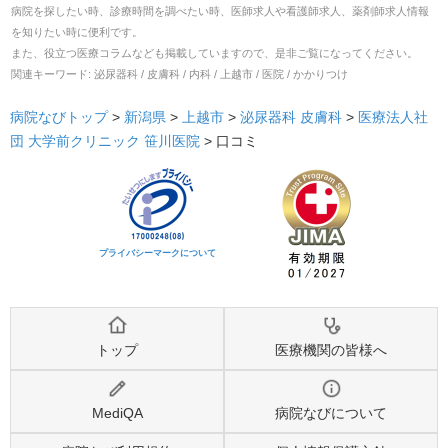
病院を探したい時、診療時間を調べたい時、医師求人や看護師求人、薬剤師求人情報
を知りたい時に便利です。
また、役立つ医療コラムなども掲載していますので、是非ご覧になってください。
関連キーワード:
泌尿器科 / 皮膚科 / 内科 / 上越市 / 医院 / かかりつけ
病院なびトップ
>
新潟県
>
上越市
>
泌尿器科
皮膚科
>
医療法人社
団 大学前クリニック 笹川医院
>
口コミ
プライバシーマークについて
トップ
医療機関の皆様へ
MediQA
病院なびについて