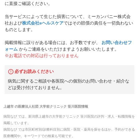
に直接ご確認ください。
当サービスによって生じた損害について、ミーカンパニー株式会
社および
株式会社eヘルスケア
ではその賠償の責任を一切負わない
ものとします。
掲載情報に誤りがある場合には、お手数ですが、
お問い合わせフ
ォーム
からご連絡をいただけますようお願いいたします。
※お電話での対応は行っておりません
必ずお読みください
病気に関するご相談や各医院への個別のお問い合わせ・紹介な
どは受け付けておりません。
上越市
の
医療法人社団 大学前クリニック 笹川医院
情報
病院なび では、
新潟県
上越市
の
大学前クリニック 笹川医院
の
評判・求人・転職
情報を
掲載しています。
病院なび では市区町村別/診療科目別に病院・医院・薬局を探せるほか、予約ができる
医療機関や、キーワードでの検索も可能です。