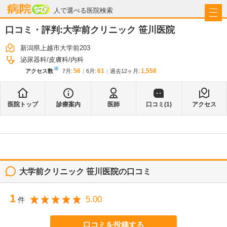
病院なび
人で選べる医院検索
口コミ・評判:
大学前クリニック 笹川医院
新潟県上越市大学前203
泌尿器科
皮膚科
内科
※
56
61
1,558
アクセス数
7月
:
6月
:
過去12ヶ月:
医院トップ
診療案内
医師
口コミ(
1
)
アクセス
大学前クリニック 笹川医院
の口コミ
1
5.00
件
口コミを投稿する