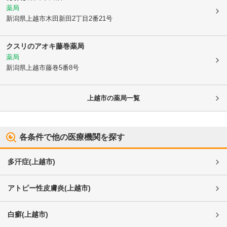
薬局
新潟県上越市
木田新田2丁目2番21号
クスリのアオキ藤巻薬局
薬局
新潟県上越市
藤巻5番8号
上越市
の薬局一覧
各条件で他の医療機関を探す
多汗症
(
上越市
)
アトピー性皮膚炎
(
上越市
)
白癬
(
上越市
)