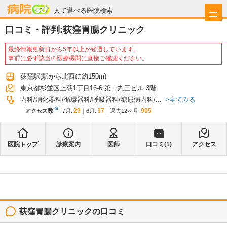
病院なび
人で選べる医院検索
口コミ・評判:
荻窪胃腸クリニック
最終情報更新日から5年以上が経過しています。
事前に必ず該当の医療機関に直接ご確認ください。
荻窪駅
(駅から
北西に約150m
)
東京都杉並区上荻1丁目16-6 第二丸三ビル 3階
全てみる
内科
消化器科
循環器科
呼吸器科
糖尿病内科
...
※
29
37
905
アクセス数
7月
:
6月
:
過去12ヶ月:
医院トップ
診療案内
医師
口コミ(
1
)
アクセス
荻窪胃腸クリニック
の口コミ