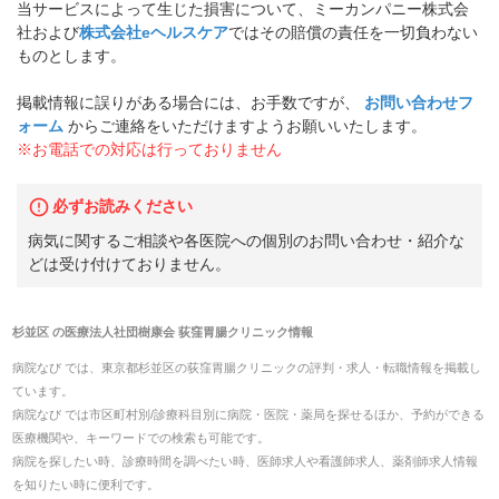
当サービスによって生じた損害について、ミーカンパニー株式会
社および
株式会社eヘルスケア
ではその賠償の責任を一切負わない
ものとします。
掲載情報に誤りがある場合には、お手数ですが、
お問い合わせフ
ォーム
からご連絡をいただけますようお願いいたします。
※お電話での対応は行っておりません
必ずお読みください
病気に関するご相談や各医院への個別のお問い合わせ・紹介な
どは受け付けておりません。
杉並区
の
医療法人社団樹康会 荻窪胃腸クリニック
情報
病院なび では、
東京都
杉並区
の
荻窪胃腸クリニック
の
評判・求人・転職
情報を掲載し
ています。
病院なび では市区町村別/診療科目別に病院・医院・薬局を探せるほか、予約ができる
医療機関や、キーワードでの検索も可能です。
病院を探したい時、診療時間を調べたい時、医師求人や看護師求人、薬剤師求人情報
を知りたい時に便利です。