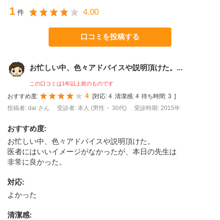
1
4.00
件
口コミを投稿する
お忙しい中、色々アドバイスや説明頂けた。...
この口コミは1年以上前のものです
4
おすすめ度:
[
対応:
4
清潔感:
4
待ち時間:
3
]
投稿者: dai さん
受診者: 本人 (男性・ 30代)
受診時期: 2015年
おすすめ度
:
お忙しい中、色々アドバイスや説明頂けた。
医者にはいいイメージがなかったが、本日の先生は
非常に良かった。
対応
:
よかった
清潔感
: