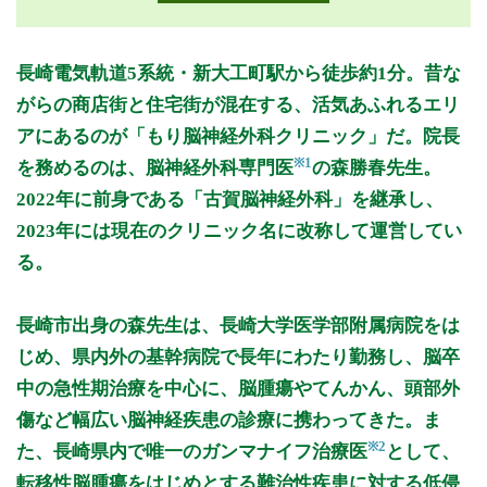
月曜日
火曜日
水曜日
木曜日
金曜日
土曜日
日曜日
祝日
診療時間
月
火
水
木
金
土
日
祝
長崎電気軌道5系統・新大工町駅から徒歩約1分。昔な
9:00〜12:30
●
●
●
●
●
●
がらの商店街と住宅街が混在する、活気あふれるエリ
14:00〜17:30
●
●
●
●
アにあるのが「もり脳神経外科クリニック」だ。院長
※1
を務めるのは、脳神経外科専門医
の森勝春先生。
休診日:日、祝、木・土午後
2022年に前身である「古賀脳神経外科」を継承し、
※診療時間や臨時休診・診療内容等について、事前に必ず医療
2023年には現在のクリニック名に改称して運営してい
機関ホームページ、またはお電話にてご確認ください。
る。
>>病院なびで医療機関の詳細を見る
長崎市出身の森先生は、長崎大学医学部附属病院をは
公式HPはこちら
じめ、県内外の基幹病院で長年にわたり勤務し、脳卒
中の急性期治療を中心に、脳腫瘍やてんかん、頭部外
傷など幅広い脳神経疾患の診療に携わってきた。ま
※2
た、長崎県内で唯一のガンマナイフ治療医
として、
転移性脳腫瘍をはじめとする難治性疾患に対する低侵