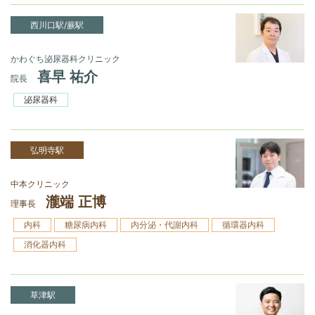
西川口駅/蕨駅
かわぐち泌尿器科クリニック
喜早 祐介
院長
泌尿器科
弘明寺駅
中本クリニック
瀧端 正博
理事長
内科
糖尿病内科
内分泌・代謝内科
循環器内科
消化器内科
草津駅