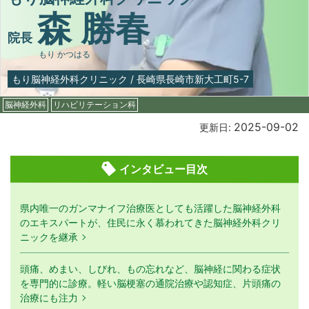
森 勝春
院長
もり かつはる
もり脳神経外科クリニック
/
長崎県長崎市新大工町5-7
脳神経外科
リハビリテーション科
2025-09-02
更新日:
インタビュー目次
県内唯一のガンマナイフ治療医としても活躍した脳神経外科
のエキスパートが、住民に永く慕われてきた脳神経外科クリ
ニックを継承
頭痛、めまい、しびれ、もの忘れなど、脳神経に関わる症状
を専門的に診療。軽い脳梗塞の通院治療や認知症、片頭痛の
治療にも注力