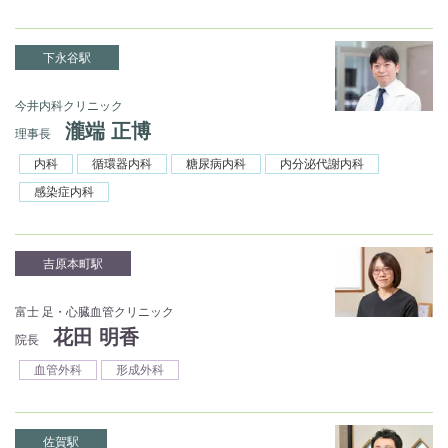
下永谷駅
今井内科クリニック
瀧端 正博
理事長
内科
循環器内科
糖尿病内科
内分泌代謝内科
感染症内科
吉原本町駅
富士 足・心臓血管クリニック
花田 明香
院長
血管外科
形成外科
佐賀駅