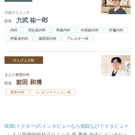
力武クリニック
力武 祐一郎
院長
内科
消化器内科
胃腸内科
内視鏡内科
肝臓内科
呼吸器内科
循環器内科
アレルギー科
せんげん台駅
まえだ整形外科
前田 和博
院長
整形外科
リハビリテーション科
医師(ドクター)のインタビューなら病院なびドクタビュー
もり脳神経外科クリニック 森 勝春 先生にインタビュ