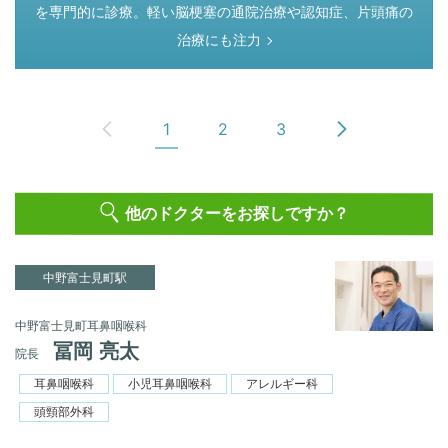
を専門的に診療。軽い脳梗塞の通院治療や認知症、片頭痛の
治療にも注力
1
2
3
他のドクターをお探しですか？
中野富士見町駅
中野富士見町耳鼻咽喉科
冨岡 亮太
院長
耳鼻咽喉科
小児耳鼻咽喉科
アレルギー科
頭頸部外科