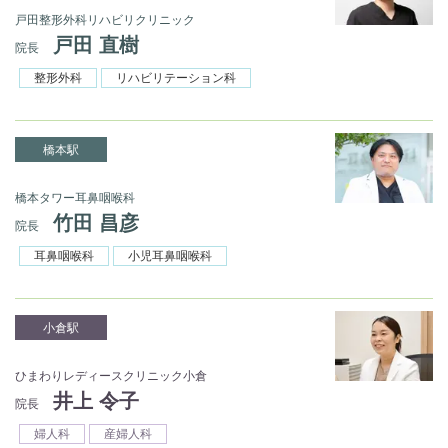
戸田整形外科リハビリクリニック
戸田 直樹
院長
整形外科
リハビリテーション科
橋本駅
橋本タワー耳鼻咽喉科
竹田 昌彦
院長
耳鼻咽喉科
小児耳鼻咽喉科
小倉駅
ひまわりレディースクリニック小倉
井上 令子
院長
婦人科
産婦人科