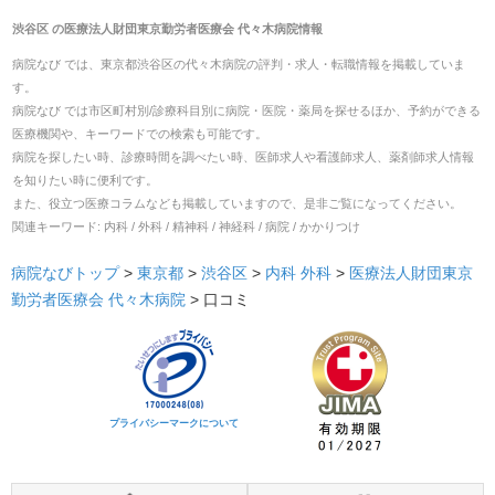
渋谷区
の
医療法人財団東京勤労者医療会 代々木病院
情報
病院なび では、
東京都
渋谷区
の
代々木病院
の
評判・求人・転職
情報を掲載していま
す。
病院なび では市区町村別/診療科目別に病院・医院・薬局を探せるほか、予約ができる
医療機関や、キーワードでの検索も可能です。
病院を探したい時、診療時間を調べたい時、医師求人や看護師求人、薬剤師求人情報
を知りたい時に便利です。
また、役立つ医療コラムなども掲載していますので、是非ご覧になってください。
関連キーワード:
内科 / 外科 / 精神科 / 神経科 / 病院 / かかりつけ
病院なびトップ
>
東京都
>
渋谷区
>
内科
外科
>
医療法人財団東京
勤労者医療会 代々木病院
>
口コミ
プライバシーマークについて