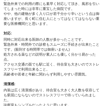
緊急外来での利用の際にも素早く対応して頂き、風邪を引い
てしまった時には非常に重宝した病院です。
やや、他の建物が多く入り口が若干分かり辛いという点は御
座いますが、長く町に住む人にとってはなくてはならない重
要な医療機関だと思います。
対応
:
同時に対応出来る医師の人数が多かったことです。
緊急外来・時間外での診察もスムーズに手続きが出来たこと
です。(殺到する時間帯では御座いません)
処方される薬などの説明が素人にも優しく分かり易かった
点。
アクセス交通の面でも駅に近く、待合室も大きいのでストレ
スフリーで利用出来ること。
高齢者や若者と年齢に関わらず利用しやすい雰囲気。
清潔感
:
内装は広く清潔感があり、待合室も大きく大人数を収容して
も窮屈にならないのでストレスフリーで待っていられまし
た。
診察室もシンプルだったように思います。