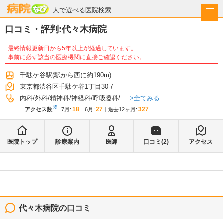
病院なび
人で選べる医院検索
口コミ・評判:
代々木病院
最終情報更新日から5年以上が経過しています。
事前に必ず該当の医療機関に直接ご確認ください。
千駄ケ谷駅
(駅から
西に約190m
)
東京都渋谷区千駄ケ谷1丁目30-7
全てみる
内科
外科
精神科
神経科
呼吸器科
...
※
18
27
327
アクセス数
7月
:
6月
:
過去12ヶ月:
医院トップ
診療案内
医師
口コミ(
2
)
アクセス
代々木病院
の口コミ