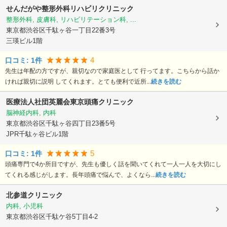
せんだがや整形外科リハビリクリニック
整形外科, 皮膚科, リハビリテーション科, ...
東京都渋谷区
千駄ヶ谷一丁目22番3号
三瑛ビル1階
4
口コミ:
1
件
先生は年配の方ですが、親切なので家庭医として 行ってます。こちらから話か
ければ親切に説明 してくれます。とても便利で近所...
続きを読む
医療法人社団英麗会東京頭痛クリニック
脳神経内科, 内科
東京都渋谷区
千駄ヶ谷四丁目23番5号
JPR千駄ヶ谷ビル1階
5
口コミ:
1
件
頭痛専門で4か所目ですが、先生も優しく話を聞いてくれて一人一人を大切にし
てくれる感じがします。長年頭痛で悩んで、よくなら...
続きを読む
北参道クリニック
内科, 小児科
東京都渋谷区
千駄ケ谷5丁目4-2