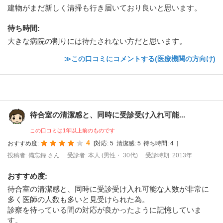
建物がまだ新しく清掃も行き届いており良いと思います。
待ち時間
:
大きな病院の割りには待たされない方だと思います。
≫この口コミにコメントする(医療機関の方向け)
待合室の清潔感と、同時に受診受け入れ可能...
この口コミは1年以上前のものです
4
おすすめ度:
[
対応:
5
清潔感:
5
待ち時間:
4
]
投稿者: 備忘録 さん
受診者: 本人 (男性・ 30代)
受診時期: 2013年
おすすめ度
:
待合室の清潔感と、同時に受診受け入れ可能な人数が非常に
多く医師の人数も多いと見受けられた為。
診察を待っている間の対応が良かったように記憶していま
す。