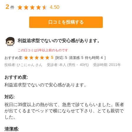
2
4.50
件
口コミを投稿する
利益追求型でないので安心感があります。
この口コミは1年以上前のものです
5
おすすめ度:
[
対応:
5
清潔感:
5
待ち時間:
4
]
投稿者: ひこにゃん さん
受診者: 本人 (男性・ 40代)
受診時期: 2011年
おすすめ度
:
利益追求型でないので安心感があります。
対応
:
祝日に39度以上の熱が出て、急患で診てもらいました。医者
が出てくるまでベッドで横にならせて下さり、とても親切で
した。
清潔感
: