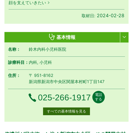
顔を支えていきたい
2024-02-28
取材日:
基本情報
名称：
鈴木内科小児科医院
診療科目：
内科, 小児科
住所：
〒 951-8162
新潟県新潟市中央区関屋本村町1丁目147
電話
電話番号
025-266-1917
する
すべての基本情報を見る
月曜日
火曜日
水曜日
木曜日
金曜日
土曜日
日曜日
祝日
診療時間
月
火
水
木
金
土
日
祝