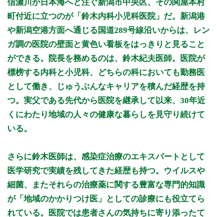
信濃川が日本海へと注ぐ新潟市中央区、その関屋本村
9:00～12:30
●
●
町付近に立つのが「鈴木内科小児科医院」だ。新潟港
9:00～13:00
●
●
●
●
や新潟空港方面へ通じる国道289号線沿いからは、レン
15:00～18:00
●
●
●
ガ調の医院の壁面と黄色い看板をはっきりと見ること
16:00～20:00
●
●
ができる。院長を務めるのは、鈴木紀夫医師。医院が
標榜する内科と小児科、どちらの科においても勤務医
休診日：日、祝、第2・4土曜
として働き、じゅうぶんなキャリアを積んだ経歴を持
※診療時間や臨時休診・診療内容等について、事前に必ず医療
つ。実父である先代から医院を継承して以来、30年近
機関ホームページ、またはお電話にてご確認ください。
くにわたり地域の人々の健康な暮らしを見守り続けて
>>病院なびで医療機関の詳細を見る
いる。
公式HPはこちら
さらに鈴木医師は、感染症治療のエキスパートとして
医学研究で実績を残してきた経歴も持つ。ウイルスや
初診受付
細菌、またそれらの治療薬に関する豊富な専門的知識
が「地域のかかりつけ医」としての診療にも役立てら
れている。医院では患者さんの気持ちに寄り添ったて