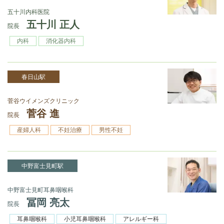
五十川内科医院
五十川 正人
院長
内科
消化器内科
春日山駅
菅谷ウイメンズクリニック
菅谷 進
院長
産婦人科
不妊治療
男性不妊
中野富士見町駅
中野富士見町耳鼻咽喉科
冨岡 亮太
院長
耳鼻咽喉科
小児耳鼻咽喉科
アレルギー科