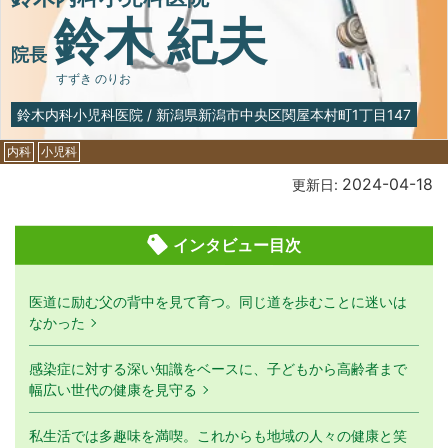
鈴木 紀夫
院長
すずき のりお
鈴木内科小児科医院
/
新潟県新潟市中央区関屋本村町1丁目147
内科
小児科
2024-04-18
更新日:
インタビュー目次
医道に励む父の背中を見て育つ。同じ道を歩むことに迷いは
なかった
感染症に対する深い知識をベースに、子どもから高齢者まで
幅広い世代の健康を見守る
私生活では多趣味を満喫。これからも地域の人々の健康と笑