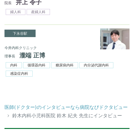
井上 令子
院長
婦人科
産婦人科
下永谷駅
今井内科クリニック
瀧端 正博
理事長
内科
循環器内科
糖尿病内科
内分泌代謝内科
感染症内科
医師(ドクター)のインタビューなら病院なびドクタビュー
鈴木内科小児科医院 鈴木 紀夫 先生にインタビュー