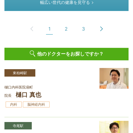
幅広い世代の健康を見守る
1
2
3
他のドクターをお探しですか？
東柏崎駅
樋󠄀口内科医院扇町
樋󠄀口 真也
院長
内科
脳神経内科
寺尾駅