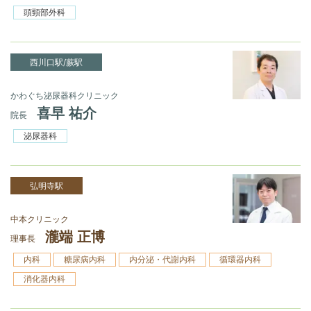
頭頸部外科
西川口駅/蕨駅
かわぐち泌尿器科クリニック
喜早 祐介
院長
泌尿器科
弘明寺駅
中本クリニック
瀧端 正博
理事長
内科
糖尿病内科
内分泌・代謝内科
循環器内科
消化器内科