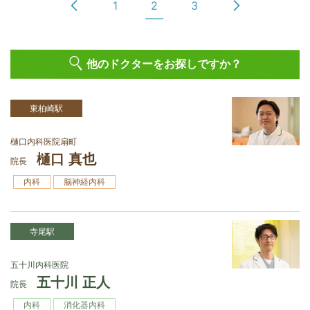
1
2
3
他のドクターをお探しですか？
東柏崎駅
樋󠄀口内科医院扇町
樋󠄀口 真也
院長
内科
脳神経内科
寺尾駅
五十川内科医院
五十川 正人
院長
内科
消化器内科