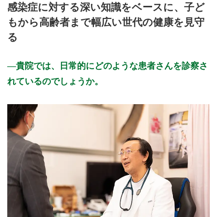
感染症に対する深い知識をベースに、子ど
9:00～12:30
●
●
もから高齢者まで幅広い世代の健康を見守
9:00～13:00
●
●
●
●
る
15:00～18:00
●
●
●
16:00～20:00
●
●
貴院では、日常的にどのような患者さんを診察さ
休診日：日、祝、第2・4土曜
れているのでしょうか。
※診療時間や臨時休診・診療内容等について、事前に必ず医療
機関ホームページ、またはお電話にてご確認ください。
>>病院なびで医療機関の詳細を見る
公式HPはこちら
初診受付