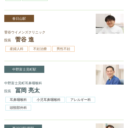
春日山駅
菅谷ウイメンズクリニック
菅谷 進
院長
産婦人科
不妊治療
男性不妊
中野富士見町駅
中野富士見町耳鼻咽喉科
冨岡 亮太
院長
耳鼻咽喉科
小児耳鼻咽喉科
アレルギー科
頭頸部外科