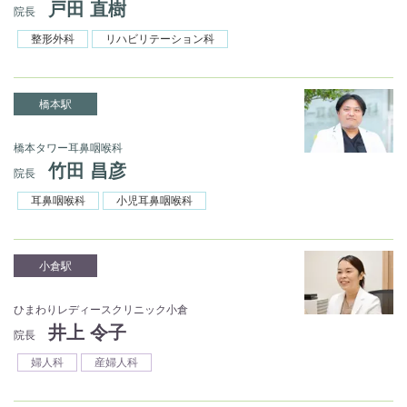
戸田 直樹
院長
整形外科
リハビリテーション科
橋本駅
橋本タワー耳鼻咽喉科
竹田 昌彦
院長
耳鼻咽喉科
小児耳鼻咽喉科
小倉駅
ひまわりレディースクリニック小倉
井上 令子
院長
婦人科
産婦人科