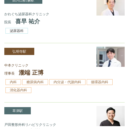
西川口駅/蕨駅
かわぐち泌尿器科クリニック
喜早 祐介
院長
泌尿器科
弘明寺駅
中本クリニック
瀧端 正博
理事長
内科
糖尿病内科
内分泌・代謝内科
循環器内科
消化器内科
草津駅
戸田整形外科リハビリクリニック