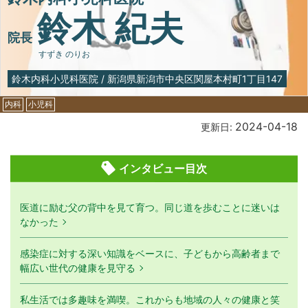
鈴木 紀夫
院長
すずき のりお
鈴木内科小児科医院
/
新潟県新潟市中央区関屋本村町1丁目147
内科
小児科
2024-04-18
更新日:
インタビュー目次
医道に励む父の背中を見て育つ。同じ道を歩むことに迷いは
なかった
感染症に対する深い知識をベースに、子どもから高齢者まで
幅広い世代の健康を見守る
私生活では多趣味を満喫。これからも地域の人々の健康と笑