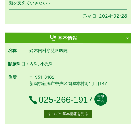
顔を支えていきたい
2024-02-28
取材日:
基本情報
名称：
鈴木内科小児科医院
診療科目：
内科, 小児科
住所：
〒 951-8162
新潟県新潟市中央区関屋本村町1丁目147
電話
電話番号
025-266-1917
する
すべての基本情報を見る
月曜日
火曜日
水曜日
木曜日
金曜日
土曜日
日曜日
祝日
診療時間
月
火
水
木
金
土
日
祝