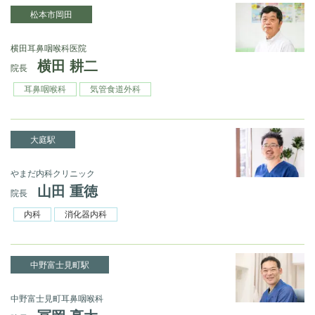
松本市岡田
横田耳鼻咽喉科医院
横田 耕二
院長
耳鼻咽喉科
気管食道外科
大庭駅
やまだ内科クリニック
山田 重徳
院長
内科
消化器内科
中野富士見町駅
中野富士見町耳鼻咽喉科