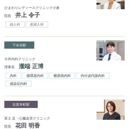
ひまわりレディースクリニック小倉
井上 令子
院長
婦人科
産婦人科
下永谷駅
今井内科クリニック
瀧端 正博
理事長
内科
循環器内科
糖尿病内科
内分泌代謝内科
感染症内科
吉原本町駅
富士 足・心臓血管クリニック
花田 明香
院長