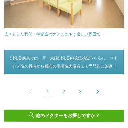
広々とした受付・待合室はナチュラルで優しい雰囲気
つぎのページ
消化器疾患では、胃・大腸消化器内視鏡検査を中心に、スト
レス性の胃痛から難病の潰瘍性大腸炎まで専門的に診療
1
2
3
他のドクターをお探しですか？