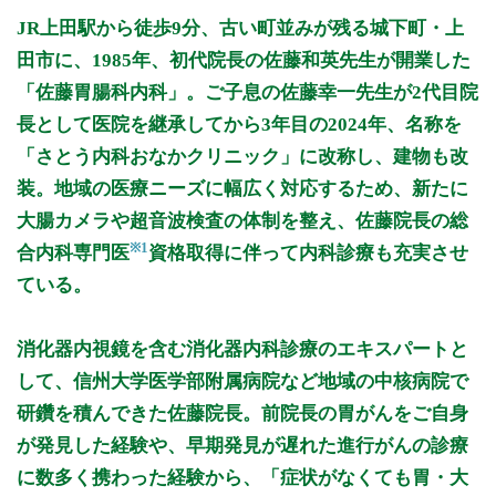
月曜日
火曜日
水曜日
木曜日
金曜日
土曜日
日曜日
祝日
診療時間
月
火
水
木
金
土
日
祝
JR上田駅から徒歩9分、古い町並みが残る城下町・上
9:00～12:00
●
●
●
●
●
田市に、1985年、初代院長の佐藤和英先生が開業した
14:30～17:30
●
●
●
●
「佐藤胃腸科内科」。ご子息の佐藤幸一先生が2代目院
長として医院を継承してから3年目の2024年、名称を
休診日：火、日、祝
備考：初診の方は診療時間終了30分前までにお越しくださ
「さとう内科おなかクリニック」に改称し、建物も改
い。
装。地域の医療ニーズに幅広く対応するため、新たに
※診療時間や臨時休診・診療内容等について、事前に必ず医療
大腸カメラや超音波検査の体制を整え、佐藤院長の総
機関ホームページ、またはお電話にてご確認ください。
※1
合内科専門医
資格取得に伴って内科診療も充実させ
ている。
>>病院なびで医療機関の詳細を見る
消化器内視鏡を含む消化器内科診療のエキスパートと
公式HPはこちら
して、信州大学医学部附属病院など地域の中核病院で
研鑽を積んできた佐藤院長。前院長の胃がんをご自身
初診受付
が発見した経験や、早期発見が遅れた進行がんの診療
に数多く携わった経験から、「症状がなくても胃・大