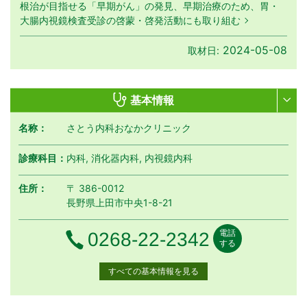
根治が目指せる「早期がん」の発見、早期治療のため、胃・
大腸内視鏡検査受診の啓蒙・啓発活動にも取り組む
2024-05-08
取材日:
基本情報
名称：
さとう内科おなかクリニック
診療科目：
内科, 消化器内科, 内視鏡内科
住所：
〒 386-0012
長野県上田市中央1-8-21
電話
電話番号
0268-22-2342
する
すべての基本情報を見る