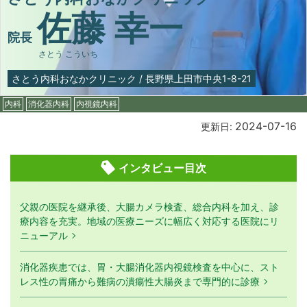
佐藤 幸一
院長
さとう こういち
さとう内科おなかクリニック
/
長野県上田市中央1-8-21
内科
消化器内科
内視鏡内科
2024-07-16
更新日:
インタビュー目次
父親の医院を継承後、大腸カメラ検査、総合内科を加え、診
療内容を充実。地域の医療ニーズに幅広く対応する医院にリ
ニューアル
消化器疾患では、胃・大腸消化器内視鏡検査を中心に、スト
レス性の胃痛から難病の潰瘍性大腸炎まで専門的に診療