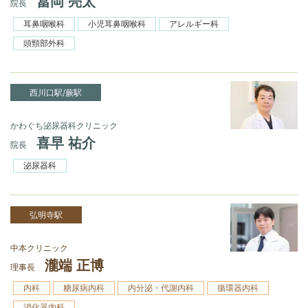
冨岡 亮太
院長
耳鼻咽喉科
小児耳鼻咽喉科
アレルギー科
頭頸部外科
西川口駅/蕨駅
かわぐち泌尿器科クリニック
喜早 祐介
院長
泌尿器科
弘明寺駅
中本クリニック
瀧端 正博
理事長
内科
糖尿病内科
内分泌・代謝内科
循環器内科
消化器内科