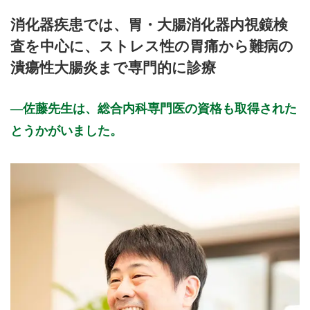
月曜日
火曜日
水曜日
木曜日
金曜日
土曜日
日曜日
祝日
診療時間
月
火
水
木
金
土
日
祝
消化器疾患では、胃・大腸消化器内視鏡検
9:00～12:00
●
●
●
●
●
査を中心に、ストレス性の胃痛から難病の
14:30～17:30
●
●
●
●
潰瘍性大腸炎まで専門的に診療
休診日：火、日、祝
備考：初診の方は診療時間終了30分前までにお越しくださ
佐藤先生は、総合内科専門医の資格も取得された
い。
とうかがいました。
※診療時間や臨時休診・診療内容等について、事前に必ず医療
機関ホームページ、またはお電話にてご確認ください。
>>病院なびで医療機関の詳細を見る
公式HPはこちら
初診受付