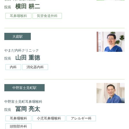
横田 耕二
院長
耳鼻咽喉科
気管食道外科
大庭駅
やまだ内科クリニック
山田 重徳
院長
内科
消化器内科
中野富士見町駅
中野富士見町耳鼻咽喉科
冨岡 亮太
院長
耳鼻咽喉科
小児耳鼻咽喉科
アレルギー科
頭頸部外科