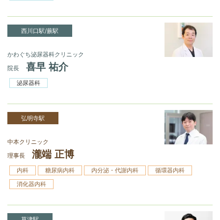
西川口駅/蕨駅
かわぐち泌尿器科クリニック
喜早 祐介
院長
泌尿器科
弘明寺駅
中本クリニック
瀧端 正博
理事長
内科
糖尿病内科
内分泌・代謝内科
循環器内科
消化器内科
草津駅