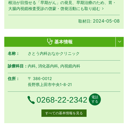
根治が目指せる「早期がん」の発見、早期治療のため、胃・
大腸内視鏡検査受診の啓蒙・啓発活動にも取り組む
2024-05-08
取材日:
基本情報
名称：
さとう内科おなかクリニック
診療科目：
内科, 消化器内科, 内視鏡内科
住所：
〒 386-0012
長野県上田市中央1-8-21
電話
電話番号
0268-22-2342
する
すべての基本情報を見る