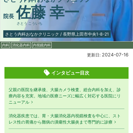
佐藤 幸一
院長
さとう こういち
さとう内科おなかクリニック
/
長野県上田市中央1-8-21
内科
消化器内科
内視鏡内科
2024-07-16
更新日:
インタビュー目次
父親の医院を継承後、大腸カメラ検査、総合内科を加え、診
療内容を充実。地域の医療ニーズに幅広く対応する医院にリ
ニューアル
消化器疾患では、胃・大腸消化器内視鏡検査を中心に、スト
レス性の胃痛から難病の潰瘍性大腸炎まで専門的に診療