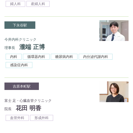
婦人科
産婦人科
下永谷駅
今井内科クリニック
瀧端 正博
理事長
内科
循環器内科
糖尿病内科
内分泌代謝内科
感染症内科
吉原本町駅
富士 足・心臓血管クリニック
花田 明香
院長
血管外科
形成外科