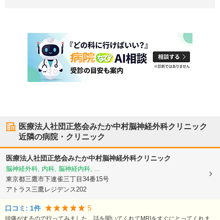
医療法人社団正悠会みたか中村脳神経外科クリニック
近隣の病院・クリニック
医療法人社団正悠会みたか中村脳神経外科クリニック
脳神経外科, 内科, 脳神経内科, ...
東京都三鷹市
下連雀三丁目34番15号
アトラス三鷹レジデンス202
5
口コミ:
1
件
頭痛がするので行ってみました。話を聞いてくれてMRIをすぐにとってくれま