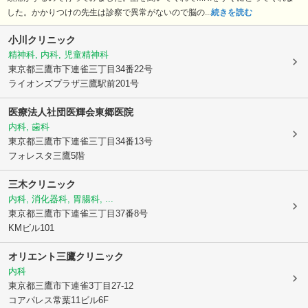
した。かかりつけの先生は診察で異常がないので脳の...
続きを読む
小川クリニック
精神科, 内科, 児童精神科
東京都三鷹市
下連雀三丁目34番22号
ライオンズプラザ三鷹駅前201号
医療法人社団医輝会東郷医院
内科, 歯科
東京都三鷹市
下連雀三丁目34番13号
フォレスタ三鷹5階
三木クリニック
内科, 消化器科, 胃腸科, ...
東京都三鷹市
下連雀三丁目37番8号
KMビル101
オリエント三鷹クリニック
内科
東京都三鷹市
下連雀3丁目27-12
コアパレス常葉11ビル6F