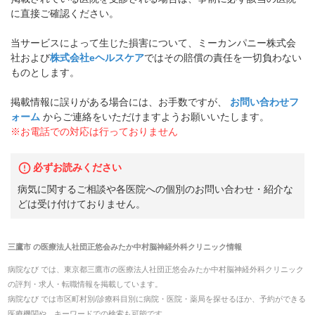
に直接ご確認ください。
当サービスによって生じた損害について、ミーカンパニー株式会
社および
株式会社eヘルスケア
ではその賠償の責任を一切負わない
ものとします。
掲載情報に誤りがある場合には、お手数ですが、
お問い合わせフ
ォーム
からご連絡をいただけますようお願いいたします。
※お電話での対応は行っておりません
必ずお読みください
病気に関するご相談や各医院への個別のお問い合わせ・紹介な
どは受け付けておりません。
三鷹市
の
医療法人社団正悠会みたか中村脳神経外科クリニック
情報
病院なび では、
東京都
三鷹市
の
医療法人社団正悠会みたか中村脳神経外科クリニック
の
評判・求人・転職
情報を掲載しています。
病院なび では市区町村別/診療科目別に病院・医院・薬局を探せるほか、予約ができる
医療機関や、キーワードでの検索も可能です。