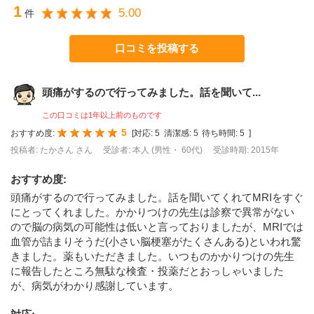
1
5.00
件
口コミを投稿する
頭痛がするので行ってみました。話を聞いて...
この口コミは1年以上前のものです
5
おすすめ度:
[
対応:
5
清潔感:
5
待ち時間:
5
]
投稿者: たかさん さん
受診者: 本人 (男性・ 60代)
受診時期: 2015年
おすすめ度
:
頭痛がするので行ってみました。話を聞いてくれてMRIをすぐ
にとってくれました。かかりつけの先生は診察で異常がない
ので脳の病気の可能性は低いと言っておりましたが、MRIでは
血管が詰まりそうだ(小さい脳梗塞がたくさんある)といわれ驚
きました。薬もいただきました。いつものかかりつけの先生
に報告したところ無駄な検査・投薬だとおっしゃいました
が、病気がわかり感謝しています。