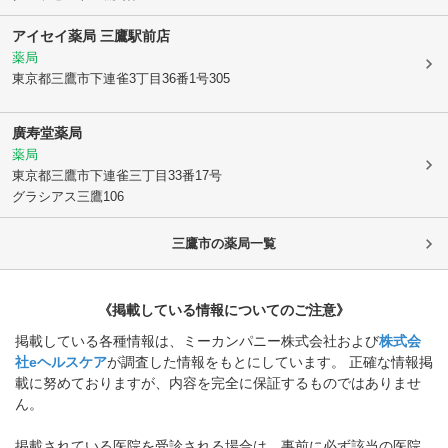
アイセイ薬局 三鷹駅前店
薬局
東京都三鷹市
下連雀3丁目36番1号305
廣寿堂薬局
薬局
東京都三鷹市
下連雀三丁目33番17号
グラシアス三鷹106
三鷹市
の薬局一覧
《掲載している情報についてのご注意》
掲載している各種情報は、ミーカンパニー株式会社および
株式会
社eヘルスケア
が調査した情報をもとにしています。 正確な情報掲
載に努めておりますが、内容を完全に保証するものではありませ
ん。
掲載されている医院を受診される場合は、事前に必ず該当の医院