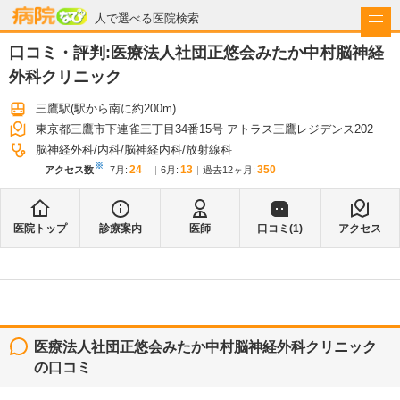
病院なび
人で選べる医院検索
口コミ・評判:
医療法人社団正悠会みたか中村脳神経
外科クリニック
三鷹駅
(駅から
南に約200m
)
東京都三鷹市下連雀三丁目34番15号 アトラス三鷹レジデンス202
脳神経外科
内科
脳神経内科
放射線科
※
24
13
350
アクセス数
7月
:
6月
:
過去12ヶ月:
医院トップ
診療案内
医師
口コミ(
1
)
アクセス
医療法人社団正悠会みたか中村脳神経外科クリニック
の口コミ