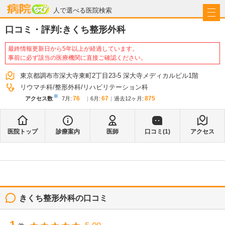
病院なび
人で選べる医院検索
口コミ・評判:
きくち整形外科
最終情報更新日から5年以上が経過しています。
事前に必ず該当の医療機関に直接ご確認ください。
東京都調布市深大寺東町2丁目23-5 深大寺メディカルビル1階
リウマチ科
整形外科
リハビリテーション科
※
76
67
875
アクセス数
7月
:
6月
:
過去12ヶ月:
医院トップ
診療案内
医師
口コミ(
1
)
アクセス
きくち整形外科
の口コミ
1