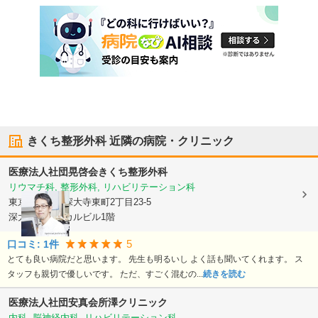
きくち整形外科
近隣の病院・クリニック
医療法人社団晃啓会
きくち整形外科
リウマチ科, 整形外科, リハビリテーション科
東京都調布市
深大寺東町2丁目23-5
深大寺メディカルビル1階
5
口コミ:
1
件
とても良い病院だと思います。 先生も明るいし よく話も聞いてくれます。 ス
タッフも親切で優しいです。 ただ、すごく混むの...
続きを読む
医療法人社団安真会所澤クリニック
内科, 脳神経内科, リハビリテーション科