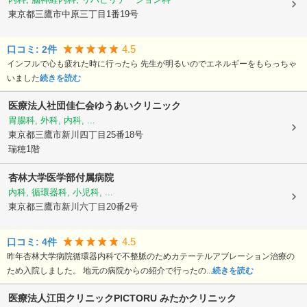
東京都三鷹市
中原三丁目1番19号
4.5
口コミ:
2
件
インフルで心も疲れた時に行ったら 先生が明るいのでエネルギーをもらっちゃ
いました
続きを読む
医療法人社団佳仁会ゆうあいクリニック
胃腸科, 外科, 内科, ...
東京都三鷹市
新川四丁目25番18号
瑞穂1階
杏林大学医学部付属病院
内科, 循環器科, 小児科, ...
東京都三鷹市
新川六丁目20番2号
4.5
口コミ:
4
件
昨年杏林大学病院循環器内科で不整脈のためカテーテルアブレーション治療の
ため入院しました。 地元の病院からの紹介で行ったの...
続きを読む
医療法人江田クリニック
PICTORU みたかクリニック