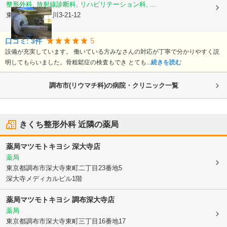
整形外科, 放射線診断科, リハビリテーション科, ...
東京都三鷹市
新川3-21-12
5
口コミ:
3
件
設備が充実しています。 働いている方みなさんの対応が丁寧で分かりやすく説
明してもらいました。骨粗鬆症の検査もでき とても...
続きを読む
調布市(リウマチ科)の病院・クリニック一覧
きくち整形外科
近隣の薬局
薬局マツモトキヨシ 深大寺店
薬局
東京都調布市
深大寺東町二丁目23番地5
深大寺メディカルビル1階
薬局マツモトキヨシ 調布深大寺店
薬局
東京都調布市
深大寺東町三丁目16番地17