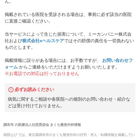
ん。
掲載されている医院を受診される場合は、事前に必ず該当の医院
に直接ご確認ください。
当サービスによって生じた損害について、ミーカンパニー株式会
社および
株式会社eヘルスケア
ではその賠償の責任を一切負わない
ものとします。
掲載情報に誤りがある場合には、お手数ですが、
お問い合わせフ
ォーム
からご連絡をいただけますようお願いいたします。
※お電話での対応は行っておりません
必ずお読みください
病気に関するご相談や各医院への個別のお問い合わせ・紹介な
どは受け付けておりません。
調布市
の
医療法人社団晃啓会 きくち整形外科
情報
病院なび では、
東京都
調布市
の
きくち整形外科
の
評判・求人・転職
情報を掲載してい