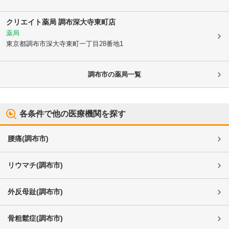
クリエイト薬局 調布深大寺東町店
薬局
東京都調布市
深大寺東町一丁目28番地1
調布市
の薬局一覧
各条件で他の医療機関を探す
腰痛
(
調布市
)
リウマチ
(
調布市
)
外反母趾
(
調布市
)
骨粗鬆症
(
調布市
)