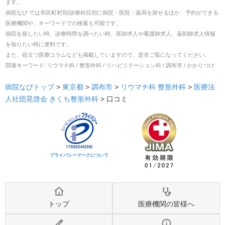
ます。
病院なび では市区町村別/診療科目別に病院・医院・薬局を探せるほか、予約ができる
医療機関や、キーワードでの検索も可能です。
病院を探したい時、診療時間を調べたい時、医師求人や看護師求人、薬剤師求人情報
を知りたい時に便利です。
また、役立つ医療コラムなども掲載していますので、是非ご覧になってください。
関連キーワード:
リウマチ科 / 整形外科 / リハビリテーション科 / 調布市 / かかりつけ
病院なびトップ
>
東京都
>
調布市
>
リウマチ科
整形外科
>
医療法
人社団晃啓会 きくち整形外科
>
口コミ
プライバシーマークについて
トップ
医療機関の皆様へ