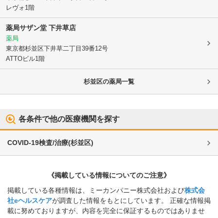
レヴォ1階
薬局サザン堂 下井草店
薬局
東京都杉並区
下井草二丁目39番12号
ATTOビル1階
杉並区
の薬局一覧
各条件で他の医療機関を探す
COVID-19検査/治療
(
杉並区
)
《掲載している情報についてのご注意》
掲載している各種情報は、ミーカンパニー株式会社および
株式会
社eヘルスケア
が調査した情報をもとにしています。 正確な情報掲
載に努めておりますが、内容を完全に保証するものではありませ