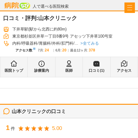
病院なび
人で選べる医院検索
口コミ・評判:
山本クリニック
下井草駅
(駅から
北西に約80m
)
東京都杉並区井草一丁目8番9号 アセッツ下井草100号室
全てみる
内科
呼吸器科
胃腸科
外科
肛門科
...
※
24
20
378
アクセス数
7月
:
6月
:
過去12ヶ月:
医院トップ
診療案内
医師
口コミ(
1
)
アクセス
山本クリニック
の口コミ
1
5.00
件