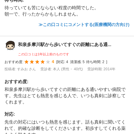
待っていても苦にならない程度の時間でした。
朝一で、行ったからかもしれません。
≫この口コミにコメントする(医療機関の方向け)
和泉多摩川駅から歩いてすぐの距離にある通...
この口コミは1年以上前のものです
4
おすすめ度:
[
対応:
4
清潔感:
5
待ち時間:
2
]
投稿者: すみお さん
受診者: 本人 (男性・ 40代)
受診時期: 2014年
おすすめ度
:
和泉多摩川駅から歩いてすぐの距離にある通いやすい病院で
す。先生はとても熱意を感じる人で、いつも真剣に診察して
くれます。
対応
:
先生の対応にはいつも熱意を感じます。話も真剣に聞いてく
れて、的確な診断をしてくださいます。初歩すしてくれる薬