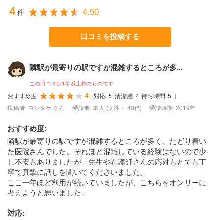
4
4.50
件
口コミを投稿する
隣駅が最寄りの駅ですが混雑するところが多...
この口コミは1年以上前のものです
4
おすすめ度:
[
対応:
5
清潔感:
4
待ち時間:
5
]
投稿者: ヨシタケ さん
受診者: 本人 (女性・ 40代)
受診時期: 2019年
おすすめ度
:
隣駅が最寄りの駅ですが混雑するところが多く、たどり着い
た医院さんでした。それほど混雑している経験はないので少
し不安もありましたが、先生や看護師さんの応対もとても丁
寧で真摯に話しを聞いてくださいました。
ここ一年ほど利用が続いていましたが、こちらをオンリーに
考えようと思いました。
対応
: