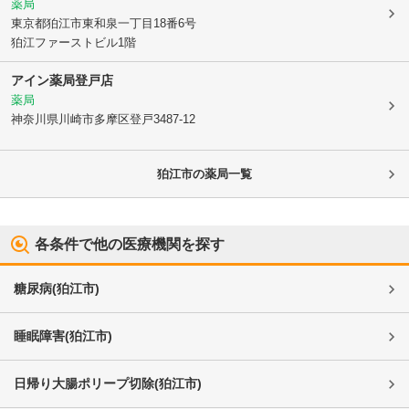
薬局
東京都狛江市
東和泉一丁目18番6号
狛江ファーストビル1階
アイン薬局登戸店
薬局
神奈川県川崎市多摩区
登戸3487-12
狛江市
の薬局一覧
各条件で他の医療機関を探す
糖尿病
(
狛江市
)
睡眠障害
(
狛江市
)
日帰り大腸ポリープ切除
(
狛江市
)