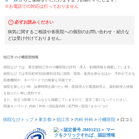
※お電話での対応は行っておりません
必ずお読みください
病気に関するご相談や各医院への個別のお問い合わせ・紹介な
どは受け付けておりません。
狛江市
の
小幡医院
情報
病院なび では、
東京都
狛江市
の
小幡医院
の
評判・求人・転職
情報を掲載しています。
病院なび では市区町村別/診療科目別に病院・医院・薬局を探せるほか、予約ができる
医療機関や、キーワードでの検索も可能です。
病院を探したい時、診療時間を調べたい時、医師求人や看護師求人、薬剤師求人情報
を知りたい時に便利です。
また、役立つ医療コラムなども掲載していますので、是非ご覧になってください。
関連キーワード:
内科 / 外科 / 消化器内科 / 肛門科 / 医院 / かかりつけ
病院なびトップ
>
東京都
>
狛江市
>
内科
外科
>
小幡医院
>
口コミ