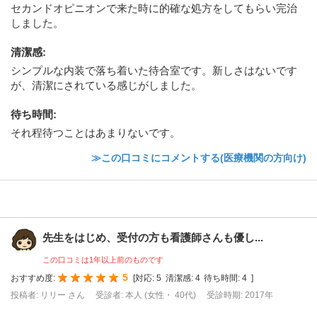
セカンドオピニオンで来た時に的確な処方をしてもらい完治
しました。
清潔感
:
シンプルな内装で落ち着いた待合室です。新しさはないです
が、清潔にされている感じがしました。
待ち時間
:
それ程待つことはあまりないです。
≫この口コミにコメントする(医療機関の方向け)
先生をはじめ、受付の方も看護師さんも優し...
この口コミは1年以上前のものです
5
おすすめ度:
[
対応:
5
清潔感:
4
待ち時間:
4
]
投稿者: リリー さん
受診者: 本人 (女性・ 40代)
受診時期: 2017年