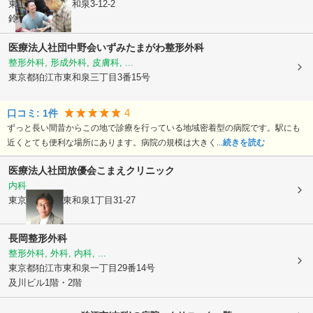
東京都狛江市
東和泉3-12-2
鈴文ビル2階
医療法人社団中野会いずみたまがわ整形外科
整形外科, 形成外科, 皮膚科, ...
東京都狛江市
東和泉三丁目3番15号
4
口コミ:
1
件
ずっと長い間昔からこの地で診療を行っている地域密着型の病院です。駅にも
近くとても便利な場所にあります。病院の規模は大きく...
続きを読む
医療法人社団放優会
こまえクリニック
内科
東京都狛江市
東和泉1丁目31-27
長岡整形外科
整形外科, 外科, 内科, ...
東京都狛江市
東和泉一丁目29番14号
及川ビル1階・2階