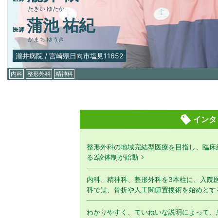
たきい ゆたか
蒲池 祐紀
医師
かまち ゆうき
瀧井病院
/
宮崎県日向市塩見11652
内科
整形外科
精神科
インタ
整形外科の地域完結型医療を目指し、臨床
る2診体制が始動
内科、精神科、整形外科を3本柱に、入院
科では、骨折や人工関節置換術を始めとす
わかりやすく、ていねいな説明によって、