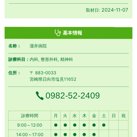
2024-11-07
取材日:
基本情報
名称：
瀧井病院
診療科目：
内科, 整形外科, 精神科
住所：
〒 883-0033
宮崎県日向市塩見11652
電話番号
0982-52-2409
月曜日
火曜日
水曜日
木曜日
金曜日
土曜日
日曜日
祝日
診療時間
月
火
水
木
金
土
日
祝
9:00～12:00
●
●
●
●
●
●
14:00～17:00
●
●
●
●
●