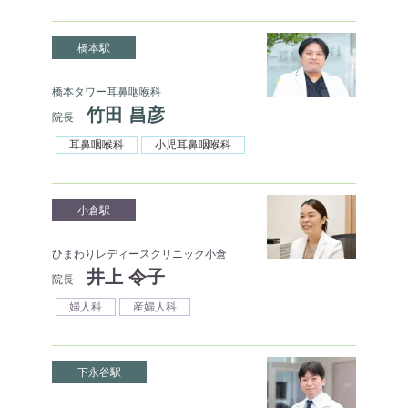
橋本駅
橋本タワー耳鼻咽喉科
竹田 昌彦
院長
耳鼻咽喉科
小児耳鼻咽喉科
小倉駅
ひまわりレディースクリニック小倉
井上 令子
院長
婦人科
産婦人科
下永谷駅