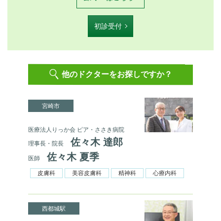
初診受付
他のドクターをお探しですか？
宮崎市
医療法人りっか会 ピア・ささき病院
佐々木 達郎
理事長・院長
佐々木 夏季
医師
皮膚科
美容皮膚科
精神科
心療内科
西都城駅