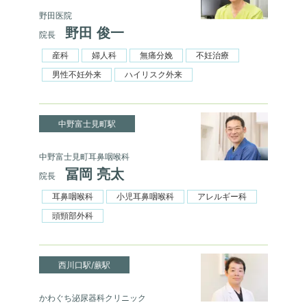
野田医院
野田 俊一
院長
産科
婦人科
無痛分娩
不妊治療
男性不妊外来
ハイリスク外来
中野富士見町駅
中野富士見町耳鼻咽喉科
冨岡 亮太
院長
耳鼻咽喉科
小児耳鼻咽喉科
アレルギー科
頭頸部外科
西川口駅/蕨駅
かわぐち泌尿器科クリニック