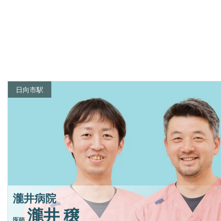
日向市駅
瀧井病院
瀧井 穣
医師