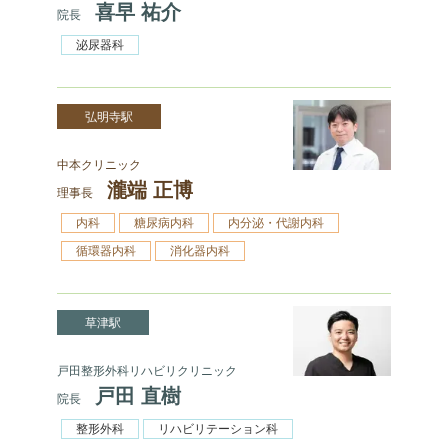
喜早 祐介
院長
泌尿器科
弘明寺駅
中本クリニック
瀧端 正博
理事長
内科
糖尿病内科
内分泌・代謝内科
循環器内科
消化器内科
草津駅
戸田整形外科リハビリクリニック
戸田 直樹
院長
整形外科
リハビリテーション科