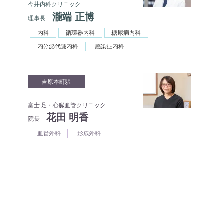
今井内科クリニック
瀧端 正博
理事長
内科
循環器内科
糖尿病内科
内分泌代謝内科
感染症内科
吉原本町駅
富士 足・心臓血管クリニック
花田 明香
院長
血管外科
形成外科