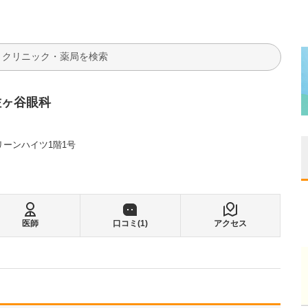
検索
佐ヶ谷眼科
リーンハイツ1階1号
医師
口コミ(
1
)
アクセス