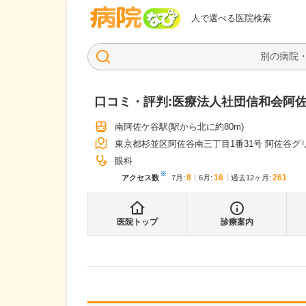
病院なび
人で選べる医院検索
口コミ・評判:
医療法人社団信和会阿
南阿佐ケ谷駅
(駅から
北に約80m
)
東京都杉並区阿佐谷南三丁目1番31号 阿佐谷グ
眼科
※
8
16
261
アクセス数
7月
:
6月
:
過去12ヶ月:
医院トップ
診療案内