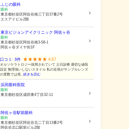
ふじの眼科
眼科
東京都杉並区
阿佐谷南三丁目37番2号
エスアイビル2階
東京ビジョンアイクリニック 阿佐ヶ谷
眼科
東京都杉並区
阿佐谷南3-58-1
阿佐ヶ谷ダイヤ街1F
4.67
口コミ:
3
件
オルソケラトロジー採用されていて 土日診療 適切な値段
設定 無理強いしないスタイル 私の近視がサンプルレンズ
の度数では視...
続きを読む
浜田眼科医院
眼科
東京都杉並区
成田東4丁目32-11
阿佐ヶ谷駅前眼科
眼科
東京都杉並区
阿佐谷北二丁目13番2号
阿佐谷北口駅前ビル2階