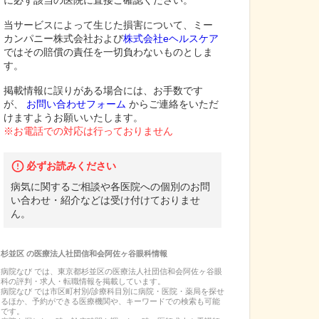
に必ず該当の医院に直接ご確認ください。
当サービスによって生じた損害について、ミー
カンパニー株式会社および
株式会社eヘルスケア
ではその賠償の責任を一切負わないものとしま
す。
掲載情報に誤りがある場合には、お手数です
が、
お問い合わせフォーム
からご連絡をいただ
けますようお願いいたします。
※お電話での対応は行っておりません
必ずお読みください
病気に関するご相談や各医院への個別のお問
い合わせ・紹介などは受け付けておりませ
ん。
杉並区
の
医療法人社団信和会阿佐ヶ谷眼科
情報
病院なび では、
東京都
杉並区
の
医療法人社団信和会阿佐ヶ谷眼
科
の
評判・求人・転職
情報を掲載しています。
病院なび では市区町村別/診療科目別に病院・医院・薬局を探せ
るほか、予約ができる医療機関や、キーワードでの検索も可能
です。