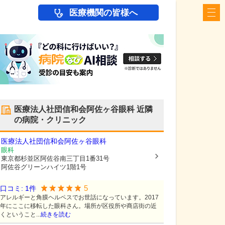
医療機関の皆様へ
医療法人社団信和会阿佐ヶ谷眼科
近隣
の病院・クリニック
医療法人社団信和会阿佐ヶ谷眼科
眼科
東京都杉並区
阿佐谷南三丁目1番31号
阿佐谷グリーンハイツ1階1号
5
口コミ:
1
件
アレルギーと角膜ヘルペスでお世話になっています。2017
年にここに移転した眼科さん。場所が区役所や商店街の近
くということ...
続きを読む