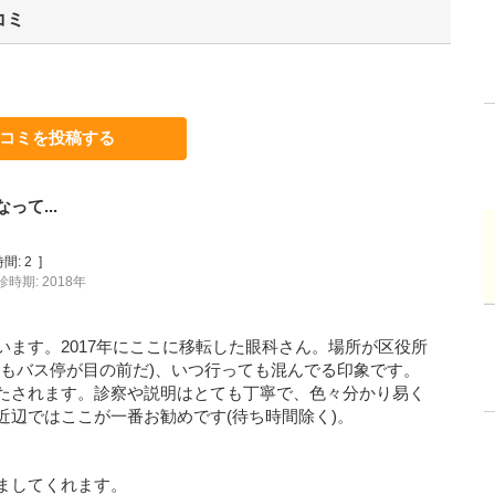
コミ
コミを投稿する
て...
間:
2
]
診時期: 2018年
ます。2017年にここに移転した眼科さん。場所が区役所
かもバス停が目の前だ)、いつ行っても混んでる印象です。
たされます。診察や説明はとても丁寧で、色々分かり易く
近辺ではここが一番お勧めです(待ち時間除く)。
ましてくれます。