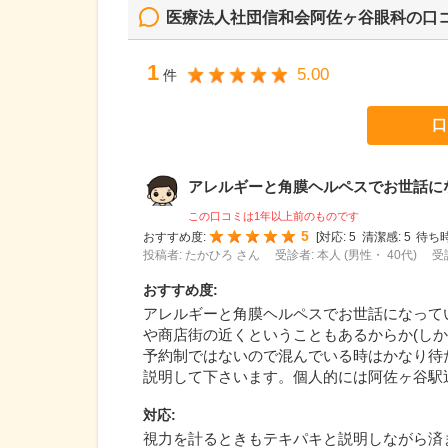
医療法人社団信和会阿佐ヶ谷眼科
の口
1
5.00
件
口
アレルギーと角膜ヘルペスでお世話になっ
この口コミは1年以上前のものです
5
おすすめ度:
[
対応:
5
清潔感:
5
待ち時
投稿者: たかひろ さん
受診者: 本人 (男性・ 40代)
受
おすすめ度
:
アレルギーと角膜ヘルペスでお世話になってい
や商店街の近くということもあるからか(し
予約制ではないので混んでいる時はかなり待
説明して下さいます。個人的には阿佐ヶ谷駅
対応
:
視力を計るときもテキパキと説明しながら済