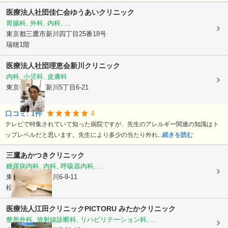
医療法人社団佳仁会ゆうあいクリニック
胃腸科, 外科, 内科, ...
東京都三鷹市
新川四丁目25番18号
瑞穂1階
医療法人社団理恵会
新川クリニック
内科, 小児科, 皮膚科
東京都三鷹市
新川5丁目6-21
4
口コミ:
1
件
テレビで特集されていて知った病院ですが、先生のアレルギー関連の知識はト
ップレベルだと思います。先生により多少の当たり外れ...
続きを読む
三鷹あかつきクリニック
糖尿病内科, 内科, 呼吸器内科, ...
東京都三鷹市
新川6-9-11
松ビル1階
医療法人江田クリニック
PICTORU みたかクリニック
整形外科, 放射線診断科, リハビリテーション科, ...