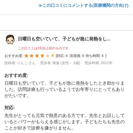
≫この口コミにコメントする(医療機関の方向け)
日曜日も空いていて、子どもが急に発熱をし...
この口コミは1年以上前のものです
4
おすすめ度:
[
対応:
4
清潔感:
4
待ち時間:
4
]
投稿者: りんご さん
受診者: 家族 (女性・ 3歳)
受診時期: 2012年
おすすめ度
:
日曜日も空いていて、子どもが急に発熱をしたとき助かりま
した。訪問診療も行っているようでお年寄りにとってもあり
がたいです。
対応
:
先生がとっても元気で熱意のある方です。先生とお話しして
いるとパワーがもらえる感じがします。子どもたちも先生の
ことが好きで診療を嫌がりません。