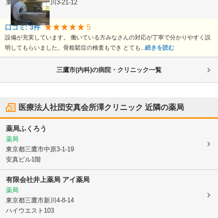
東京都三鷹市
新川3-21-12
5
口コミ:
3
件
設備が充実しています。 働いている方みなさんの対応が丁寧で分かりやすく説
明してもらいました。骨粗鬆症の検査もでき とても...
続きを読む
三鷹市(内科)の病院・クリニック一覧
医療法人社団安真会所澤クリニック
近隣の薬局
薬局ふくろう
薬局
東京都三鷹市
中原3-1-19
安真ビル1階
有限会社井上薬局 アイ薬局
薬局
東京都三鷹市
新川4-8-14
ハイウエスト103