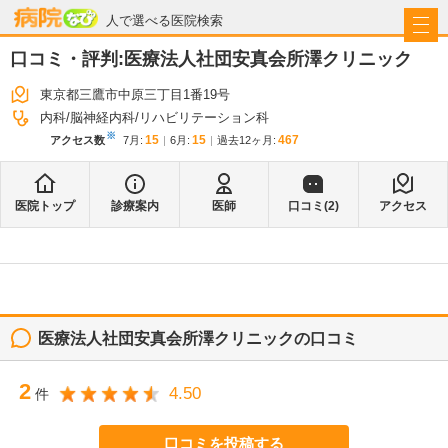
病院なび
人で選べる医院検索
口コミ・評判:
医療法人社団安真会所澤クリニック
東京都三鷹市中原三丁目1番19号
内科
脳神経内科
リハビリテーション科
※
15
15
467
アクセス数
7月
:
6月
:
過去12ヶ月:
医院トップ
診療案内
医師
口コミ(
2
)
アクセス
医療法人社団安真会所澤クリニック
の口コミ
2
4.50
件
口コミを投稿する