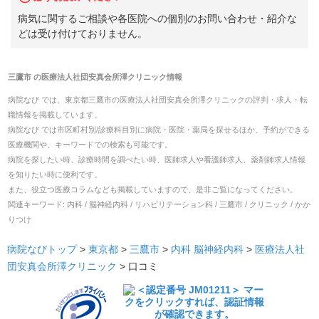
病気に関するご相談や各医院への個別のお問い合わせ・紹介な
どは受け付けておりません。
三鷹市
の
医療法人社団安真会所澤クリニック
情報
病院なび では、
東京都
三鷹市
の
医療法人社団安真会所澤クリニック
の
評判・求人・転
職
情報を掲載しています。
病院なび では市区町村別/診療科目別に病院・医院・薬局を探せるほか、予約ができる
医療機関や、キーワードでの検索も可能です。
病院を探したい時、診療時間を調べたい時、医師求人や看護師求人、薬剤師求人情報
を知りたい時に便利です。
また、役立つ医療コラムなども掲載していますので、是非ご覧になってください。
関連キーワード:
内科 / 脳神経内科 / リハビリテーション科 / 三鷹市 / クリニック / かか
りつけ
病院なびトップ
>
東京都
>
三鷹市
>
内科
脳神経内科
>
医療法人社
団安真会所澤クリニック
>
口コミ