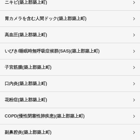
ニキビ
(
築上郡築上町
)
胃カメラを含む人間ドック
(
築上郡築上町
)
高血圧
(
築上郡築上町
)
いびき/睡眠時無呼吸症候群(SAS)
(
築上郡築上町
)
子宮筋腫
(
築上郡築上町
)
口内炎
(
築上郡築上町
)
花粉症
(
築上郡築上町
)
COPD(慢性閉塞性肺疾患)
(
築上郡築上町
)
副鼻腔炎
(
築上郡築上町
)