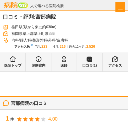
病院なび
人で選べる医院検索
口コミ・評判:
宮部病院
椎田駅
(駅から
東に約630m
)
福岡県築上郡築上町湊336
内科
婦人科
整形外科
外科
皮膚科
※
223
216
2,526
アクセス数
7月
:
6月
:
過去12ヶ月:
医院トップ
診療案内
医師
口コミ(
1
)
アクセス
宮部病院
の口コミ
1
4.00
件