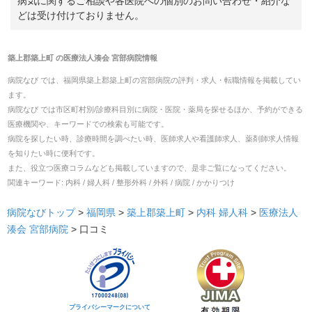
病気に関するご相談や各医院への個別のお問い合わせ・紹介な
どは受け付けておりません。
築上郡築上町
の
医療法人湊会 宮部病院
情報
病院なび では、
福岡県
築上郡築上町
の
宮部病院
の
評判・求人・転職
情報を掲載してい
ます。
病院なび では市区町村別/診療科目別に病院・医院・薬局を探せるほか、予約ができる
医療機関や、キーワードでの検索も可能です。
病院を探したい時、診療時間を調べたい時、医師求人や看護師求人、薬剤師求人情報
を知りたい時に便利です。
また、役立つ医療コラムなども掲載していますので、是非ご覧になってください。
関連キーワード:
内科 / 婦人科 / 整形外科 / 外科 / 病院 / かかりつけ
病院なびトップ
>
福岡県
>
築上郡築上町
>
内科
婦人科
>
医療法人
湊会 宮部病院
>
口コミ
プライバシーマークについて