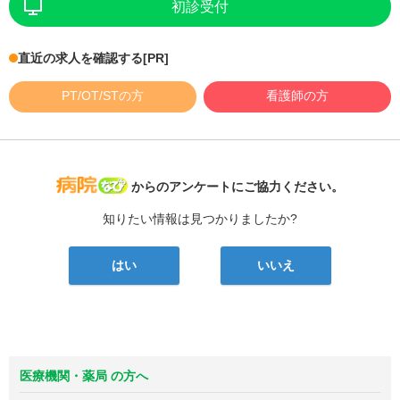
初診受付
直近の求人を確認する
[PR]
PT/OT/STの方
看護師の方
病院なび
からのアンケートにご協力ください。
知りたい情報は見つかりましたか?
はい
いいえ
医療機関・薬局 の方へ