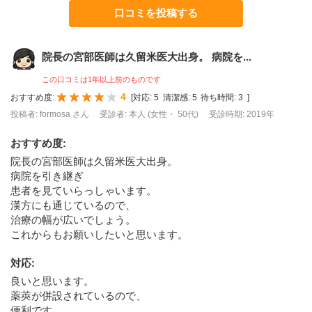
口コミを投稿する
院長の宮部医師は久留米医大出身。 病院を...
この口コミは1年以上前のものです
4
おすすめ度:
[
対応:
5
清潔感:
5
待ち時間:
3
]
投稿者: formosa さん
受診者: 本人 (女性・ 50代)
受診時期: 2019年
おすすめ度
:
院長の宮部医師は久留米医大出身。
病院を引き継ぎ
患者を見ていらっしゃいます。
漢方にも通じているので、
治療の幅が広いでしょう。
これからもお願いしたいと思います。
対応
:
良いと思います。
薬莢が併設されているので、
便利です。