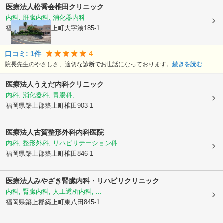
医療法人松喬会
椎田クリニック
内科, 肝臓内科, 消化器内科
福岡県築上郡築上町
大字湊185-1
4
口コミ:
1
件
院長先生のやさしさ、適切な診断でお世話になっております。
続きを読む
医療法人
うえだ内科クリニック
内科, 消化器科, 胃腸科, ...
福岡県築上郡築上町
椎田903-1
医療法人
古賀整形外科内科医院
内科, 整形外科, リハビリテーション科
福岡県築上郡築上町
椎田846-1
医療法人
みやざき腎臓内科・リハビリクリニック
内科, 腎臓内科, 人工透析内科, ...
福岡県築上郡築上町
東八田845-1