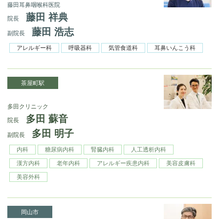
藤田耳鼻咽喉科医院
藤田 祥典
院長
藤田 浩志
副院長
アレルギー科
呼吸器科
気管食道科
耳鼻いんこう科
茶屋町駅
多田クリニック
多田 蘇音
院長
多田 明子
副院長
内科
糖尿病内科
腎臓内科
人工透析内科
漢方内科
老年内科
アレルギー疾患内科
美容皮膚科
美容外科
岡山市