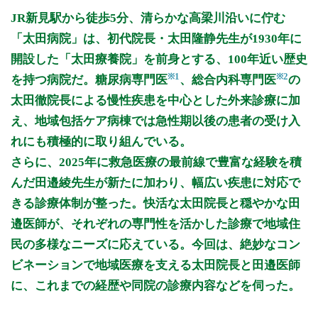
月曜日
火曜日
水曜日
木曜日
金曜日
土曜日
日曜日
祝日
診療時間
月
火
水
木
金
土
日
祝
JR新見駅から徒歩5分、清らかな高梁川沿いに佇む
8:30～12:00
●
●
●
●
●
●
「太田病院」は、初代院長・太田隆静先生が1930年に
13:30～17:30
●
●
●
●
開設した「太田療養院」を前身とする、100年近い歴史
※1
※2
を持つ病院だ。糖尿病専門医
、総合内科専門医
の
休診日: 日、祝
備考: 【外来受付時間】
太田徹院長による慢性疾患を中心とした外来診療に加
水・土は、11:40まで
え、地域包括ケア病棟では急性期以後の患者の受け入
月・火・木・金の午後は、17:20まで
れにも積極的に取り組んでいる。
※診療時間や臨時休診・診療内容等について、事前に必ず医療
さらに、2025年に救急医療の最前線で豊富な経験を積
機関ホームページ、またはお電話にてご確認ください。
んだ田邉綾先生が新たに加わり、幅広い疾患に対応で
>>病院なびで医療機関の詳細を見る
きる診療体制が整った。快活な太田院長と穏やかな田
邉医師が、それぞれの専門性を活かした診療で地域住
公式HPはこちら
民の多様なニーズに応えている。今回は、絶妙なコン
ビネーションで地域医療を支える太田院長と田邉医師
に、これまでの経歴や同院の診療内容などを伺った。