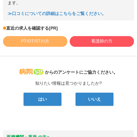
ます。
≫口コミについての詳細はこちらをご覧ください。
直近の求人を確認する
[PR]
PT/OT/STの方
看護師の方
病院なび
からのアンケートにご協力ください。
知りたい情報は見つかりましたか?
はい
いいえ
医療機関・薬局 の方へ