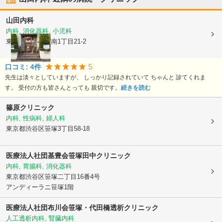
山田内科
内科, 消化器科, 小児科
東京都杉並区
方南1丁目21-2
5
口コミ:
4
件
先生は淡々としていますが、 しっかり記録されていて ちゃんと 診てくれま
す。 受付の方も皆さんとっても 親切です。
続きを読む
篠原クリニック
内科, 性病科, 婦人科
東京都渋谷区
笹塚3丁目58-18
医療法人社団基豊会笹塚田中クリニック
内科, 胃腸科, 消化器科
東京都渋谷区
笹塚二丁目16番4号
アンディーラニ笹塚1階
医療法人社団布川会笹塚・代田橋透析クリニック
人工透析内科, 腎臓内科