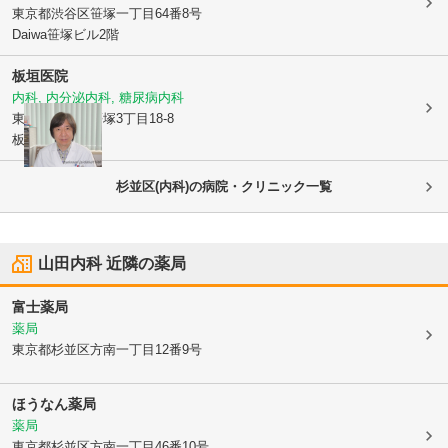
東京都渋谷区
笹塚一丁目64番8号
Daiwa笹塚ビル2階
板垣医院
内科, 内分泌内科, 糖尿病内科
東京都渋谷区
笹塚3丁目18-8
板垣ビル2F
杉並区(内科)の病院・クリニック一覧
山田内科
近隣の薬局
富士薬局
薬局
東京都杉並区
方南一丁目12番9号
ほうなん薬局
薬局
東京都杉並区
方南一丁目46番10号