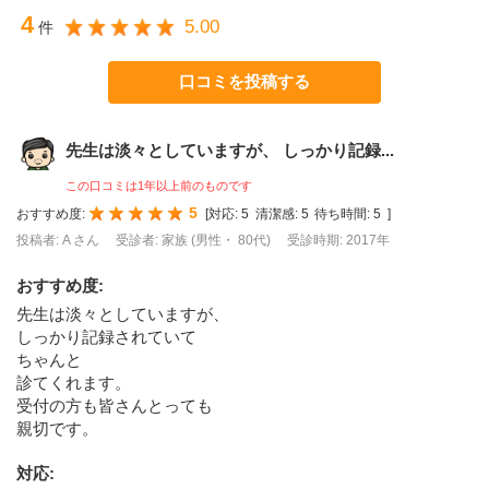
4
5.00
件
口コミを投稿する
先生は淡々としていますが、 しっかり記録...
この口コミは1年以上前のものです
5
おすすめ度:
[
対応:
5
清潔感:
5
待ち時間:
5
]
投稿者: A さん
受診者: 家族 (男性・ 80代)
受診時期: 2017年
おすすめ度
:
先生は淡々としていますが、
しっかり記録されていて
ちゃんと
診てくれます。
受付の方も皆さんとっても
親切です。
対応
: