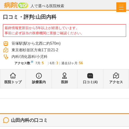
病院なび
人で選べる医院検索
口コミ・評判:
山田内科
最終情報更新日から5年以上が経過しています。
事前に必ず該当の医療機関に直接ご確認ください。
笹塚駅
(駅から
北西に約570m
)
東京都杉並区方南1丁目21-2
内科
消化器科
小児科
※
5
3
56
アクセス数
7月
:
6月
:
過去12ヶ月:
医院トップ
診療案内
医師
口コミ(
4
)
アクセス
山田内科
の口コミ