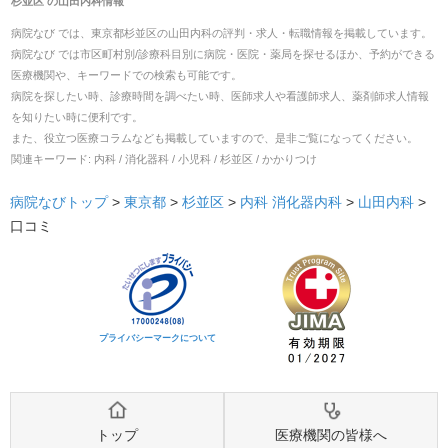
杉並区
の
山田内科
情報
病院なび では、
東京都
杉並区
の
山田内科
の
評判・求人・転職
情報を掲載しています。
病院なび では市区町村別/診療科目別に病院・医院・薬局を探せるほか、予約ができる
医療機関や、キーワードでの検索も可能です。
病院を探したい時、診療時間を調べたい時、医師求人や看護師求人、薬剤師求人情報
を知りたい時に便利です。
また、役立つ医療コラムなども掲載していますので、是非ご覧になってください。
関連キーワード:
内科 / 消化器科 / 小児科 / 杉並区 / かかりつけ
病院なびトップ
>
東京都
>
杉並区
>
内科
消化器内科
>
山田内科
>
口コミ
プライバシーマークについて
トップ
医療機関の皆様へ