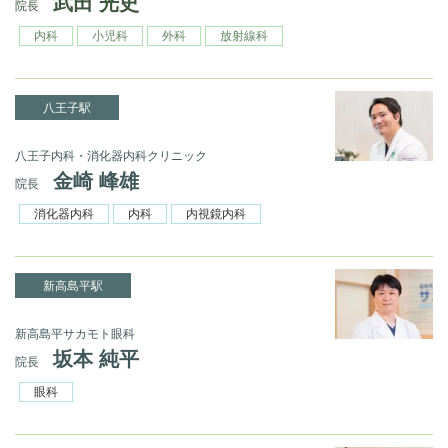
武田 光史
院長
内科
小児科
外科
放射線科
八王子駅
八王子内科・消化器内科クリニック
金崎 峰雄
院長
消化器内科
内科
内視鏡内科
新高島平駅
新高島平サカモト眼科
坂本 純平
院長
眼科