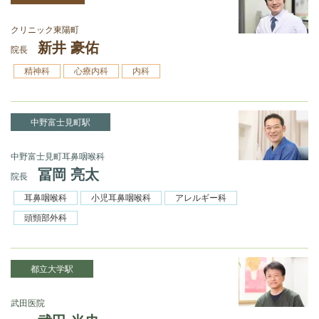
クリニック東陽町
新井 豪佑
院長
精神科
心療内科
内科
中野富士見町駅
中野富士見町耳鼻咽喉科
冨岡 亮太
院長
耳鼻咽喉科
小児耳鼻咽喉科
アレルギー科
頭頸部外科
都立大学駅
武田医院