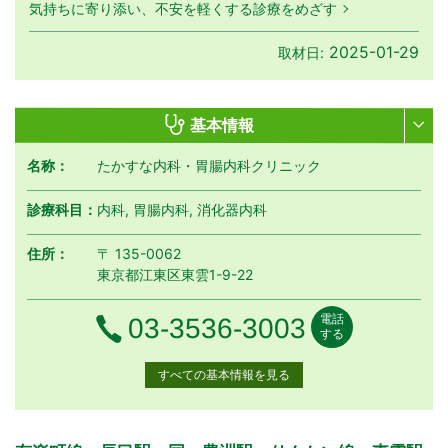
気持ちに寄り添い、不安を軽くする診療をめざす
2025-01-29
取材日:
基本情報
名称：
たかすな内科・胃腸内科クリニック
診療科目：
内科, 胃腸内科, 消化器内科
住所：
〒 135-0062
東京都江東区東雲1-9-22
電話
電話番号
03-3536-3003
する
すべての基本情報を見る
月曜日
火曜日
水曜日
木曜日
金曜日
土曜日
日曜日
祝日
診療時間
月
火
水
木
金
土
日
祝