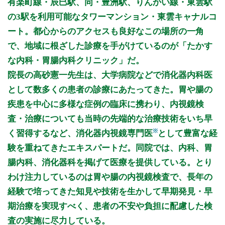
有楽町線・辰巳駅、同・豊洲駅、りんかい線・東雲駅
9:00～12:30
●
●
●
●
●
の3駅を利用可能なタワーマンション・東雲キャナルコ
14:00～17:00
●
ート。都心からのアクセスも良好なこの場所の一角
15:00～19:00
●
●
●
●
で、地域に根ざした診療を手がけているのが「たかす
な内科・胃腸内科クリニック」だ。
備考: 院内感染予防徹底しております。
インフルエンザワクチン・コロナワクチンはホームページより
院長の高砂憲一先生は、大学病院などで消化器内科医
予約ができます。
として数多くの患者の診療にあたってきた。胃や腸の
疾患を中心に多様な症例の臨床に携わり、内視鏡検
【一般外来】
月・火・水・金 AM9:00～11:30 PM15:00～18:00
査・治療についても当時の先端的な治療技術をいち早
土 AM9:00～11:30 PM14:00～16:30
※
く習得するなど、消化器内視鏡専門医
として豊富な経
験を重ねてきたエキスパートだ。同院では、内科、胃
【発熱外来】 原則ネット予約のみ
月・火・水・金 AM11:30～12:30 PM18:00～18:30
腸内科、消化器科を掲げて医療を提供している。とり
土 AM11:30～12:30 PM16:30～17:00
わけ注力しているのは胃や腸の内視鏡検査で、長年の
※一般外来は予約は取っておりません。一般外来の時間内に直
経験で培ってきた知見や技術を生かして早期発見・早
接ご来院ください。
期治療を実現すべく、患者の不安や負担に配慮した検
※2026年8月より『予約制』の診療に変更となります。
査の実施に尽力している。