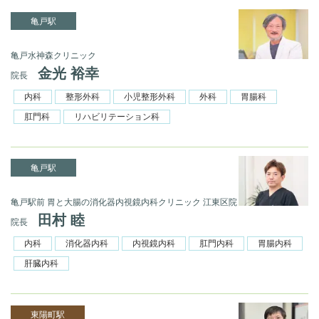
亀戸駅
亀戸水神森クリニック
金光 裕幸
院長
内科
整形外科
小児整形外科
外科
胃腸科
肛門科
リハビリテーション科
亀戸駅
亀戸駅前 胃と⼤腸の消化器内視鏡内科クリニック 江東区院
田村 睦
院⻑
内科
消化器内科
内視鏡内科
肛門内科
胃腸内科
肝臓内科
東陽町駅