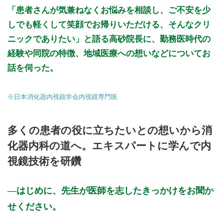
休診日: 第3土曜午後、木、日、祝
「患者さんが気兼ねなくお悩みを相談し、ご不安を少
しでも軽くして笑顔でお帰りいただける、そんなクリ
※診療時間や臨時休診・診療内容等について、事前に必ず医療
機関ホームページ、またはお電話にてご確認ください。
ニックでありたい」と語る高砂院長に、勤務医時代の
経験や同院の特徴、地域医療への想いなどについてお
>>病院なびで医療機関の詳細を見る
話を伺った。
公式HPはこちら
※日本消化器内視鏡学会内視鏡専門医
多くの患者の役に立ちたいとの想いから消
化器内科の道へ。エキスパートに学んで内
視鏡技術を研鑽
はじめに、先生が医師を志したきっかけをお聞か
せください。