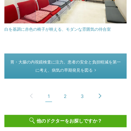
白を基調に赤色の椅子が映える、モダンな雰囲気の待合室
つぎのページ
胃・大腸の内視鏡検査に注力。患者の安全と負担軽減を第一
に考え、病気の早期発見を図る
1
2
3
他のドクターをお探しですか？