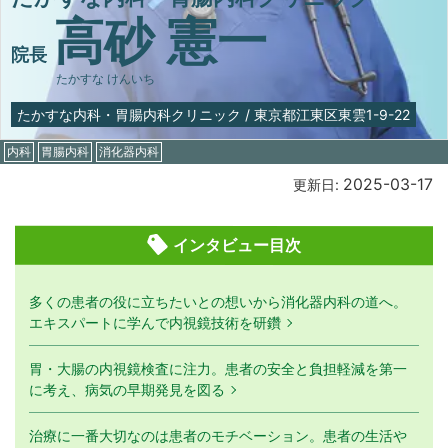
高砂 憲一
院長
たかすな けんいち
たかすな内科・胃腸内科クリニック
/
東京都江東区東雲1-9-22
内科
胃腸内科
消化器内科
2025-03-17
更新日:
インタビュー目次
多くの患者の役に立ちたいとの想いから消化器内科の道へ。
エキスパートに学んで内視鏡技術を研鑽
胃・大腸の内視鏡検査に注力。患者の安全と負担軽減を第一
に考え、病気の早期発見を図る
治療に一番大切なのは患者のモチベーション。患者の生活や