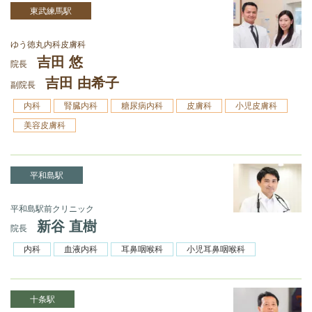
東武練馬駅
ゆう徳丸内科皮膚科
吉田 悠
院長
吉田 由希子
副院長
内科
腎臓内科
糖尿病内科
皮膚科
小児皮膚科
美容皮膚科
平和島駅
平和島駅前クリニック
新谷 直樹
院長
内科
血液内科
耳鼻咽喉科
小児耳鼻咽喉科
十条駅