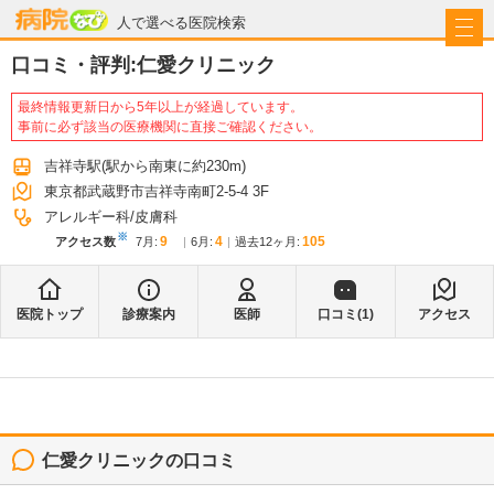
病院なび
人で選べる医院検索
口コミ・評判:
仁愛クリニック
最終情報更新日から5年以上が経過しています。
事前に必ず該当の医療機関に直接ご確認ください。
吉祥寺駅
(駅から
南東に約230m
)
東京都武蔵野市吉祥寺南町2-5-4 3F
アレルギー科
皮膚科
※
9
4
105
アクセス数
7月
:
6月
:
過去12ヶ月:
医院トップ
診療案内
医師
口コミ(
1
)
アクセス
仁愛クリニック
の口コミ