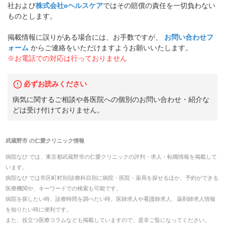
社および
株式会社eヘルスケア
ではその賠償の責任を一切負わない
ものとします。
掲載情報に誤りがある場合には、お手数ですが、
お問い合わせフ
ォーム
からご連絡をいただけますようお願いいたします。
※お電話での対応は行っておりません
必ずお読みください
病気に関するご相談や各医院への個別のお問い合わせ・紹介な
どは受け付けておりません。
武蔵野市
の
仁愛クリニック
情報
病院なび では、
東京都
武蔵野市
の
仁愛クリニック
の
評判・求人・転職
情報を掲載して
います。
病院なび では市区町村別/診療科目別に病院・医院・薬局を探せるほか、予約ができる
医療機関や、キーワードでの検索も可能です。
病院を探したい時、診療時間を調べたい時、医師求人や看護師求人、薬剤師求人情報
を知りたい時に便利です。
また、役立つ医療コラムなども掲載していますので、是非ご覧になってください。