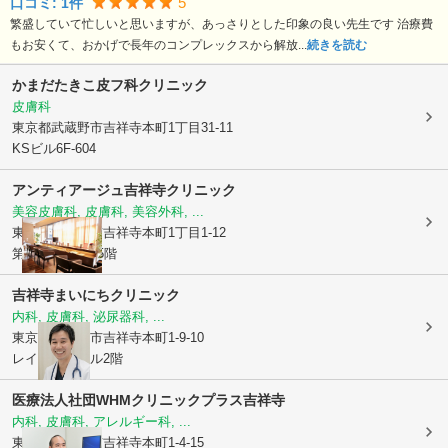
5
口コミ:
1
件
繁盛していて忙しいと思いますが、あっさりとした印象の良い先生です 治療費
もお安くて、おかげで長年のコンプレックスから解放...
続きを読む
かまだたきこ皮フ科クリニック
皮膚科
東京都武蔵野市
吉祥寺本町1丁目31-11
KSビル6F-604
アンティアージュ吉祥寺クリニック
美容皮膚科, 皮膚科, 美容外科, ...
東京都武蔵野市
吉祥寺本町1丁目1-12
第2小野山ビル5階
吉祥寺まいにちクリニック
内科, 皮膚科, 泌尿器科, ...
東京都武蔵野市
吉祥寺本町1-9-10
レインボービル2階
医療法人社団WHM
クリニックプラス吉祥寺
内科, 皮膚科, アレルギー科, ...
東京都武蔵野市
吉祥寺本町1-4-15