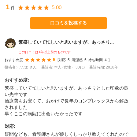
1
5.00
件
口コミを投稿する
繁盛していて忙しいと思いますが、あっさり...
この口コミは1年以上前のものです
5
おすすめ度:
[
対応:
5
清潔感:
5
待ち時間:
4
]
投稿者: けだま さん
受診者: 本人 (女性・ 30代)
受診時期: 2018年
おすすめ度
:
繁盛していて忙しいと思いますが、あっさりとした印象の良
い先生です
治療費もお安くて、おかげで長年のコンプレックスから解放
されました
早くここの病院に出会いたかったです
対応
:
疑問なども、看護師さんが優しくしっかり教えてくれたので