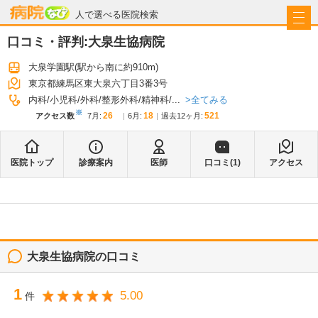
病院なび
人で選べる医院検索
口コミ・評判:
大泉生協病院
大泉学園駅
(駅から
南に約910m
)
東京都練馬区東大泉六丁目3番3号
全てみる
内科
小児科
外科
整形外科
精神科
...
※
26
18
521
アクセス数
7月
:
6月
:
過去12ヶ月:
医院トップ
診療案内
医師
口コミ(
1
)
アクセス
大泉生協病院
の口コミ
1
5.00
件