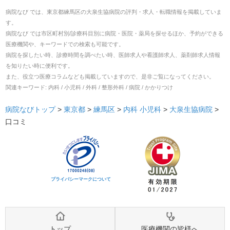
病院なび では、
東京都
練馬区
の
大泉生協病院
の
評判・求人・転職
情報を掲載していま
す。
病院なび では市区町村別/診療科目別に病院・医院・薬局を探せるほか、予約ができる
医療機関や、キーワードでの検索も可能です。
病院を探したい時、診療時間を調べたい時、医師求人や看護師求人、薬剤師求人情報
を知りたい時に便利です。
また、役立つ医療コラムなども掲載していますので、是非ご覧になってください。
関連キーワード:
内科 / 小児科 / 外科 / 整形外科 / 病院 / かかりつけ
病院なびトップ
>
東京都
>
練馬区
>
内科
小児科
>
大泉生協病院
>
口コミ
プライバシーマークについて
トップ
医療機関の皆様へ