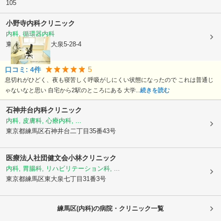
105
小野寺内科クリニック
内科, 循環器内科
東京都練馬区
東大泉5-28-4
5
口コミ:
4
件
息切れがひどく、夜も寝苦しく呼吸がしにくい状態になったので これは普通じ
ゃないなと思い 自宅から2駅のところにある 大学...
続きを読む
石神井台内科クリニック
内科, 皮膚科, 心療内科, ...
東京都練馬区
石神井台二丁目35番43号
医療法人社団健文会小林クリニック
内科, 胃腸科, リハビリテーション科, ...
東京都練馬区
東大泉七丁目31番3号
練馬区(内科)の病院・クリニック一覧