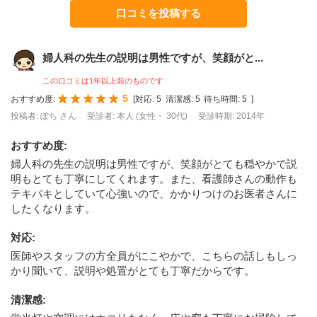
口コミを投稿する
婦人科の先生の説明は男性ですが、笑顔がと...
この口コミは1年以上前のものです
5
おすすめ度:
[
対応:
5
清潔感:
5
待ち時間:
5
]
投稿者: ぽち さん
受診者: 本人 (女性・ 30代)
受診時期: 2014年
おすすめ度
:
婦人科の先生の説明は男性ですが、笑顔がとても穏やかで説
明もとても丁寧にしてくれます。また、看護師さんの動作も
テキパキとしていて心強いので、かかりつけのお医者さんに
したくなります。
対応
:
医師やスタッフの方全員がにこやかで、こちらの話しもしっ
かり聞いて、説明や処置がとても丁寧だからです。
清潔感
: