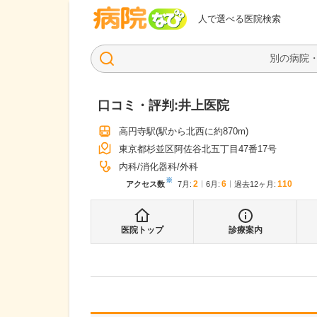
病院なび
人で選べる医院検索
口コミ・評判:
井上医院
高円寺駅
(駅から
北西に約870m
)
東京都杉並区阿佐谷北五丁目47番17号
内科
消化器科
外科
※
2
6
110
アクセス数
7月
:
6月
:
過去12ヶ月:
医院トップ
診療案内