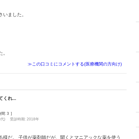
さいました。
た。
≫この口コミにコメントする(医療機関の方向け)
れ...
間:
3
]
0代)
受診時期: 2018年
る様だ。 子供が薬剤師だが、聞くとマニアックな薬を使う