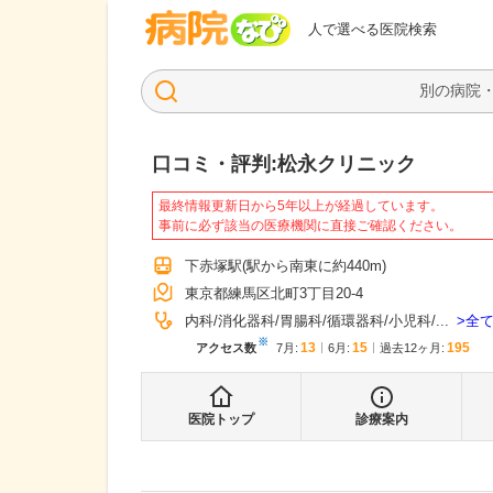
病院なび
人で選べる医院検索
口コミ・評判:
松永クリニック
最終情報更新日から5年以上が経過しています。
事前に必ず該当の医療機関に直接ご確認ください。
下赤塚駅
(駅から
南東に約440m
)
東京都練馬区北町3丁目20-4
全
内科
消化器科
胃腸科
循環器科
小児科
...
※
13
15
195
アクセス数
7月
:
6月
:
過去12ヶ月:
医院トップ
診療案内