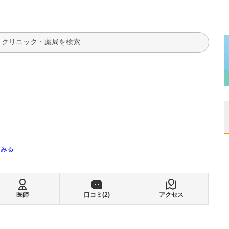
検索
てみる
医師
口コミ(
2
)
アクセス