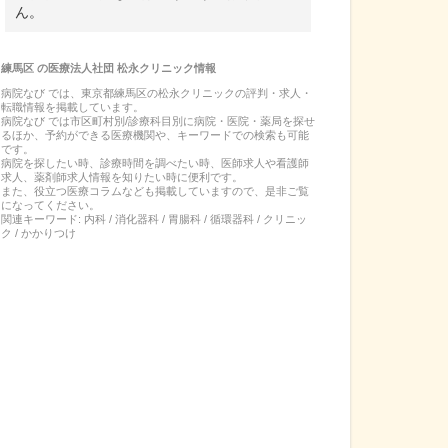
ん。
練馬区
の
医療法人社団 松永クリニック
情報
病院なび では、
東京都
練馬区
の
松永クリニック
の
評判・求人・
転職
情報を掲載しています。
病院なび では市区町村別/診療科目別に病院・医院・薬局を探せ
るほか、予約ができる医療機関や、キーワードでの検索も可能
です。
病院を探したい時、診療時間を調べたい時、医師求人や看護師
求人、薬剤師求人情報を知りたい時に便利です。
また、役立つ医療コラムなども掲載していますので、是非ご覧
になってください。
関連キーワード:
内科 / 消化器科 / 胃腸科 / 循環器科 / クリニッ
ク / かかりつけ