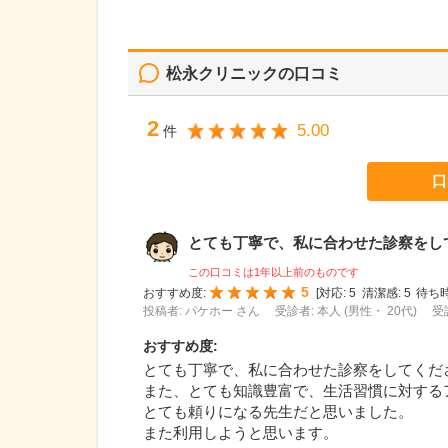
松永クリニック
の口コミ
2
5.00
件
口
とても丁寧で、私に合わせた診察をしてく
この口コミは1年以上前のものです
5
おすすめ度:
[
対応:
5
清潔感:
5
待ち時
投稿者: パケホー さん
受診者: 本人 (男性・ 20代)
受
おすすめ度
:
とても丁寧で、私に合わせた診察をしてくだ
また、とても知識豊富で、生活習慣に対する
とても頼りになる先生だと思いました。
また利用しようと思います。