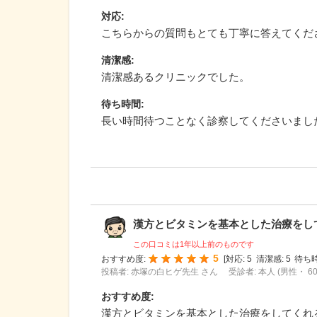
対応
:
こちらからの質問もとても丁寧に答えてくだ
清潔感
:
清潔感あるクリニックでした。
待ち時間
:
長い時間待つことなく診察してくださいまし
漢方とビタミンを基本とした治療をしてく
この口コミは1年以上前のものです
5
おすすめ度:
[
対応:
5
清潔感:
5
待ち時
投稿者: 赤塚の白ヒゲ先生 さん
受診者: 本人 (男性・ 6
おすすめ度
:
漢方とビタミンを基本とした治療をしてくれ