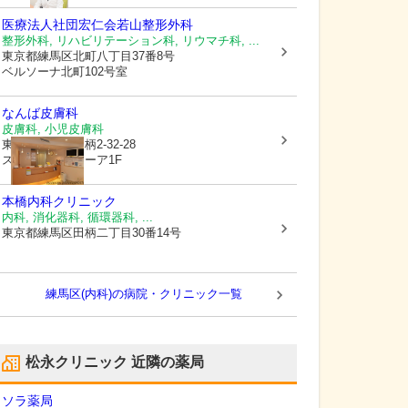
医療法人社団宏仁会若山整形外科
整形外科, リハビリテーション科, リウマチ科, ...
東京都練馬区
北町八丁目37番8号
ベルソーナ北町102号室
なんば皮膚科
皮膚科, 小児皮膚科
東京都練馬区
田柄2-32-28
スタンツァ・ミーア1F
本橋内科クリニック
内科, 消化器科, 循環器科, ...
東京都練馬区
田柄二丁目30番14号
練馬区(内科)の病院・クリニック一覧
松永クリニック
近隣の薬局
ソラ薬局