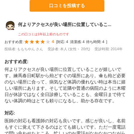
口コミを投稿する
何よりアクセスが良い場所に位置しているこ...
この口コミは1年以上前のものです
4
おすすめ度:
[
対応:
4
清潔感:
4
待ち時間:
4
]
投稿者: ももちやん さん
受診者: 本人 (女性・ 20代)
受診時期: 2014年
おすすめ度
:
何よりアクセスが良い場所に位置していることが嬉しいで
す。練馬春日町駅から殆どすぐの場所にあり。傘も殆ど必要
のない場所に合って、病気など体調の優れない時は本当に嬉
しい場所にあります。そして近隣や普通の病院のように木曜
日が休診ではなく全日診療していることも、金曜日まで待て
ない体調の時はとても頼りになるし、助かる存在です。
対応
:
医師の対応も看護師の対応も良いです。感じが良いし、名前
もすぐに覚えて下さるのはとても嬉しいです。ただ一度電話
で問い合わせたところ、忙しいのか電話がなかなかつながら