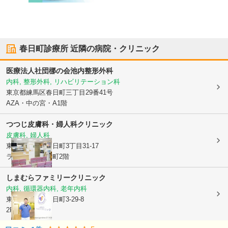
春日町診療所
近隣の病院・クリニック
医療法人社団梛の会池内整形外科
内科, 整形外科, リハビリテーション科
東京都練馬区
春日町三丁目29番41号
AZA・中の宮・A1階
つつじ皮膚科・婦人科クリニック
皮膚科, 婦人科
東京都練馬区
春日町3丁目31-17
ラフィーネ春日町2階
しまむらファミリークリニック
内科, 循環器内科, 老年内科
東京都練馬区
春日町3-29-8
2F