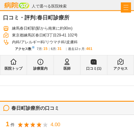
病院なび
人で選べる医院検索
口コミ・評判:
春日町診療所
練馬春日町駅
(駅から
南東に約90m
)
東京都練馬区春日町3丁目29-41 102号
内科
アレルギー科
リウマチ科
皮膚科
※
15
31
461
アクセス数
7月
:
6月
:
過去12ヶ月:
医院トップ
診療案内
医師
口コミ(
1
)
アクセス
春日町診療所
の口コミ
1
4.00
件