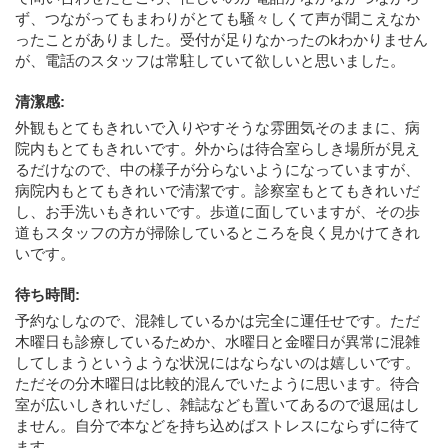
ず、つながってもまわりがとても騒々しくて声が聞こえなか
ったことがありました。受付が足りなかったのkわかりません
が、電話のスタッフは常駐していて欲しいと思いました。
清潔感
:
外観もとてもきれいで入りやすそうな雰囲気そのままに、病
院内もとてもきれいです。外からは待合室らしき場所が見え
るだけなので、中の様子が分らないようになっていますが、
病院内もとてもきれいで清潔です。診察室もとてもきれいだ
し、お手洗いもきれいです。歩道に面していますが、その歩
道もスタッフの方が掃除しているところを良く見かけてきれ
いです。
待ち時間
:
予約なしなので、混雑しているかは完全に運任せです。ただ
木曜日も診療しているためか、水曜日と金曜日が異常に混雑
してしまうというような状況にはならないのは嬉しいです。
ただその分木曜日は比較的混んでいたように思います。待合
室が広いしきれいだし、雑誌なども置いてあるので退屈はし
ません。自分で本などを持ち込めばストレスにならずに待て
ます。