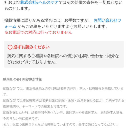
社および
株式会社eヘルスケア
ではその賠償の責任を一切負わない
ものとします。
掲載情報に誤りがある場合には、お手数ですが、
お問い合わせフ
ォーム
からご連絡をいただけますようお願いいたします。
※お電話での対応は行っておりません
必ずお読みください
病気に関するご相談や各医院への個別のお問い合わせ・紹介な
どは受け付けておりません。
練馬区
の
春日町診療所
情報
病院なび では、
東京都
練馬区
の
春日町診療所
の
評判・求人・転職
情報を掲載していま
す。
病院なび では市区町村別/診療科目別に病院・医院・薬局を探せるほか、予約ができる
医療機関や、キーワードでの検索も可能です。
病院を探したい時、診療時間を調べたい時、医師求人や看護師求人、薬剤師求人情報
を知りたい時に便利です。
また、役立つ医療コラムなども掲載していますので、是非ご覧になってください。