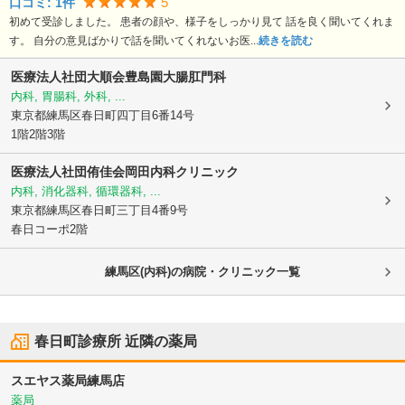
5
口コミ:
1
件
初めて受診しました。 患者の顔や、様子をしっかり見て 話を良く聞いてくれま
す。 自分の意見ばかりで話を聞いてくれないお医...
続きを読む
医療法人社団大順会豊島園大腸肛門科
内科, 胃腸科, 外科, ...
東京都練馬区
春日町四丁目6番14号
1階2階3階
医療法人社団侑佳会岡田内科クリニック
内科, 消化器科, 循環器科, ...
東京都練馬区
春日町三丁目4番9号
春日コーポ2階
練馬区(内科)の病院・クリニック一覧
春日町診療所
近隣の薬局
スエヤス薬局練馬店
薬局