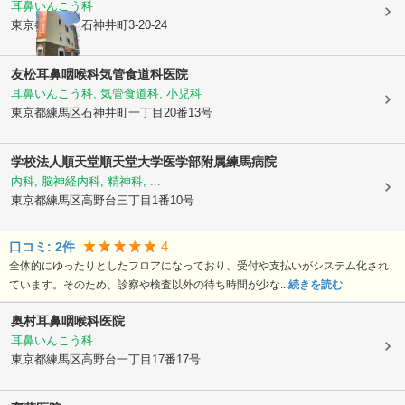
耳鼻いんこう科
東京都練馬区
石神井町3-20-24
友松耳鼻咽喉科気管食道科医院
耳鼻いんこう科, 気管食道科, 小児科
東京都練馬区
石神井町一丁目20番13号
学校法人順天堂順天堂大学医学部附属練馬病院
内科, 脳神経内科, 精神科, ...
東京都練馬区
高野台三丁目1番10号
4
口コミ:
2
件
全体的にゆったりとしたフロアになっており、受付や支払いがシステム化され
ています。そのため、診察や検査以外の待ち時間が少な...
続きを読む
奥村耳鼻咽喉科医院
耳鼻いんこう科
東京都練馬区
高野台一丁目17番17号