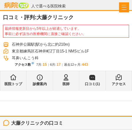
病院なび
人で選べる医院検索
口コミ・評判:
大藤クリニック
最終情報更新日から5年以上が経過しています。
事前に必ず該当の医療機関に直接ご確認ください。
石神井公園駅
(駅から
北に約210m
)
東京都練馬区石神井町2丁目15-1 NMSビル1F
耳鼻いんこう科
※
15
17
443
アクセス数
7月
:
6月
:
過去12ヶ月:
医院トップ
診療案内
医師
口コミ(
1
)
アクセス
大藤クリニック
の口コミ