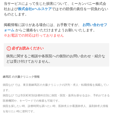
当サービスによって生じた損害について、ミーカンパニー株式会
社および
株式会社eヘルスケア
ではその賠償の責任を一切負わない
ものとします。
掲載情報に誤りがある場合には、お手数ですが、
お問い合わせフ
ォーム
からご連絡をいただけますようお願いいたします。
※お電話での対応は行っておりません
必ずお読みください
病気に関するご相談や各医院への個別のお問い合わせ・紹介な
どは受け付けておりません。
練馬区
の
大藤クリニック
情報
病院なび では、
東京都
練馬区
の
大藤クリニック
の
評判・求人・転職
情報を掲載してい
ます。
病院なび では市区町村別/診療科目別に病院・医院・薬局を探せるほか、予約ができる
医療機関や、キーワードでの検索も可能です。
病院を探したい時、診療時間を調べたい時、医師求人や看護師求人、薬剤師求人情報
を知りたい時に便利です。