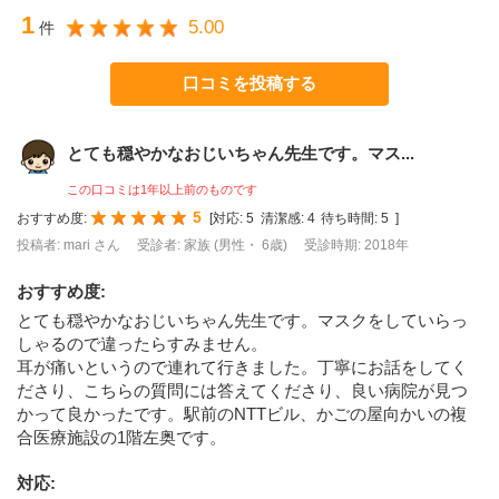
1
5.00
件
口コミを投稿する
とても穏やかなおじいちゃん先生です。マス...
この口コミは1年以上前のものです
5
おすすめ度:
[
対応:
5
清潔感:
4
待ち時間:
5
]
投稿者: mari さん
受診者: 家族 (男性・ 6歳)
受診時期: 2018年
おすすめ度
:
とても穏やかなおじいちゃん先生です。マスクをしていらっ
しゃるので違ったらすみません。
耳が痛いというので連れて行きました。丁寧にお話をしてく
ださり、こちらの質問には答えてくださり、良い病院が見つ
かって良かったです。駅前のNTTビル、かごの屋向かいの複
合医療施設の1階左奥です。
対応
: