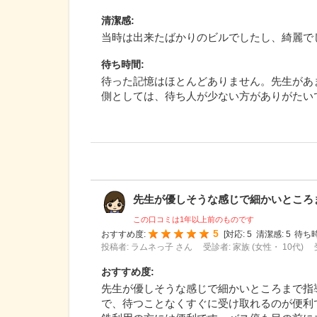
清潔感
:
当時は出来たばかりのビルでしたし、綺麗で
待ち時間
:
待った記憶はほとんどありません。先生があ
側としては、待ち人が少ない方がありがたい
先生が優しそうな感じで細かいところまで
この口コミは1年以上前のものです
5
おすすめ度:
[
対応:
5
清潔感:
5
待ち時
投稿者: ラムネっ子 さん
受診者: 家族 (女性・ 10代)
おすすめ度
:
先生が優しそうな感じで細かいところまで指
で、待つことなくすぐに受け取れるのが便利