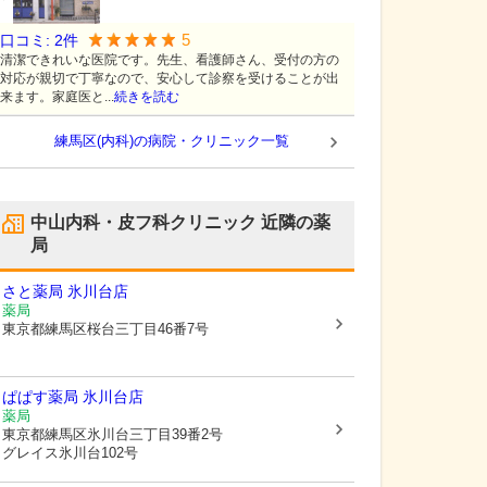
5
口コミ:
2
件
清潔できれいな医院です。先生、看護師さん、受付の方の
対応が親切で丁寧なので、安心して診察を受けることが出
来ます。家庭医と...
続きを読む
練馬区(内科)の病院・クリニック一覧
中山内科・皮フ科クリニック
近隣の薬
局
さと薬局 氷川台店
薬局
東京都練馬区
桜台三丁目46番7号
ぱぱす薬局 氷川台店
薬局
東京都練馬区
氷川台三丁目39番2号
グレイス氷川台102号