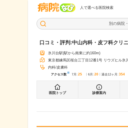
病院なび
人で選べる医院検索
口コミ・評判:
中山内科・皮フ科クリ
氷川台駅
(駅から
南東に約160m
)
東京都練馬区桜台三丁目12番1号 リウズヒル氷川
内科
皮膚科
※
25
20
354
アクセス数
7月
:
6月
:
過去12ヶ月:
医院トップ
診療案内