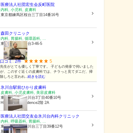
医療法人社団宏生会反町医院
内科, 小児科, 皮膚科
東京都練馬区
桜台三丁目14番16号
森田クリニック
内科, 胃腸科, 循環器科, ...
東京都練馬区
桜台3-46-5
5
口コミ:
2
件
先生がとても優しく丁寧です。 子どもの発疹で伺いました
が、このすぐ近くの皮膚科では、チラっと見てダニだ、掃
除しろと言われ...
続きを読む
氷川台駅前ひかり皮膚科
皮膚科, 小児皮膚科, 美容皮膚科
東京都練馬区
氷川台3丁目40番10号
Hikawadai Residence2階 2A
医療法人社団交友会氷川台内科クリニック
内科, 呼吸器科, 胃腸科, ...
東京都練馬区
氷川台三丁目39番12号
風祭ビル1階