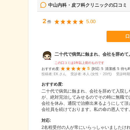
中山内科・皮フ科クリニック
の口コミ
2
5.00
件
口
二十代で病気に蝕まれ、会社を辞めて入院
この口コミは1年以上前のものです
5
おすすめ度:
[
対応:
5
清潔感:
5
待ち時
投稿者: EK さん
受診者: 本人 (女性・ 20代)
受診時期:
おすすめ度
:
二十代で病気に蝕まれ、会社を辞めて入院し
が、絶対完治してみせるのでその時に無職で
会社を休み、通院で治療出来るようにして頂
会社員を続けております。私の命の恩人です
対応
:
2名程受付の人が常にいらっしゃいましたけ