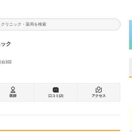
検索
ニック
台102
医師
口コミ(
2
)
アクセス