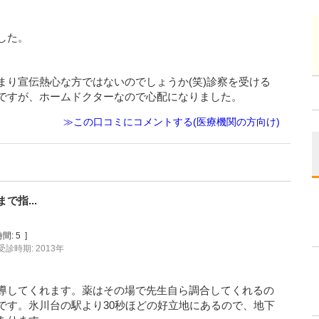
した。
まり宣伝熱心な方ではないのでしょうか(笑)診察を受ける
ですが、ホームドクターなので心配になりました。
≫この口コミにコメントする(医療機関の方向け)
指...
間:
5
]
受診時期: 2013年
導してくれます。薬はその場で先生自ら調合してくれるの
です。氷川台の駅より30秒ほどの好立地にあるので、地下