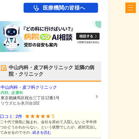
医療機関の皆様へ
中山内科・皮フ科クリニック
近隣の病
院・クリニック
中山内科・皮フ科クリニック
内科, 皮膚科
東京都練馬区
桜台三丁目12番1号
リウズヒル氷川台102
5
口コミ:
2
件
二十代で病気に蝕まれ、会社を辞めて入院しないと半年持
つかどうかわからない、という状態でしたが、絶対完治し
てみせるのでその...
続きを読む