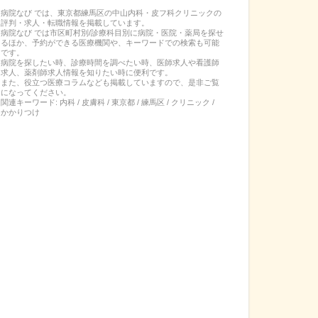
病院なび では、
東京都
練馬区
の
中山内科・皮フ科クリニック
の
評判・求人・転職
情報を掲載しています。
病院なび では市区町村別/診療科目別に病院・医院・薬局を探せ
るほか、予約ができる医療機関や、キーワードでの検索も可能
です。
病院を探したい時、診療時間を調べたい時、医師求人や看護師
求人、薬剤師求人情報を知りたい時に便利です。
また、役立つ医療コラムなども掲載していますので、是非ご覧
になってください。
関連キーワード:
内科 / 皮膚科 / 東京都 / 練馬区 / クリニック /
かかりつけ